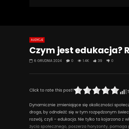
1 402 Views
Turn Off Light
Like
39
0
AUDYCJE
Watch Later
07:55
01:42
Czym jest edukacja? R
Alkohol, leki antydepresyjne (SSRI)
Wesołych 
i benzodiazepiny – FATALNE
6 GRUDNIA 2024
0
1.4K
39
0
23 GRUD
połączenie? | Misja Psychiatria
0
6
#143
23 GRUDNIA 2025
0
649
44
0
Click to rate this post!
[
Dynamicznie zmieniające się okoliczności społecz
droga, by odnaleźć się w tym rozpędzonym świe
rozwój, czyli – edukacja. Nie tylko ta kojarzona z
życia społecznego, poszerza horyzonty, pomaga pr