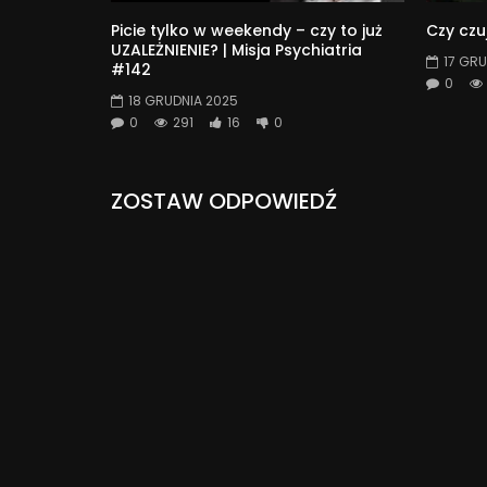
Picie tylko w weekendy – czy to już
Czy czu
UZALEŻNIENIE? | Misja Psychiatria
17 GRU
#142
0
18 GRUDNIA 2025
0
291
16
0
ZOSTAW ODPOWIEDŹ