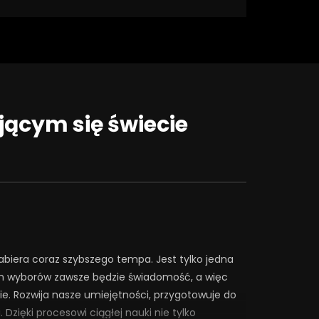
Auto Next
0 Comments
t
Lightbox
More Videos
Watch Later
Watch Later
01:35
08:14
jącym się świecie
Grupa samopomocowa dla
Picie tylko w weeke
chadowców
UZALEŻNIENIE? | Mis
#142
19 GRUDNIA 2025
18 GRUDNIA 2025
0
672
18
0
0
291
16
abiera coraz szybszego tempa. Jest tylko jedna
h wyborów zawsze będzie świadomość, a więc
ycie. Rozwija nasze umiejętności, przygotowuje do
zięki procesowi ciągłej nauki nie tylko