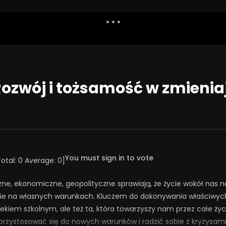
Dislike
Watch Later
Share
Report
Repea
Watch Later
54:03
ozwój i tożsamość w zmienia
świąt!
Święta jako wyzwanie
NIA 2025
23 GRUDNIA 2025
38
36
0
0
162
1
0
You must sign in to vote
Total:
0
Average:
0
]
ne, ekonomiczne, geopolityczne sprawiają, że życie wokół nas n
cie na własnych warunkach. Kluczem do dokonywania właściwyc
 wiekiem szkolnym, ale też ta, która towarzyszy nam przez całe ż
zystosować się do nowych warunków i radzić sobie z kryzysami. D