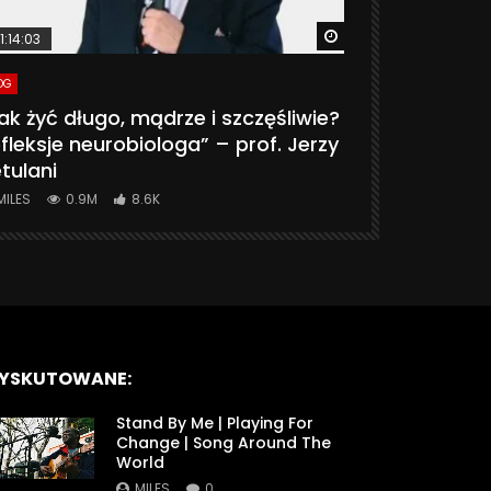
ter
Watch Later
1:14:03
06:20
OG
VLOG
ak żyć długo, mądrze i szczęśliwie?
CZY MASZ 
fleksje neurobiologa” – prof. Jerzy
774K
31.
tulani
MILES
0.9M
8.6K
YSKUTOWANE:
Stand By Me | Playing For
Change | Song Around The
World
MILES
0