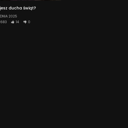
jesz ducha świąt?
DNIA 2025
683
14
0