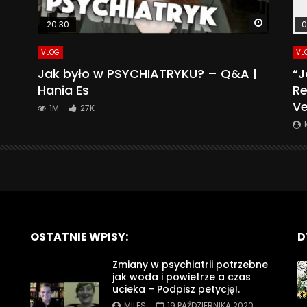
Watch La
20:30
0
VLOG
VL
Jak było w PSYCHIATRYKU? – Q&A |
“J
Hania Es
Re
Ve
1M
27K
OSTATNIE WPISY:
D
Zmiany w psychiatrii potrzebne
jak woda i powietrze a czas
ucieka – Podpisz petycję!.
MILES
19 PAŹDZIERNIKA 2020