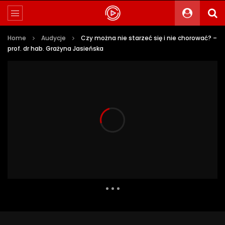
Home
Audycje
Czy można nie starzeć się i nie chorować? –
prof. dr hab. Grażyna Jasieńska
1 991 Views
84
0
Auto Next
0 Comments