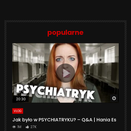
popularne
Watch 
20:30
VLOG
Jak było w PSYCHIATRYKU? – Q&A | Hania Es
1M
27K