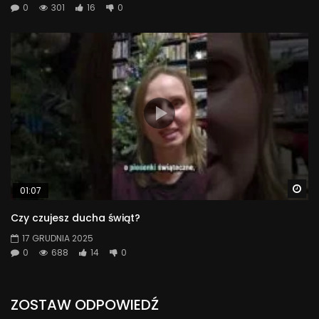
0
301
16
0
Wa
01:07
Czy czujesz ducha świąt?
17 GRUDNIA 2025
0
688
14
0
ZOSTAW ODPOWIEDŹ