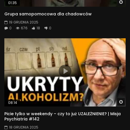
Wa
01:35
1 991
Grupa samopomocowa dla chadowców
19 GRUDNIA 2025
0
676
18
0
Wa
08:14
Picie tylko w weekendy – czy to już UZALEŻNIENIE? | Misja
Psychiatria #142
18 GRUDNIA 2025