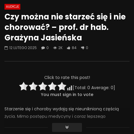
AUDYCJE
Watch Later
07:55
01:42
Czy można nie starzeć się i nie
Alkohol, leki antydepresyjne (SSRI)
Wesołych świąt!
chorować? – prof. dr hab.
i benzodiazepiny – FATALNE
23 GRUDNIA 2025
połączenie? | Misja Psychiatria
Grażyna Jasieńska
0
643
36
#143
23 GRUDNIA 2025
12 LUTEGO 2025
0
2K
84
0
0
660
44
0
Click to rate this post!
[Total:
0
Average:
0
]
You must sign in to vote
Starzenie się i choroby wydają się nieuniknioną częścią
życia. Mimo postępu medycyny i coraz lepszego
zrozumienia funkcjonowania ludzkiego organizmu, wciąż nie
możemy cieszyć się idealnym zdrowiem ani żyć wiecznie.