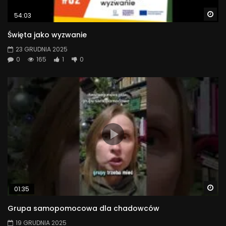
Wa
54:03
Święta jako wyzwanie
23 GRUDNIA 2025
0
165
1
0
Wa
01:35
Grupa samopomocowa dla chadowców
19 GRUDNIA 2025