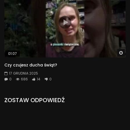
Wa
01:07
Czy czujesz ducha świąt?
17 GRUDNIA 2025
0
686
14
0
ZOSTAW ODPOWIEDŹ