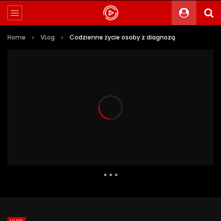
Home
VLog
Codzienne życie osoby z diagnozą
1 525 Views
48
0
Auto Next
0 Comments