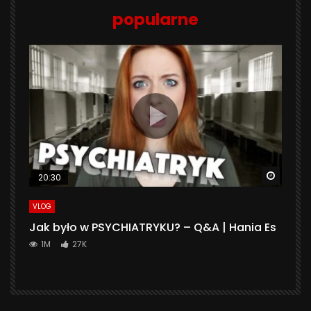
popularne
Watch 
20:30
VLOG
Jak było w PSYCHIATRYKU? – Q&A | Hania Es
1M
27K