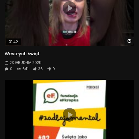
Wa
01:42
Wesołych świąt!
23 GRUDNIA 2025
0
641
36
0