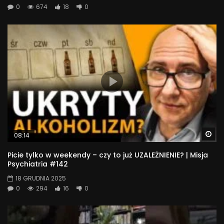
0
674
18
0
Wa
08:14
Picie tylko w weekendy – czy to już UZALEŻNIENIE? | Misja
Psychiatria #142
18 GRUDNIA 2025
0
294
16
0