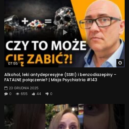
Wa
07:55
Alkohol, leki antydepresyjne (SSRI) i benzodiazepiny –
FATALNE połączenie? | Misja Psychiatria #143
23 GRUDNIA 2025
0
655
44
0