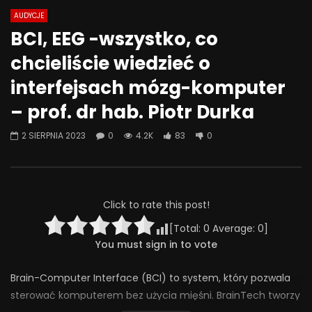
AUDYCJE
Watch Later
07:55
01:42
BCI, EEG -wszystko, co
Alkohol, leki antydepresyjne (SSRI)
Wesołych świąt!
chcieliście wiedzieć o
i benzodiazepiny – FATALNE
23 GRUDNIA 2025
połączenie? | Misja Psychiatria
interfejsach mózg-komputer
0
638
36
#143
– prof. dr hab. Piotr Durka
23 GRUDNIA 2025
0
649
44
0
2 SIERPNIA 2023
0
4.2K
83
0
Click to rate this post!
[Total:
0
Average:
0
]
You must sign in to vote
Brain-Computer Interface (BCI) to system, który pozwala
sterować komputerem bez użycia mięśni. BrainTech tworzy