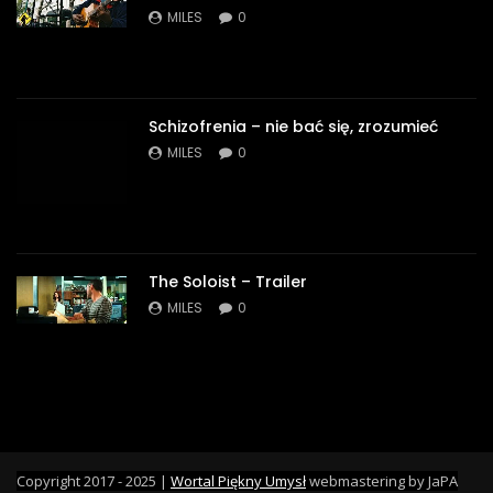
MILES
0
Schizofrenia – nie bać się, zrozumieć
MILES
0
The Soloist – Trailer
MILES
0
Copyright 2017 - 2025 |
Wortal Piękny Umysł
webmastering by JaPA