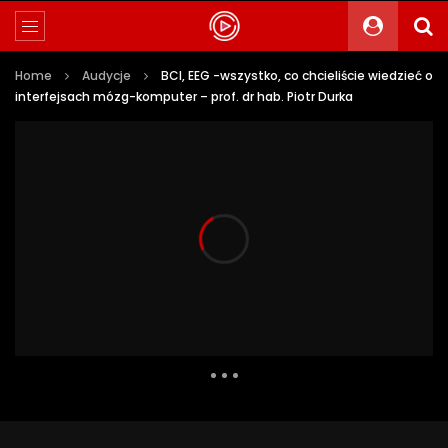
Home
Audycje
BCI, EEG -wszystko, co chcieliście wiedzieć o
interfejsach mózg-komputer – prof. dr hab. Piotr Durka
4 205 Views
83
0
Auto Next
0 Comments