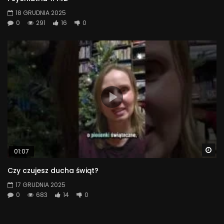
18 GRUDNIA 2025
0
291
16
0
Wa
01:07
Czy czujesz ducha świąt?
17 GRUDNIA 2025
0
683
14
0