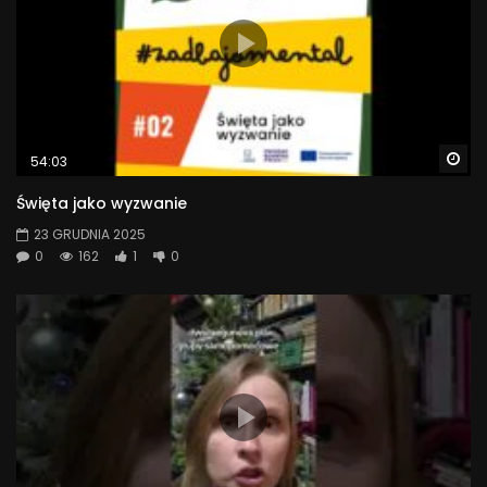
Wa
54:03
Święta jako wyzwanie
23 GRUDNIA 2025
0
162
1
0