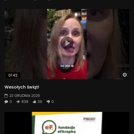
#BCI #badaniemózgu #neuroinformatyka
4 205
Wa
01:42
Wesołych świąt!
23 GRUDNIA 2025
0
638
36
0