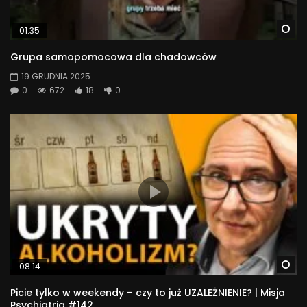
Wa
01:35
Grupa samopomocowa dla chadowców
19 GRUDNIA 2025
0
672
18
0
Wa
08:14
Picie tylko w weekendy – czy to już UZALEŻNIENIE? | Misja
Psychiatria #142