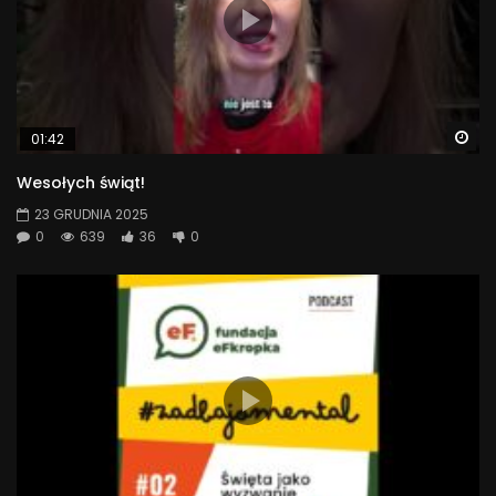
Wa
01:42
Wesołych świąt!
23 GRUDNIA 2025
0
639
36
0