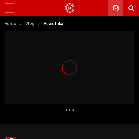
Home
VLog
Audioteka
2 661 Views
9
2
Auto Next
0 Comments