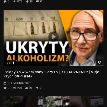
0
672
18
0
Wa
08:14
Picie tylko w weekendy – czy to już UZALEŻNIENIE? | Misja
Psychiatria #142
18 GRUDNIA 2025
0
291
16
0