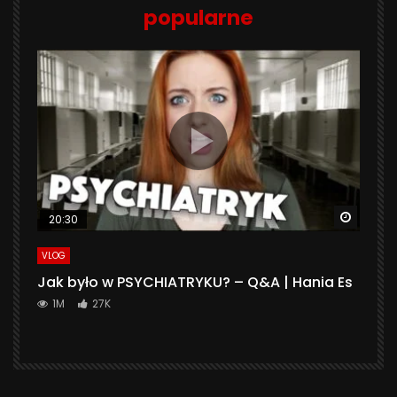
popularne
Watch 
20:30
VLOG
Jak było w PSYCHIATRYKU? – Q&A | Hania Es
1M
27K