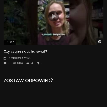
Wa
01:07
Czy czujesz ducha świąt?
17 GRUDNIA 2025
0
684
14
0
ZOSTAW ODPOWIEDŹ