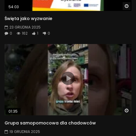
Wa
54:03
Święta jako wyzwanie
23 GRUDNIA 2025
0
162
1
0
Wa
01:35
Grupa samopomocowa dla chadowców
19 GRUDNIA 2025