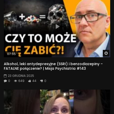
Wa
07:55
Alkohol, leki antydepresyjne (SSRI) i benzodiazepiny –
FATALNE połączenie? | Misja Psychiatria #143
23 GRUDNIA 2025
0
649
44
0