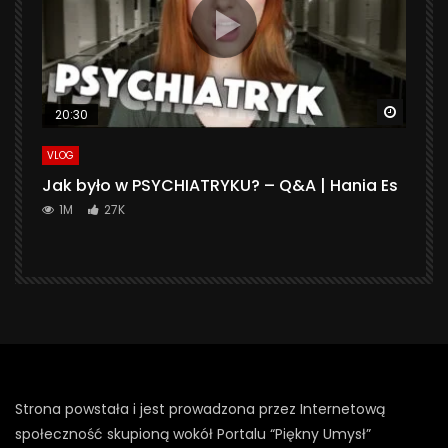
Watch 
20:30
VLOG
Jak było w PSYCHIATRYKU? – Q&A | Hania Es
1M
27K
Strona powstała i jest prowadzona przez Internetową
społeczność skupioną wokół Portalu “Piękny Umysł”