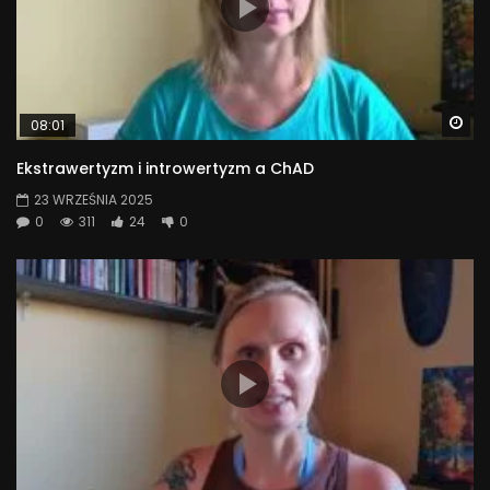
Wa
08:01
Ekstrawertyzm i introwertyzm a ChAD
23 WRZEŚNIA 2025
0
311
24
0