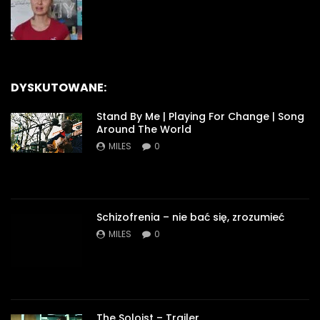
DYSKUTOWANE:
Stand By Me | Playing For Change | Song
Around The World
MILES
0
Schizofrenia – nie bać się, zrozumieć
MILES
0
The Soloist – Trailer