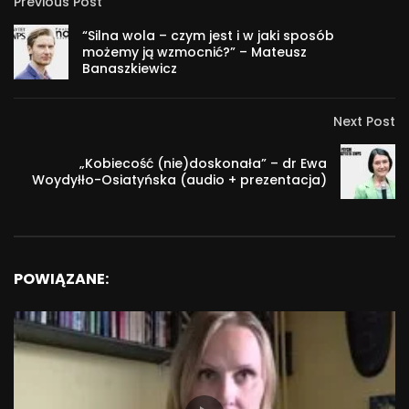
Previous Post
“Silna wola – czym jest i w jaki sposób
możemy ją wzmocnić?” – Mateusz
Banaszkiewicz
Next Post
„Kobiecość (nie)doskonała” – dr Ewa
Woydyłło-Osiatyńska (audio + prezentacja)
POWIĄZANE: