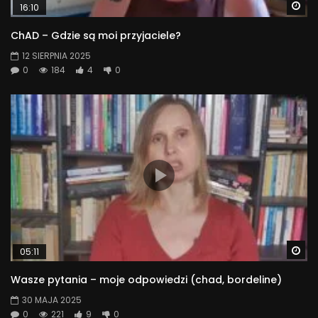
Wa
16:10
ChAD – Gdzie są moi przyjaciele?
12 SIERPNIA 2025
0
184
4
0
Wa
05:11
Wasze pytania – moje odpowiedzi (chad, bordeline)
30 MAJA 2025
0
221
9
0