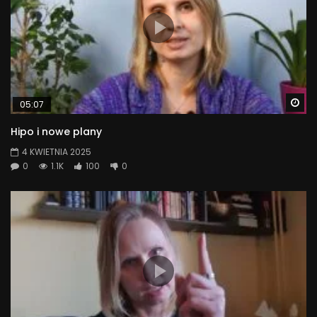
Wa
05:07
Hipo i nowe plany
4 KWIETNIA 2025
0
1.1K
100
0