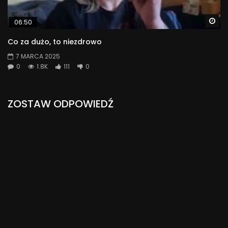
Wa
06:50
Co za dużo, to niezdrowo
7 MARCA 2025
0
1.8K
111
0
ZOSTAW ODPOWIEDŹ