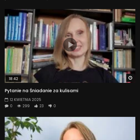
Wa
18:42
Pytanie na Śniadanie za kulisami
12 KWIETNIA 2025
0
299
23
0