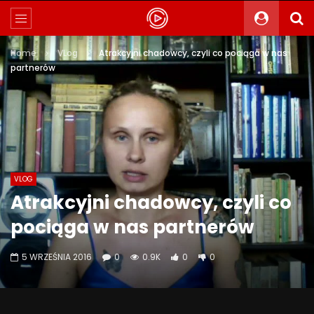
Home
VLog
Atrakcyjni chadowcy, czyli co pociąga w nas
partnerów
VLOG
Atrakcyjni chadowcy, czyli co
pociąga w nas partnerów
5 WRZEŚNIA 2016
0
0.9K
0
0