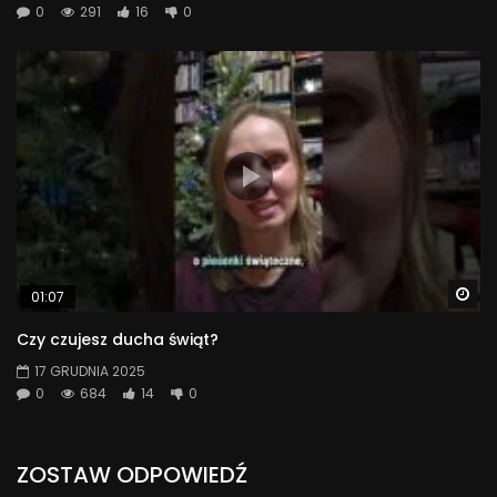
0
291
16
0
Wa
01:07
Czy czujesz ducha świąt?
17 GRUDNIA 2025
0
684
14
0
ZOSTAW ODPOWIEDŹ