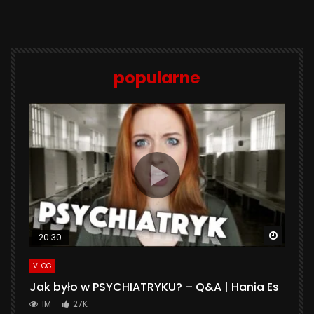
popularne
Watch 
20:30
VLOG
Jak było w PSYCHIATRYKU? – Q&A | Hania Es
1M
27K