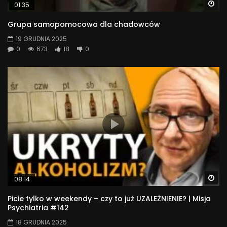
Wa
01:35
Grupa samopomocowa dla chadowców
19 GRUDNIA 2025
0
673
18
0
Wa
08:14
Picie tylko w weekendy – czy to już UZALEŻNIENIE? | Misja
Psychiatria #142
18 GRUDNIA 2025