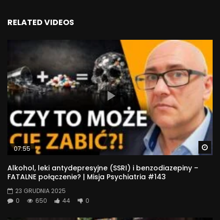
RELATED VIDEOS
Wa
07:55
Alkohol, leki antydepresyjne (SSRI) i benzodiazepiny –
FATALNE połączenie? | Misja Psychiatria #143
23 GRUDNIA 2025
0
650
44
0