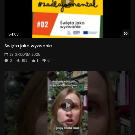
Wa
54:03
Święta jako wyzwanie
23 GRUDNIA 2025
0
162
1
0