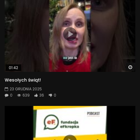
Wa
01:42
Wesołych świąt!
23 GRUDNIA 2025
0
639
36
0