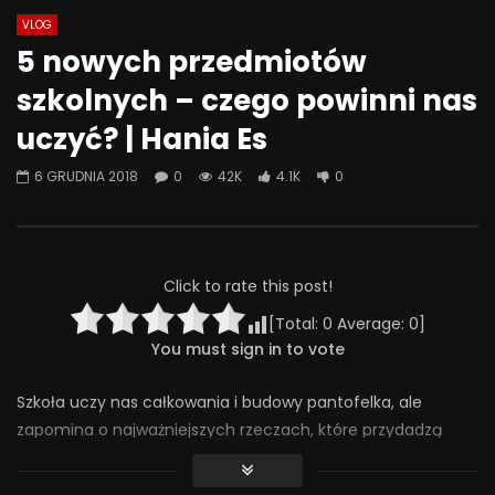
VLOG
Watch Later
07:55
01:42
5 nowych przedmiotów
Alkohol, leki antydepresyjne (SSRI)
Wesołych świąt!
szkolnych – czego powinni nas
i benzodiazepiny – FATALNE
23 GRUDNIA 2025
połączenie? | Misja Psychiatria
uczyć? | Hania Es
0
639
36
#143
23 GRUDNIA 2025
6 GRUDNIA 2018
0
42K
4.1K
0
0
650
44
0
Click to rate this post!
[Total:
0
Average:
0
]
You must sign in to vote
Szkoła uczy nas całkowania i budowy pantofelka, ale
zapomina o najważniejszych rzeczach, które przydadzą
nam się w życiu. Jeśli miałabym wybrać 5 – jakie
wprowadziłabym nowe przedmioty szkolne? Poza tymi, o