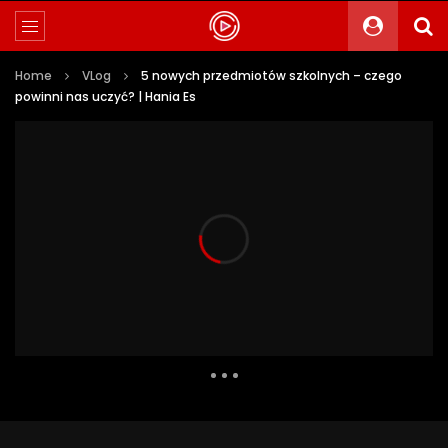
Home
VLog
5 nowych przedmiotów szkolnych – czego
powinni nas uczyć? | Hania Es
42 010 Views
4 083
0
Auto Next
0 Comments