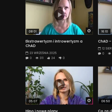
Watch Later
08:01
16:10
Ekstrawertyzm i introwertyzm a
ChAD – 
ChAD
12 SIE
23 WRZEŚNIA 2025
0
0
311
24
0
Watch Later
05:07
06:50
Hipo i nowe plany
Co za d