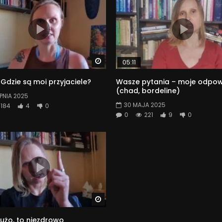
Watch Later
05:11
Gdzie są moi przyjaciele?
Wasze pytania – moje odpow
(chad, bordeline)
RPNIA 2025
30 MAJA 2025
184
4
0
0
221
9
0
Watch Later
użo, to niezdrowo