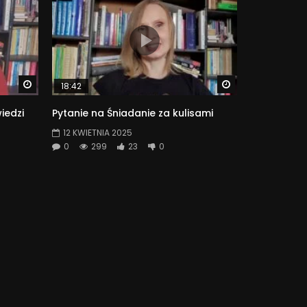
Watch Later
Watch Later
18:42
iedzi
Pytanie na Śniadanie za kulisami
12 KWIETNIA 2025
0
299
23
0