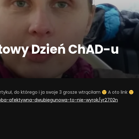
towy Dzień ChAD-u
artykuł, do którego i ja swoje 3 grosze wtrąciłam
A oto link
horoba-afektywna-dwubiegunowa-to-nie-wyrok/yr2702n