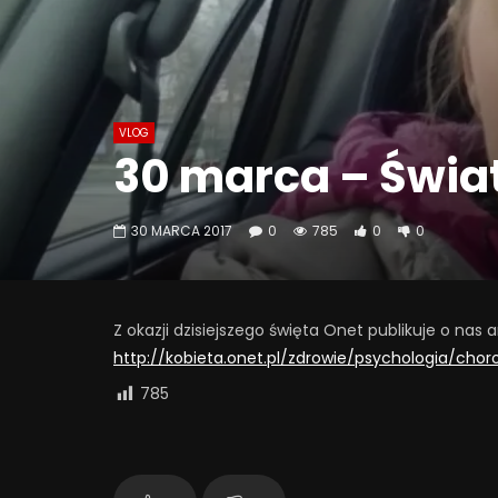
VLOG
30 marca – Świa
30 MARCA 2017
0
785
0
0
Z okazji dzisiejszego święta Onet publikuje o nas 
http://kobieta.onet.pl/zdrowie/psychologia/c
785