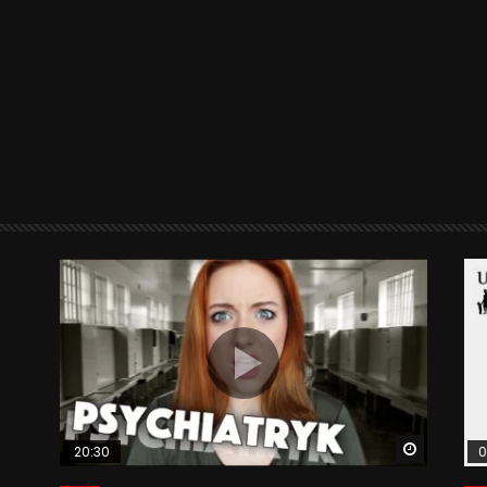
Watch La
20:30
0