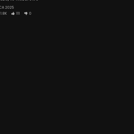
CA 2025
1.8K
111
0