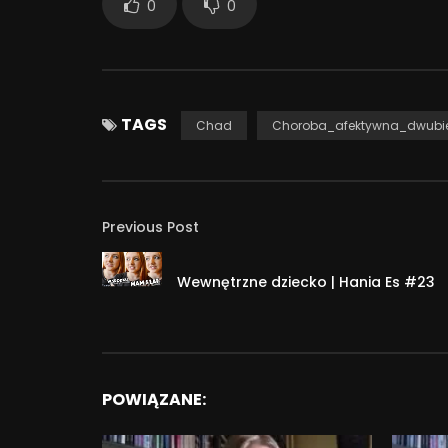
0
0
TAGS
Chad
Choroba_afektywna_dwub
Previous Post
Wewnętrzne dziecko | Hania Es #23
POWIĄZANE: