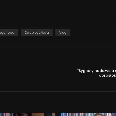
iegunowa
DwubieguNova
Vlog
“Sygnały nadużycia 
dorosłoś