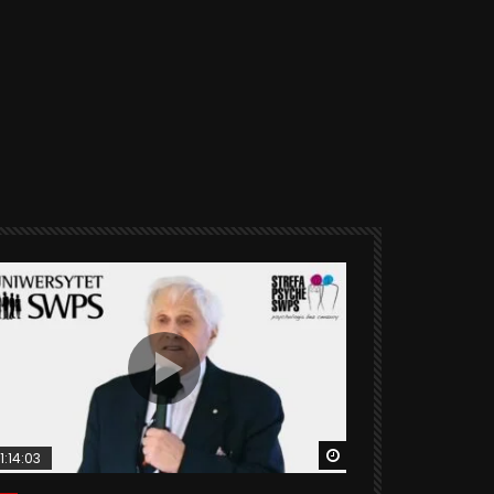
ter
Watch Later
1:14:03
06:20