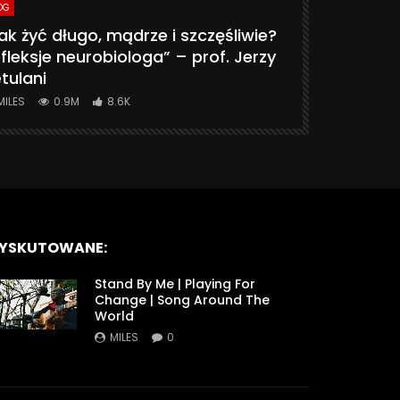
OG
VLOG
ak żyć długo, mądrze i szczęśliwie?
CZY MASZ 
fleksje neurobiologa” – prof. Jerzy
774K
31.
tulani
MILES
0.9M
8.6K
YSKUTOWANE:
Stand By Me | Playing For
Change | Song Around The
World
MILES
0