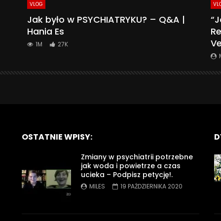
VLOG
VL
Jak było w PSYCHIATRYKU? – Q&A |
“J
Hania Es
Re
Ve
1M
27K
OSTATNIE WPISY:
D
Zmiany w psychiatrii potrzebne
jak woda i powietrze a czas
ucieka – Podpisz petycję!.
MILES
19 PAŹDZIERNIKA 2020