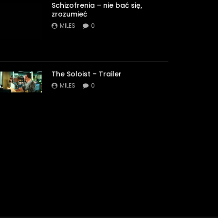
Schizofrenia – nie bać się,
zrozumieć
MILES
0
The Soloist – Trailer
MILES
0