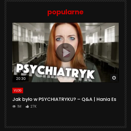
popularne
Watch 
20:30
VLOG
Jak było w PSYCHIATRYKU? – Q&A | Hania Es
1M
27K