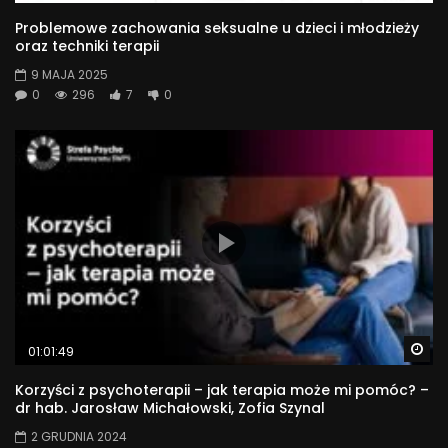
Problemowe zachowania seksualne u dzieci i młodzieży
oraz techniki terapii
9 MAJA 2025
0
296
7
0
Wa
01:01:49
Korzyści z psychoterapii – jak terapia może mi pomóc? –
dr hab. Jarosław Michałowski, Zofia Szynal
2 GRUDNIA 2024