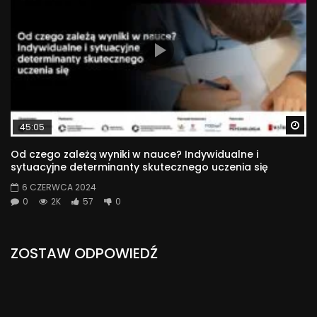
Wa
45:05
Od czego zależą wyniki w nauce? Indywidualne i
sytuacyjne determinanty skutecznego uczenia się
6 CZERWCA 2024
0
2K
57
0
ZOSTAW ODPOWIEDŹ