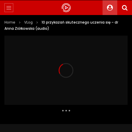
Home
VLog
10 przykazań skutecznego uczenia się – dr
Anna Ziółkowska (audio)
77 757 Views
928
61
Auto Next
0 Comments