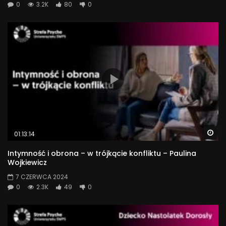
0
3.2K
80
0
Wa
01:13:14
Intymność i obrona – w trójkącie konfliktu – Paulina
Wojkiewicz
7 CZERWCA 2024
0
2.3K
49
0