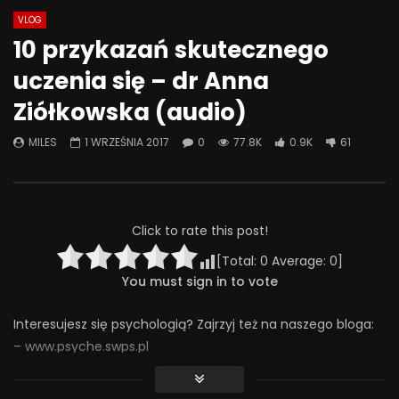
VLOG
Watch Later
49:53
44:28
10 przykazań skutecznego
Znaczenie obecności i
Co możemy zrobić, że
uczenia się – dr Anna
zaangażowania ojca w rozwój
była miejscem bezpi
psychoseksualny dorastającego
rozmowa o przemocy 
Ziółkowska (audio)
dziecka
4 CZERWCA 2025
27 CZERWCA 2025
0
312
4
0
MILES
1 WRZEŚNIA 2017
0
77.8K
0.9K
61
0
241
7
0
Click to rate this post!
[Total:
0
Average:
0
]
You must sign in to vote
Interesujesz się psychologią? Zajrzyj też na naszego bloga:
– www.psyche.swps.pl
Treści, które udostępniamy na tym kanale możesz słuchać