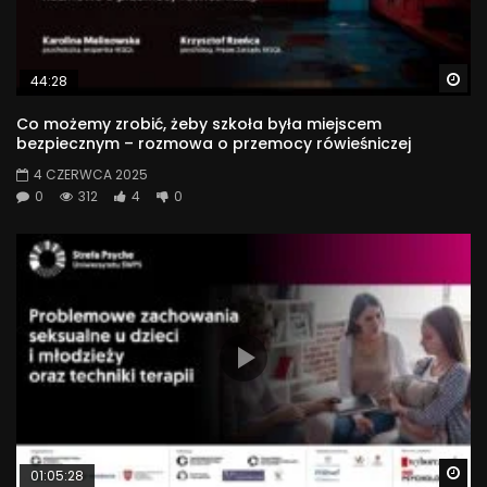
Wa
44:28
Co możemy zrobić, żeby szkoła była miejscem
bezpiecznym – rozmowa o przemocy rówieśniczej
4 CZERWCA 2025
0
312
4
0
Wa
01:05:28