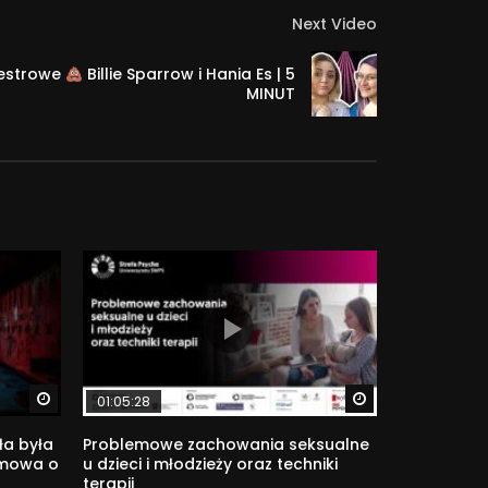
pomocowym, terapeutycznym), ale również w
Next Video
pl/strefa-psyche
westrowe
Billie Sparrow i Hania Es | 5
MINUT
Watch Later
Watch Later
01:05:28
ła była
Problemowe zachowania seksualne
zmowa o
u dzieci i młodzieży oraz techniki
terapii