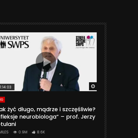
ter
Watch Later
1:14:03
06:20
OG
VLOG
ak żyć długo, mądrze i szczęśliwie?
CZY MASZ 
fleksje neurobiologa” – prof. Jerzy
774K
31.
tulani
MILES
0.9M
8.6K