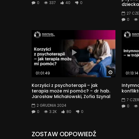
0
337
40
0
dziecka
27 CZ
0
Watch Later
01:01:49
01:13:14
Korzyści z psychoterapii – jak
Intymno
terapia może mi pomóc? – dr hab.
konflik
Jarosław Michałowski, Zofia Szynal
7 CZE
2 GRUDNIA 2024
0
0
3.2K
80
0
ZOSTAW ODPOWIEDŹ