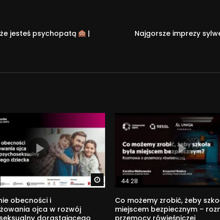
nie tylko w sferach oczywistych dla tej dziedziny nauki (np. 
czesnych technologiach. Więcej o projekcie: http://www.swps.
a że jesteś psychopatą
|
Najgorsze imprezy syl
Watch Later
44:28
ie obecności i
Co możemy zrobić, żeby szko
żowania ojca w rozwój
miejscem bezpiecznym – ro
seksualny dorastającego
przemocy rówieśniczej