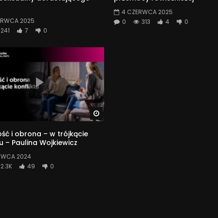
4 CZERWCA 2025
ERWCA 2025
0
313
4
0
241
7
0
Watch Later
ść i obrona – w trójkącie
tu – Paulina Wojkiewicz
RWCA 2024
2.3K
49
0