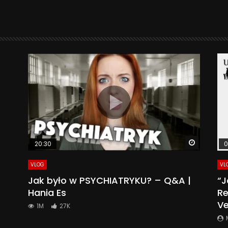
Watch La
20:30
0
VLOG
VL
Jak było w PSYCHIATRYKU? – Q&A |
“J
Hania Es
Re
Ve
1M
27K