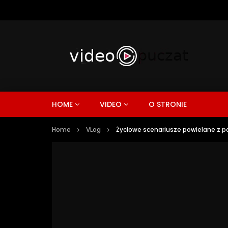
HOME
VIDEO
O STRONIE
Home
VLog
Życiowe scenariusze powielane z p