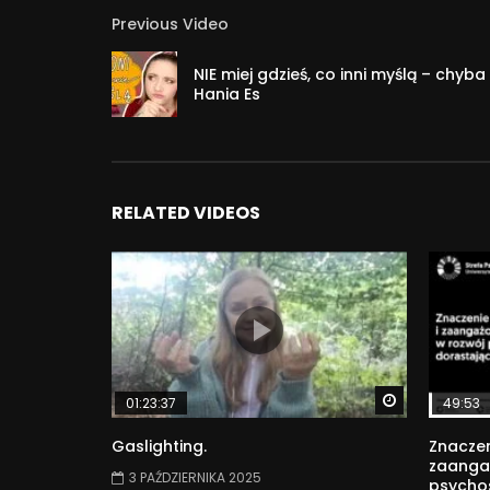
praktyczne zastosowanie wiedzy psychologicznej 
Previous Video
sektorze biznesowym oraz zaawansowanych, nowo
NIE miej gdzieś, co inni myślą – chyb
#rodzina #psychologia #relacje
Hania Es
52 342
RELATED VIDEOS
Watch Later
01:23:37
49:53
Gaslighting.
Znaczen
zaanga
3 PAŹDZIERNIKA 2025
psycho