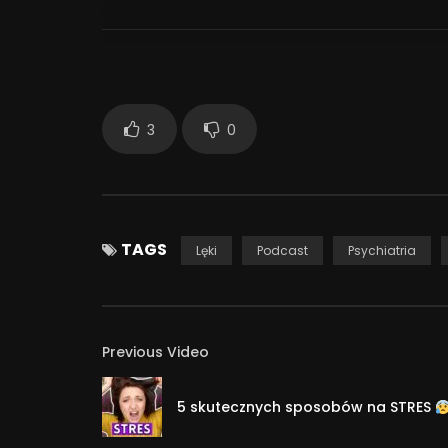
śpiewa, pisze – książki, wiersze i sztuki teatralne
scenie (recitale, teatr). W podcaście otwiera p
świata, pozostając jednocześnie w ukryciu. Sc
pokazuje nam różne oblicza – swoje i być może ni
741
3
0
TAGS
Lęki
Podcast
Psychiatria
Previous Video
5 skutecznych sposobów na STRES