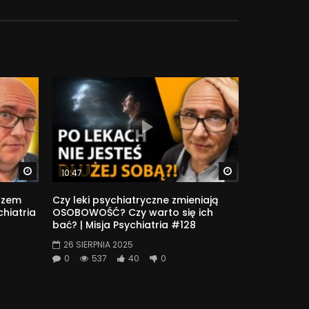
Watch Later
Watch Later
10:47
uczem
Czy leki psychiatryczne zmieniają
chiatria
OSOBOWOŚĆ? Czy warto się ich
bać? | Misja Psychiatria #128
26 SIERPNIA 2025
0
537
40
0