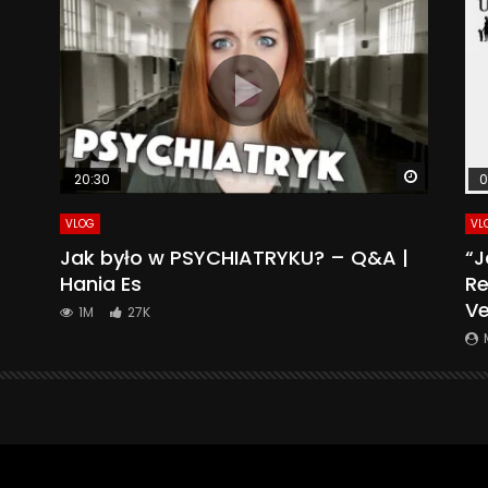
Watch La
20:30
0
VLOG
VL
Jak było w PSYCHIATRYKU? – Q&A |
“J
Hania Es
Re
Ve
1M
27K