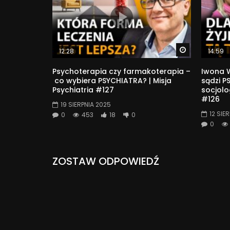
Watch Later
12:28
14:59
Psychoterapia czy farmakoterapia –
Iwona W
co wybiera PSYCHIATRA? | Misja
sądzi P
Psychiatria #127
socjolog
#126
19 SIERPNIA 2025
12 SIE
0
453
18
0
0
ZOSTAW ODPOWIEDŹ