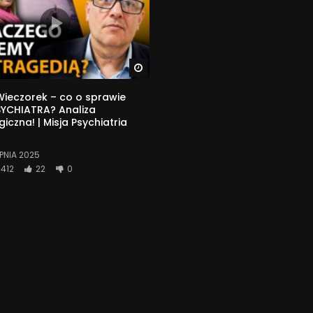
Watch Later
ieczorek – co o sprawie
SYCHIATRA? Analiza
iczna! | Misja Psychiatria
RPNIA 2025
412
22
0