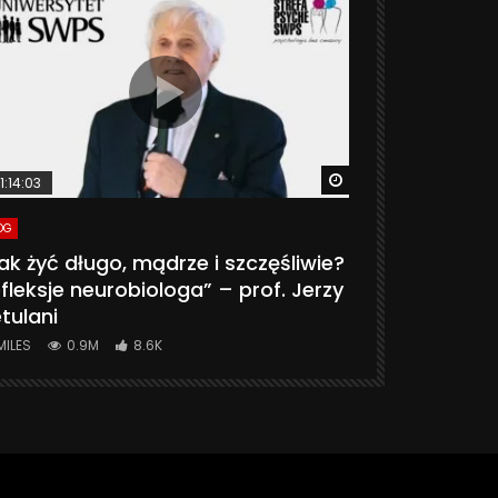
ter
Watch Later
1:14:03
06:20
OG
VLOG
ak żyć długo, mądrze i szczęśliwie?
CZY MASZ 
fleksje neurobiologa” – prof. Jerzy
774K
31.
tulani
MILES
0.9M
8.6K