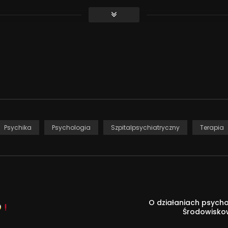
; występowała również na
rzed nami fragment swojego
howana za pseudonimem,
e swoje portrety.
Psychika
Psychologia
Szpitalpsychiatryczny
Terapia
O działaniach psych
Środowisko