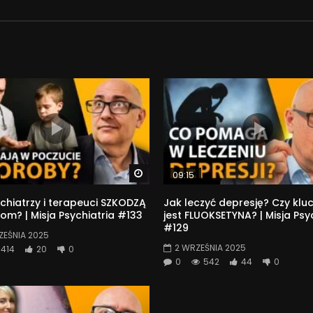
Watch Later
09:15
chiatrzy i terapeuci SZKODZĄ
Jak leczyć depresję? Czy kl
om? | Misja Psychiatria #133
jest FLUOKSETYNA? | Misja Psy
#129
ZEŚNIA 2025
2 WRZEŚNIA 2025
414
20
0
0
542
44
0