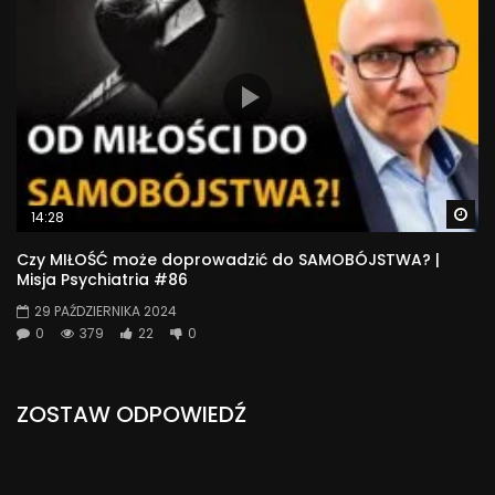
Wa
14:28
Czy MIŁOŚĆ może doprowadzić do SAMOBÓJSTWA? |
Misja Psychiatria #86
29 PAŹDZIERNIKA 2024
0
379
22
0
ZOSTAW ODPOWIEDŹ