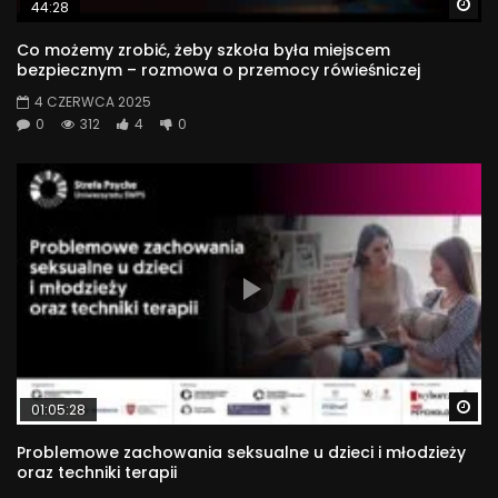
Wa
44:28
Co możemy zrobić, żeby szkoła była miejscem
bezpiecznym – rozmowa o przemocy rówieśniczej
4 CZERWCA 2025
0
312
4
0
Wa
01:05:28
Problemowe zachowania seksualne u dzieci i młodzieży
oraz techniki terapii