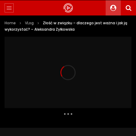
Home
VLog
Złość w związku – dlaczego jest ważna i jak ją
wykorzystać? – Aleksandra Żyłkowska
26 085 Views
577
24
Auto Next
0 Comments