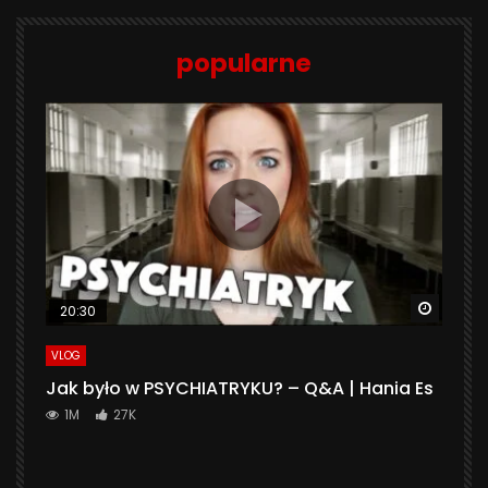
popularne
Watch 
20:30
VLOG
Jak było w PSYCHIATRYKU? – Q&A | Hania Es
1M
27K