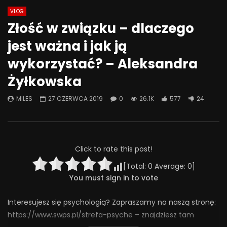
VLOG
Watch Later
01:23:37
49:53
Złość w związku – dlaczego
Gaslighting.
Znaczenie obecności 
jest ważna i jak ją
zaangażowania ojca 
3 PAŹDZIERNIKA 2025
psychoseksualny do
wykorzystać? – Aleksandra
0
337
40
0
dziecka
Żyłkowska
27 CZERWCA 2025
0
241
7
0
MILES
27 CZERWCA 2019
0
26.1K
577
24
Click to rate this post!
[Total:
0
Average:
0
]
You must sign in to vote
Interesujesz się psychologią? Zapraszamy na naszą stronę:
https://www.swps.pl/strefa-psyche – znajdziesz tam