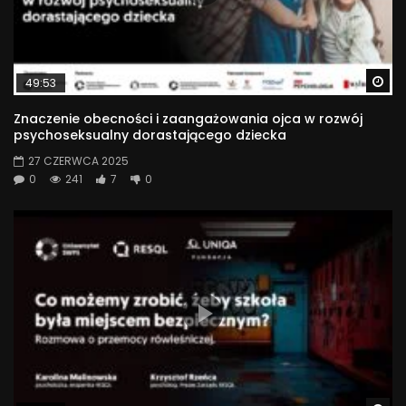
Wa
49:53
Znaczenie obecności i zaangażowania ojca w rozwój
psychoseksualny dorastającego dziecka
27 CZERWCA 2025
0
241
7
0