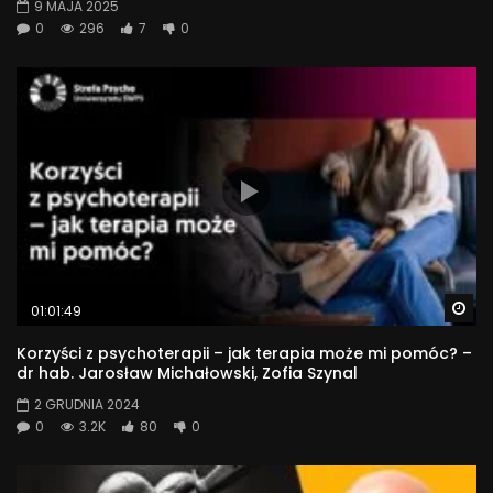
9 MAJA 2025
0
296
7
0
Wa
01:01:49
Korzyści z psychoterapii – jak terapia może mi pomóc? –
dr hab. Jarosław Michałowski, Zofia Szynal
2 GRUDNIA 2024
0
3.2K
80
0