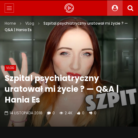
Home
VLog
Szpital psychiatryczny uratował mi życie ? —
Q&A | Hania Es
VLOG
Szpital psychiatryczny
uratował mi życie ? — Q&A |
Hania Es
14 LISTOPADA 2018
0
2.4K
0
0