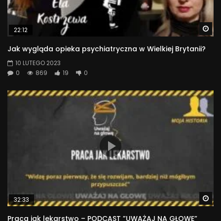
Wa
22:12
Jak wygląda opieka psychiatryczna w Wielkiej Brytanii?
10 LUTEGO 2023
0
869
19
0
Wa
32:33
Praca jak lekarstwo – PODCAST ”UWAŻAJ NA GŁOWĘ”