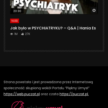
Watch 
20:30
VLOG
Jak było w PSYCHIATRYKU? – Q&A | Hania Es
1M
27K
Strona powstała i jest prowadzona przez Internetową
społeczność skupioną wokół Portalu “Piękny Umysł”
https://web.puczat.pl
oraz czata
https://puczat.pl.