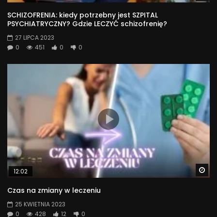
SCHIZOFRENIA: kiedy potrzebny jest SZPITAL
PSYCHIATRYCZNY? Gdzie LECZYĆ schizofrenię?
27 LIPCA 2023
0
451
0
0
Wa
12:02
Czas na zmiany w leczeniu
25 KWIETNIA 2023
0
428
12
0