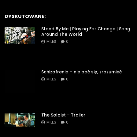
DYSKUTOWANE:
Stand By Me | Playing For Change | Song
Around The World
MILES
0
Schizofrenia – nie bać się, zrozumieć
MILES
0
The Soloist – Trailer
MILES
0