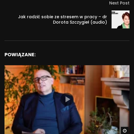
Next Post
Jak radzić sobie ze stresem w pracy – dr
Dorota Szczygieł (audio)
POWIĄZANE:
Wa