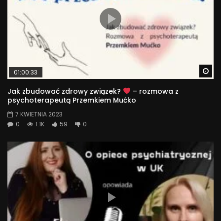
Wa
01:00:33
Jak zbudować zdrowy związek?
– rozmowa z
psychoterapeutą Przemkiem Mućko
7 KWIETNIA 2023
0
1.1K
59
0