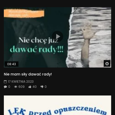
Wa
08:43
Nie mam siły dawać rady!
17 KWIETNIA 2023
0
609
40
0