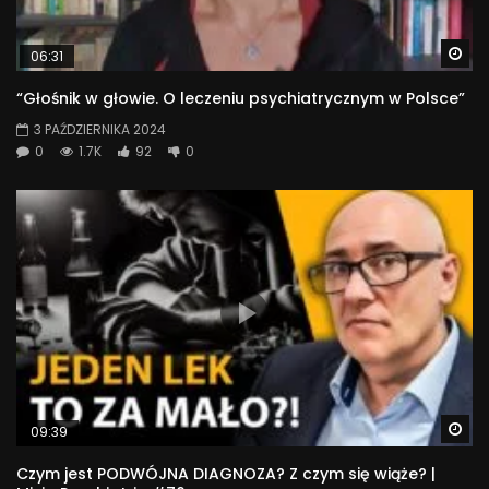
Wa
06:31
“Głośnik w głowie. O leczeniu psychiatrycznym w Polsce”
3 PAŹDZIERNIKA 2024
0
1.7K
92
0
Wa
09:39
Czym jest PODWÓJNA DIAGNOZA? Z czym się wiąże? |