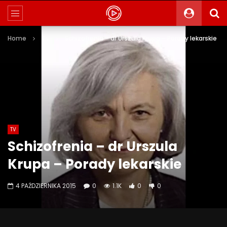
Home
TV
Schizofrenia – dr Urszula Krupa – Porady lekarskie
TV
Schizofrenia – dr Urszula
Krupa – Porady lekarskie
4 PAŹDZIERNIKA 2015
0
1.1K
0
0