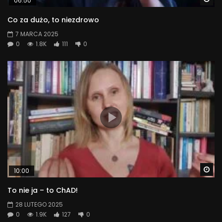
06:50
Co za dużo, to niezdrowo
7 MARCA 2025
0
1.8K
111
0
Wa
10:00
To nie ja – to ChAD!
28 LUTEGO 2025
0
1.9K
127
0