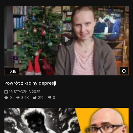
Wa
10:15
Powrót z krainy depresji
16 STYCZNIA 2025
0
3.6K
210
0