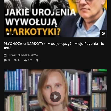
Wa
11:07
PSYCHOZA a NARKOTYKI – co je łączy? | Misja Psychiatria
#83
8 PAŹDZIERNIKA 2024
0
1K
52
0