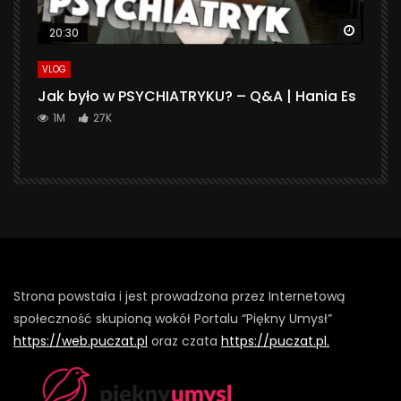
Watch 
20:30
VLOG
Jak było w PSYCHIATRYKU? – Q&A | Hania Es
1M
27K
Strona powstała i jest prowadzona przez Internetową
społeczność skupioną wokół Portalu “Piękny Umysł”
https://web.puczat.pl
oraz czata
https://puczat.pl.