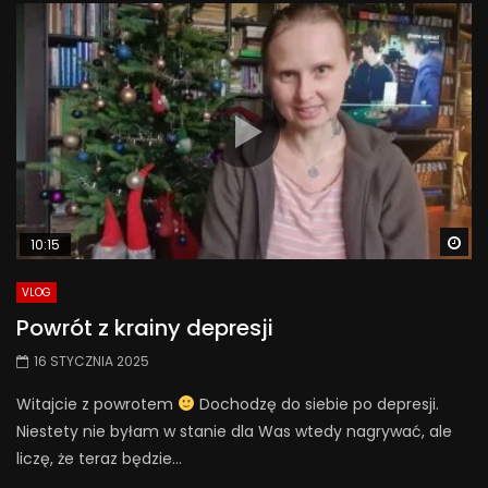
Wa
10:15
VLOG
Powrót z krainy depresji
16 STYCZNIA 2025
Witajcie z powrotem
Dochodzę do siebie po depresji.
Niestety nie byłam w stanie dla Was wtedy nagrywać, ale
liczę, że teraz będzie...