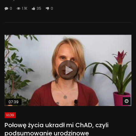
0
1.1K
35
0
Wa
07:39
VLOG
Połowę życia ukradł mi ChAD, czyli
podsumowanie urodzinowe