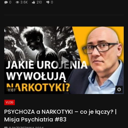
0
3.6K
210
0
Wa
11:07
VLOG
PSYCHOZA a NARKOTYKI – co je łączy? |
Misja Psychiatria #83