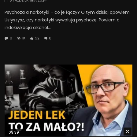
8 PAŹDZIERNIKA 2024
Psychoza a narkotyki – co je łączy? O tym dzisiaj opowiem.
Usłyszysz, czy narkotyki wywołują psychozę. Powiem o
indoksykacja alkohol...
0
1K
52
0
Wa
09:39