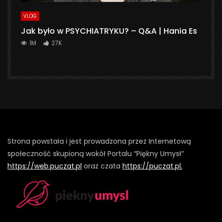
VLOG
Jak było w PSYCHIATRYKU? – Q&A | Hania Es
1M
27K
Strona powstała i jest prowadzona przez Internetową
społeczność skupioną wokół Portalu “Piękny Umysł”
https://web.puczat.pl
oraz czata
https://puczat.pl.