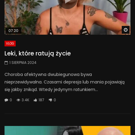
Wa
07:20
VLOG
Leki, które ratują życie
1 SIERPNIA 2024
Choroba afektywna dwubiegunowa bywa
nieprzewidywalna. Czasami depresja lub mania pojawiają
się jakby znikąd. Wtedy jedynym ratunkiem...
0
3.4K
187
0