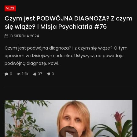
VLOG
Czym jest PODWÓJNA DIAGNOZA? Z czym
się wiąże? | Misja Psychiatria #76
13 SIERPNIA 2024
Czym jest podwójna diagnoza? I z czym się wiąze? O tym
opowiem w dzisiejszym odcinku. Usłyszysz, co powoduje
podwójną diagnozę. Powi...
0
1.2K
37
0