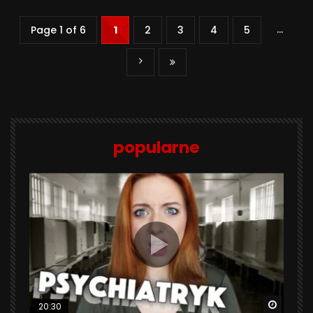
...
Page 1 of 6
1
2
3
4
5
popularne
Watch 
20:30