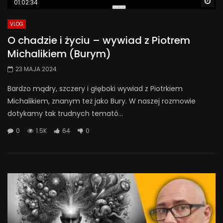
Wa
01:02:34
VLOG
O chadzie i życiu – wywiad z Piotrem
Michalikiem (Burym)
23 MAJA 2024
Bardzo mądry, szczery i głęboki wywiad z Piotrkiem
Michalikiem, znanym też jako Bury. W naszej rozmowie
dotykamy tak trudnych temató...
0
1.5K
64
0