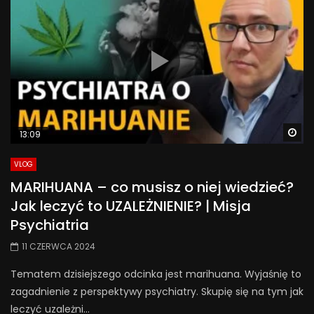
Wa
13:09
VLOG
MARIHUANA – co musisz o niej wiedzieć?
Jak leczyć to UZALEŻNIENIE? | Misja
Psychiatria
11 CZERWCA 2024
Tematem dzisiejszego odcinka jest marihuana. Wyjaśnię to
zagadnienie z perspektywy psychiatry. Skupię się na tym jak
leczyć uzależni...