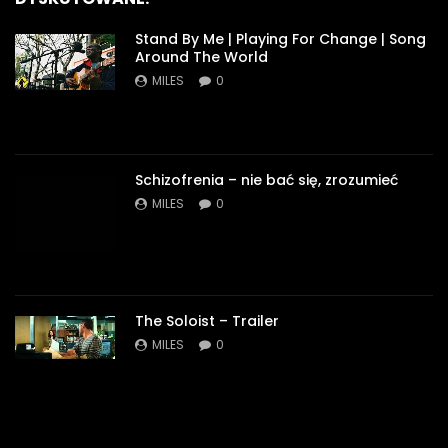
Stand By Me | Playing For Change | Song
Around The World
MILES
0
Schizofrenia – nie bać się, zrozumieć
MILES
0
The Soloist – Trailer
MILES
0