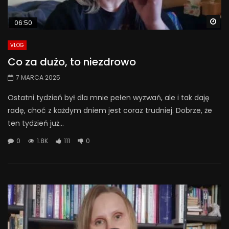
Wa
06:50
VLOG
Co za dużo, to niezdrowo
7 MARCA 2025
Ostatni tydzień był dla mnie pełen wyzwań, ale i tak daję
radę, choć z każdym dniem jest coraz trudniej. Dobrze, że
ten tydzień już...
0
1.8K
111
0