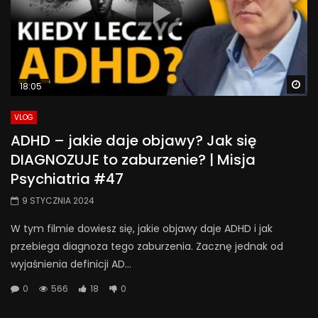
Wa
18:05
VLOG
ADHD – jakie daje objawy? Jak się
DIAGNOZUJE to zaburzenie? | Misja
Psychiatria #47
9 STYCZNIA 2024
W tym filmie dowiesz się, jakie objawy daje ADHD i jak
przebiega diagnoza tego zaburzenia. Zacznę jednak od
wyjaśnienia definicji AD...
0
566
18
0