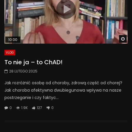
Wa
10:00
VLOG
To nie ja – to ChAD!
28 LUTEGO 2025
Jak rozróżnić osobę od choroby, zdrową część od chorej?
Jak choroba afektywna dwubiegunowa wpływa na nasze
postrzeganie i czy faktyc...
0
1.9K
127
0