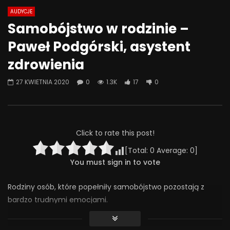
AUDYCJE
Watch Later
44:28
01:01:49
Samobójstwo w rodzinie –
Co możemy zrobić, żeby szkoła
Korzyści z psychoterap
Paweł Podgórski, asystent
była miejscem bezpiecznym –
terapia może mi pom
rozmowa o przemocy rówieśniczej
Jarosław Michałowski,
zdrowienia
4 CZERWCA 2025
2 GRUDNIA 2024
0
313
4
0
0
3.2K
80
27 KWIETNIA 2020
0
1.3K
17
0
Click to rate this post!
[Total:
0
Average:
0
]
You must sign in to vote
Rodziny osób, które popełniły samobójstwo pozostają z
bardzo trudnymi emocjami.
Oprócz uczuć, które pojawiają się w doświadczeniu żałoby,