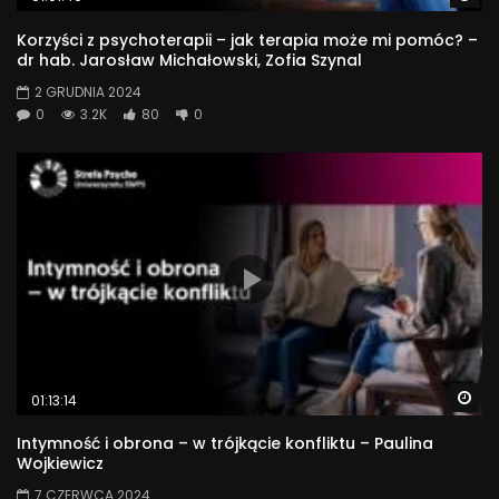
Korzyści z psychoterapii – jak terapia może mi pomóc? –
dr hab. Jarosław Michałowski, Zofia Szynal
2 GRUDNIA 2024
0
3.2K
80
0
Wa
01:13:14
Intymność i obrona – w trójkącie konfliktu – Paulina
Wojkiewicz
7 CZERWCA 2024