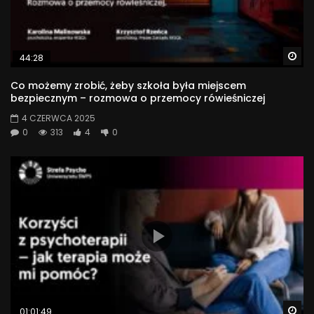
Wa
44:28
Co możemy zrobić, żeby szkoła była miejscem
bezpiecznym – rozmowa o przemocy rówieśniczej
4 CZERWCA 2025
0
313
4
0
Wa
01:01:49