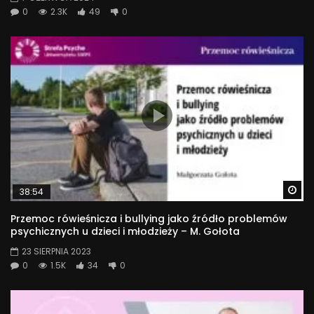
0
2.3K
49
0
Wa
38:54
Przemoc rówieśnicza i bullying jako źródło problemów
psychicznych u dzieci i młodzieży – M. Gołota
23 SIERPNIA 2023
0
1.5K
34
0