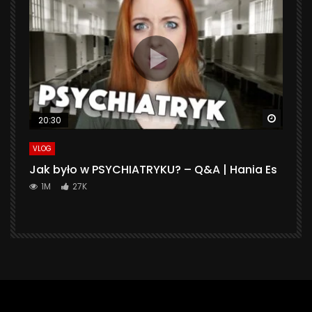
Watch 
20:30
VLOG
Jak było w PSYCHIATRYKU? – Q&A | Hania Es
1M
27K