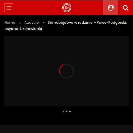
Home
Audycje
Samobójstwo w rodzinie – Paweł Podgórski,
asystent zdrowienia
1 330 Views
17
0
Auto Next
0 Comments