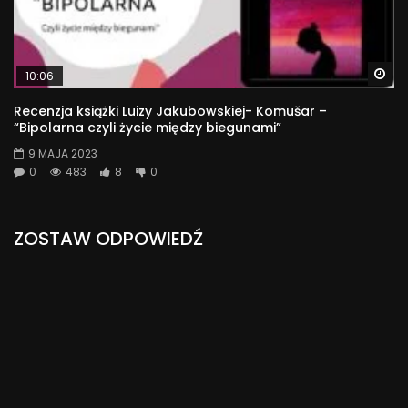
Wa
10:06
Recenzja książki Luizy Jakubowskiej- Komušar –
“Bipolarna czyli życie między biegunami”
9 MAJA 2023
0
483
8
0
ZOSTAW ODPOWIEDŹ