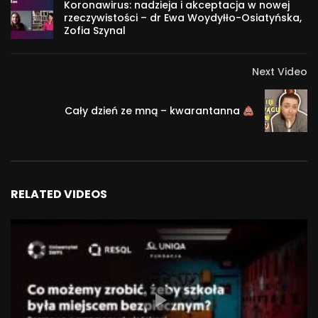
Koronawirus: nadzieja i akceptacja w nowej
“Uważaj na głowę” w krakowskim szpitalu psychiatrycznym
rzeczywistości – dr Ewa Woydyłło-Osiatyńska,
Zofia Szynal
im. J. Babińskiego. W codziennej pracy sięga do własnych
doświadczeń żałoby, kryzysu psychicznego oraz zdrowienia.
Next Video
Dokument powstał w ramach “Deinstytucjonalizacja szansą
na dobrą zmianę: projekt horyzontalny” odc. 20 z 32.
Cały dzień ze mną – kwarantanna
1 330
RELATED VIDEOS