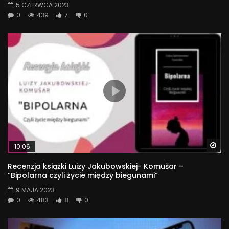
5 CZERWCA 2023
0
439
7
0
Wa
10:06
Recenzja książki Luizy Jakubowskiej- Komušar –
“Bipolarna czyli życie między biegunami”
9 MAJA 2023
0
483
8
0