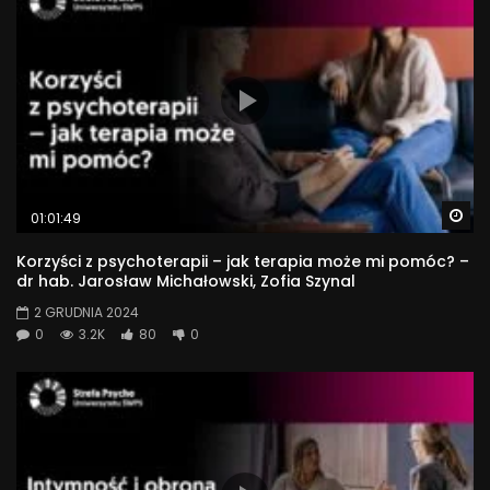
Wa
01:01:49
Korzyści z psychoterapii – jak terapia może mi pomóc? –
dr hab. Jarosław Michałowski, Zofia Szynal
2 GRUDNIA 2024
0
3.2K
80
0