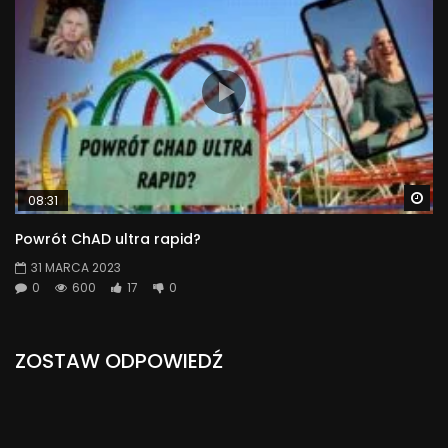
Wa
08:31
Powrót ChAD ultra rapid?
31 MARCA 2023
0
600
17
0
ZOSTAW ODPOWIEDŹ