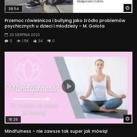
Wa
38:54
Przemoc rówieśnicza i bullying jako źródło problemów
psychicznych u dzieci i młodzieży – M. Gołota
23 SIERPNIA 2023
0
1.5K
34
0
Wa
16:29
Mindfulness – nie zawsze tak super jak mówią!