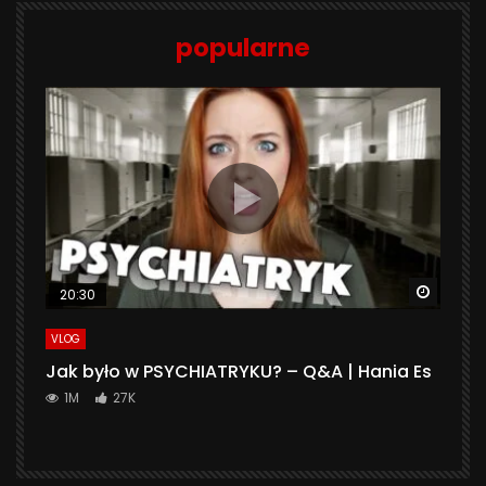
popularne
Watch 
20:30
VLOG
Jak było w PSYCHIATRYKU? – Q&A | Hania Es
1M
27K