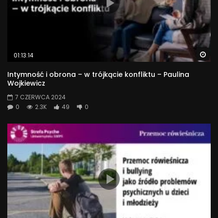
Wa
01:13:14
Intymność i obrona – w trójkącie konfliktu – Paulina
Wojkiewicz
7 CZERWCA 2024
0
2.3K
49
0