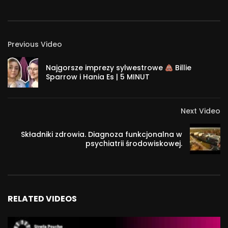
Wypowiadają się Monika Biegun-Juszkiewicz, Marta
Małecka, Robert Michałkiewicz, Paweł Nowicki, Jarosław
Wosicki.
Previous Video
1 137
Najgorsze imprezy sylwestrowe
Billie
Sparrow i Hania Es | 5 MINUT
Next Video
Składniki zdrowia. Diagnoza funkcjonalna w
psychiatrii środowiskowej.
RELATED VIDEOS