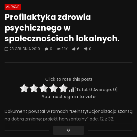
AUDYCJE
Watch Later
01:01:49
01:13:14
Profilaktyka zdrowia
Korzyści z psychoterapii – jak
Intymność i obrona – 
psychicznego w
terapia może mi pomóc? – dr hab.
konfliktu – Paulina W
Jarosław Michałowski, Zofia Szynal
społecznościach lokalnych.
7 CZERWCA 2024
2 GRUDNIA 2024
0
2.3K
49
0
3.2K
80
0
23 GRUDNIA 2019
0
1.1K
6
0
Click to rate this post!
[Total:
0
Average:
0
]
You must sign in to vote
Dokument powstał w ramach “Deinstytucjonalizacja szansą
na dobrą zmianę: projekt horyzontalny” odc. 12 z 32.
Zgodnie z modelem pracy środowiskowej, wspieranie