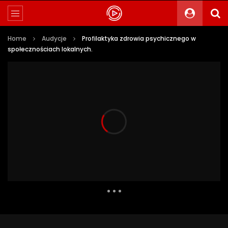
Home
Audycje
Profilaktyka zdrowia psychicznego w
społecznościach lokalnych.
1 137 Views
6
0
Auto Next
0 Comments