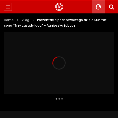
Home
VLog
Prezentacja podstawowego dzieła Sun Yat-
sena “Trzy zasady ludu” – Agnieszka Łobacz
1 337 Views
4
0
Auto Next
0 Comments