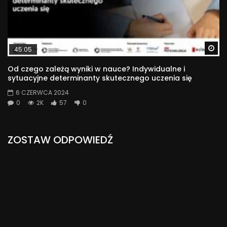
Wa
45:05
Od czego zależą wyniki w nauce? Indywidualne i
sytuacyjne determinanty skutecznego uczenia się
6 CZERWCA 2024
0
2K
57
0
ZOSTAW ODPOWIEDŹ