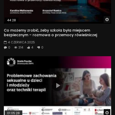
Wa
44:28
Co możemy zrobić, żeby szkoła była miejscem
bezpiecznym – rozmowa o przemocy rówieśniczej
4 CZERWCA 2025
0
314
4
0
Wa
01:05:28