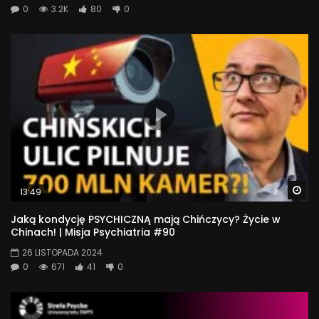
0
3.2K
80
0
Wa
13:49
Jaką kondycję PSYCHICZNĄ mają Chińczycy? Życie w
Chinach! | Misja Psychiatria #90
26 LISTOPADA 2024
0
671
41
0