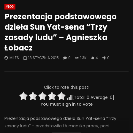
VLOG
Watch Later
44:28
01:05:28
Prezentacja podstawowego
Co możemy zrobić, żeby szkoła
Problemowe zachow
dzieła Sun Yat-sena “Trzy
była miejscem bezpiecznym –
seksualne u dzieci i 
rozmowa o przemocy rówieśniczej
techniki terapii
zasady ludu” – Agnieszka
4 CZERWCA 2025
9 MAJA 2025
Łobacz
0
314
4
0
0
297
7
0
MILES
18 STYCZNIA 2015
0
1.3K
4
0
Click to rate this post!
[Total:
0
Average:
0
]
You must sign in to vote
Prezentacja podstawowego dzieła Sun Yat-sena “Trzy
zasady ludu” – przedstawiła tłumaczka pracy, pani