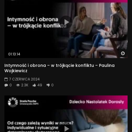
Wa
01:13:14
Intymność i obrona – w trójkącie konfliktu – Paulina
Wojkiewicz
7 CZERWCA 2024
0
2.3K
49
0