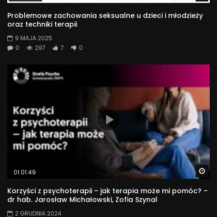
Problemowe zachowania seksualne u dzieci i młodzieży
oraz techniki terapii
9 MAJA 2025
0
297
7
0
Wa
01:01:49
Korzyści z psychoterapii – jak terapia może mi pomóc? –
dr hab. Jarosław Michałowski, Zofia Szynal
2 GRUDNIA 2024