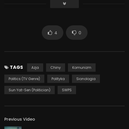
Agnieszka Łobacz
Moderator:
amb. Krzysztof Szumski
(b. ambasador w Chinach, wykładowca SWPS)
4
0
Współorganizator: Centrum Cywilizacji Azji Wschodniej
SWPS
1 337
TAGS
Azja
Chiny
Komunizm
Politics (TV Genre)
Polityka
Sionologia
Sun Yat-Sen (Politician)
SWPS
Previous Video