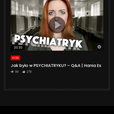
Watch 
20:30
VLOG
Jak było w PSYCHIATRYKU? – Q&A | Hania Es
1M
27K