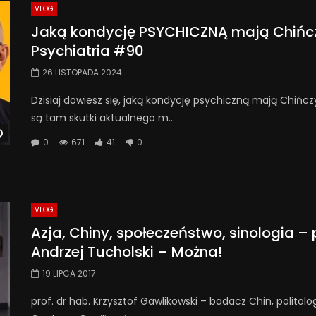
VLOG
Jaką kondycję PSYCHICZNĄ mają Chińczy
Psychiatria #90
26 LISTOPADA 2024
Dzisiaj dowiesz się, jaką kondycję psychiczną mają Chińcz
są tam skutki aktualnego m...
Watch Later
0
671
41
0
VLOG
Azja, Chiny, społeczeństwo, sinologia – p
Andrzej Tucholski – Można!
19 LIPCA 2017
prof. dr hab. Krzysztof Gawlikowski – badacz Chin, politol