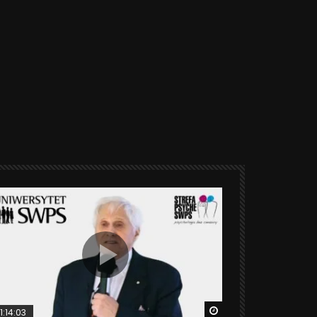
ter
Watch Later
1:14:03
06:20