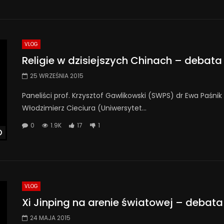
VLOG
Religie w dzisiejszych Chinach – debata
25 WRZEŚNIA 2015
Paneliści prof. Krzysztof Gawlikowski (SWPS) dr Ewa Paśni
Włodzimierz Cieciura (Uniwersytet...
0
1.9K
17
1
Watch Later
VLOG
Xi Jinping na arenie światowej – debata
24 MAJA 2015