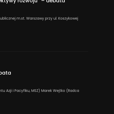
pektywy rozwoju” – debata
 Publicznej m.st. Warszawy przy ul. Koszykowej
ebata
tu Azji i Pacyfiku, MSZ) Marek Wejtko (Radca