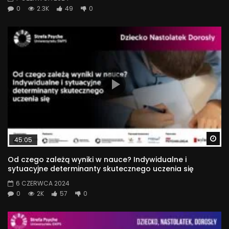
0
2.3K
49
0
Wa
45:05
Od czego zależą wyniki w nauce? Indywidualne i
sytuacyjne determinanty skutecznego uczenia się
6 CZERWCA 2024
0
2K
57
0