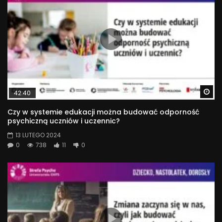
Wa
42:40
Czy w systemie edukacji można budować odporność
psychiczną uczniów i uczennic?
13 LUTEGO 2024
0
738
11
0