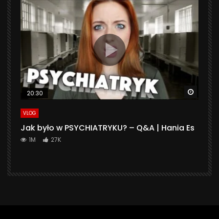
Watch 
20:30
VLOG
Jak było w PSYCHIATRYKU? – Q&A | Hania Es
1M
27K