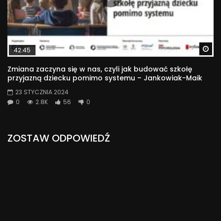
Wa
42:45
Zmiana zaczyna się w nas, czyli jak budować szkołę
przyjazną dziecku pomimo systemu – Jankowiak-Maik
23 STYCZNIA 2024
0
2.8K
56
0
ZOSTAW ODPOWIEDŹ