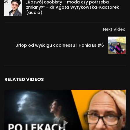
„Rozwój osobisty – moda czy potrzeba
Psychologicznych PAN, obecnie członek prezydium
zmiany?” – dr Agata Wytykowska-Kaczorek
(audio)
Komitetu Nauk Psychologicznych PAN. Od kilku lat
współpracuje z miesięcznikiem „Charaktery”. Autor książek
„Wytrwałość w działaniu” (wraz z Magdaleną Marszał-
Next Video
Wiśniewską) i „Udręka życia”.
Urlop od wyścigu coolnessu | Hania Es #6
#psychologia #wolność #człowiek #nauka
18 540
RELATED VIDEOS