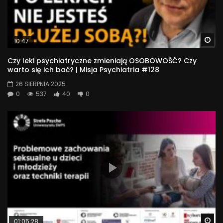
Wa
10:47
Czy leki psychiatryczne zmieniają OSOBOWOŚĆ? Czy
warto się ich bać? | Misja Psychiatria #128
26 SIERPNIA 2025
0
537
40
0
Wa
01:05:28