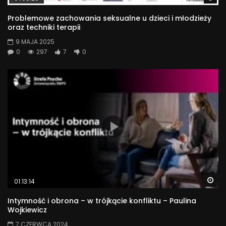
Problemowe zachowania seksualne u dzieci i młodzieży
oraz techniki terapii
9 MAJA 2025
0
297
7
0
Wa
01:13:14
Intymność i obrona – w trójkącie konfliktu – Paulina
Wojkiewicz
7 CZERWCA 2024