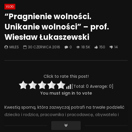
VLOG
Watch Later
10:47
01:05:28
“Pragnienie wolności.
Czy leki psychiatryczne zmieniają
Problemowe zachow
Unikanie wolności” – prof.
OSOBOWOŚĆ? Czy warto się ich
seksualne u dzieci i 
bać? | Misja Psychiatria #128
techniki terapii
Wiesław Łukaszewski
26 SIERPNIA 2025
9 MAJA 2025
0
537
40
0
0
297
7
0
MILES
30 CZERWCA 2016
0
18.5K
150
14
Click to rate this post!
[Total:
0
Average:
0
]
You must sign in to vote
Kwestią sporną, która zazwyczaj potrafi na trwałe podzielić
dziecko i rodzica, pracownika i pracodawcę, obywatela i
państwo, są ramy naszej wolności. Wielu z nas uważa ją za
niezbywalną wartość, inni twierdzą, że jest stanem umysłu.