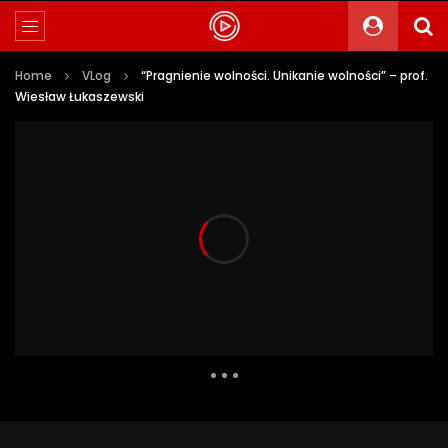
Home
VLog
“Pragnienie wolności. Unikanie wolności” – prof.
Wiesław Łukaszewski
18 540 Views
150
14
Auto Next
0 Comments