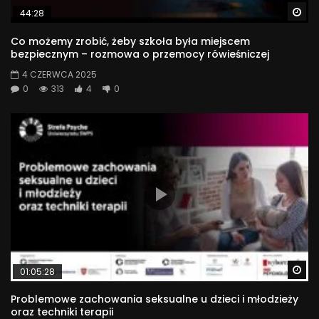
zaawansowanych, nowoczesnych technologiach. Więcej o
Wa
44:28
projekcie: http://www.swps.pl/strefa-psyche
Co możemy zrobić, żeby szkoła była miejscem
bezpiecznym – rozmowa o przemocy rówieśniczej
#strefakomfortu #rozwójosobisty #zmiana
4 CZERWCA 2025
22 533
0
313
4
0
Wa
01:05:28
Problemowe zachowania seksualne u dzieci i młodzieży
oraz techniki terapii