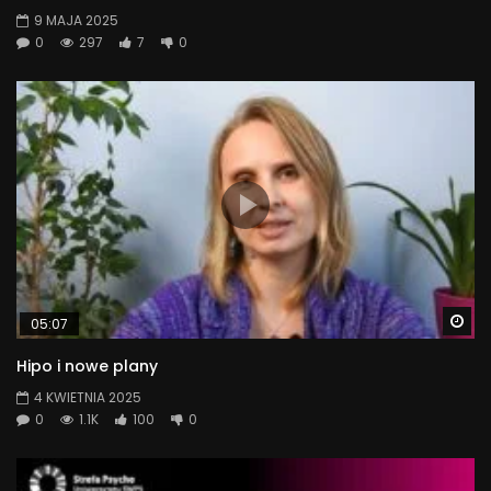
9 MAJA 2025
0
297
7
0
Wa
05:07
Hipo i nowe plany
4 KWIETNIA 2025
0
1.1K
100
0