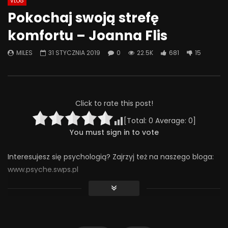
VLOG
Watch Later
49:53
44:28
Pokochaj swoją strefę
Znaczenie obecności i
Co możemy zrobić, że
komfortu – Joanna Flis
zaangażowania ojca w rozwój
była miejscem bezpi
psychoseksualny dorastającego
rozmowa o przemocy 
MILES
31 STYCZNIA 2019
0
22.5K
681
15
dziecka
4 CZERWCA 2025
27 CZERWCA 2025
0
313
4
0
0
241
7
0
Click to rate this post!
[Total:
0
Average:
0
]
You must sign in to vote
Interesujesz się psychologią? Zajrzyj też na naszego bloga:
www.psyche.swps.pl
Zapraszamy też do grupy na FB o psychologii:
https://www.facebook.com/groups/StrefaPsyche
Treści, które udostępniamy na tym kanale możesz słuchać