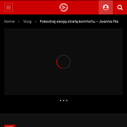
Home
VLog
Pokochaj swoją strefę komfortu – Joanna Flis
22 533 Views
681
15
Auto Next
0 Comments