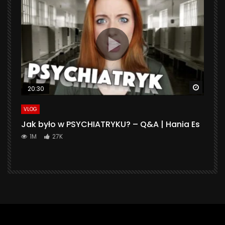
Watch 
20:30
VLOG
Jak było w PSYCHIATRYKU? – Q&A | Hania Es
1M
27K