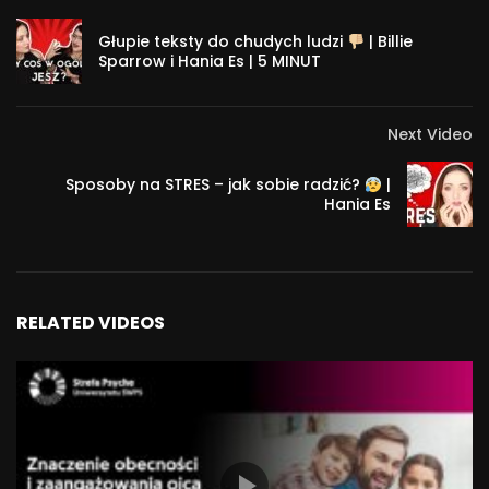
łatwością?
– Czy rozwój zawsze zaczyna się od zmiany, a stałość jest
Głupie teksty do chudych ludzi
| Billie
Sparrow i Hania Es | 5 MINUT
przejawem stagnacji?
– Dlaczego zmiana stała się współczesnym synonimem
rozwoju, a przekraczanie własnych granic jest
Next Video
powszechnym celem osobistym?
Sposoby na STRES – jak sobie radzić?
|
Hania Es
O prelegentce:
Joanna Flis – psycholog, absolwentka Uniwersytetu SWPS, w
trakcie studiów Przewodnicząca i założycielka Koła
Naukowego Cyberpsychologii, Psychoterapauta, Pedagog,
RELATED VIDEOS
Neuroterapeuta. Zaangażowana w popularyzowanie wiedzy
z zakresu zdrowia psychicznego. Publikuje między innymi na
łamach magazynu “Psychologia w praktyce” oraz w
przestrzeni internetu, na przykład na portalu Zdrowa Głowa.
Zawodowo pracuje jako psychoterapeuta we własnym
gabinecie oraz w Wojewódzkim Ośrodku Terapii