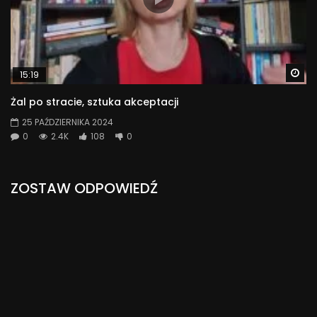
Wa
15:19
Żal po stracie, sztuka akceptacji
25 PAŹDZIERNIKA 2024
0
2.4K
108
0
ZOSTAW ODPOWIEDŹ