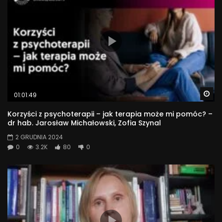
Wa
01:01:49
Korzyści z psychoterapii – jak terapia może mi pomóc? –
dr hab. Jarosław Michałowski, Zofia Szynal
2 GRUDNIA 2024
0
3.2K
80
0