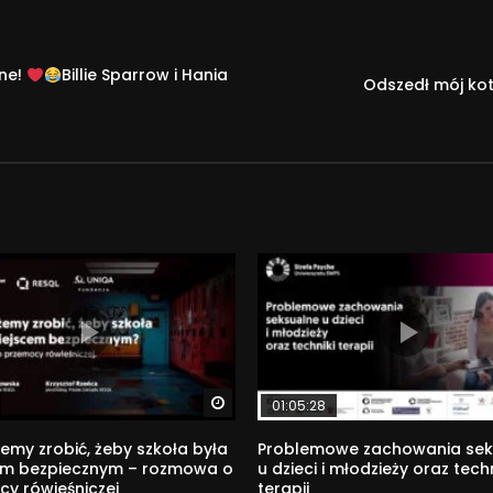
zne!
Billie Sparrow i Hania
Odszedł mój ko
Watch Later
01:05:28
my zrobić, żeby szkoła była
Problemowe zachowania sek
em bezpiecznym – rozmowa o
u dzieci i młodzieży oraz techn
y rówieśniczej
terapii