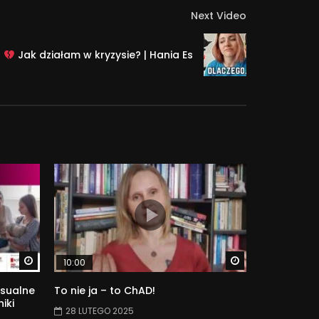
Next Video
t
Jak działam w kryzysie? | Hania Es
Watch Later
Watch Later
10:00
sualne
To nie ja – to ChAD!
iki
28 LUTEGO 2025