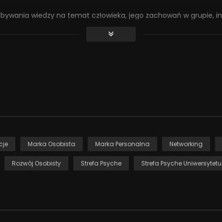
obywania wiedzy na temat człowieka, jego zachowań w grupie, in
 i klientami. Najczęściej jednak nie dają pełnej odpowiedzi na 
absolwenta jest stanie się wolnym strzelcem i praca na własny r
 brakuje mu kompetencji związanych z reklamowaniem i sprzedaż
owiedzą się, w jaki sposób rozwijać te istotne na rynku usług
ch. Pracuje głównie z managerami, zarówno indywidualnie, jak i 
y. Pracuje dla międzynarodowych korporacji, prowadząc sesje
CDC. Wykorzystuje doświadczenia zawodowe zdobyte w pracy psy
ę i skuteczniej rozumieć problemy Klientów. Przeprowadził 1200
a od 2005 roku działa nieprzerwanie na rynku usług szkoleniowych
cje
Marka Osobista
Marka Personalna
Networking
Rozwój Osobisty
Strefa Psyche
Strefa Psyche Uniwersytet
 przedsięwzięcie, którego celem jest popularyzowanie wiedzy 
jakie daje psychologia w różnych sferach życia zarówno prywat
nie tylko w sferach oczywistych dla tej dziedziny nauki (np. 
czesnych technologiach. Więcej o projekcie: http://www.swps.