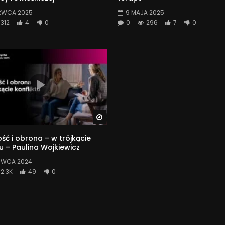
RWCA 2025
9 MAJA 2025
312
4
0
0
296
7
0
Watch Later
ść i obrona – w trójkącie
tu – Paulina Wojkiewicz
RWCA 2024
2.3K
49
0