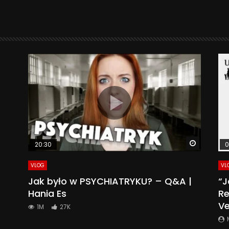
Watch La
20:30
0
VLOG
VL
Jak było w PSYCHIATRYKU? – Q&A |
“J
Hania Es
Re
Ve
1M
27K