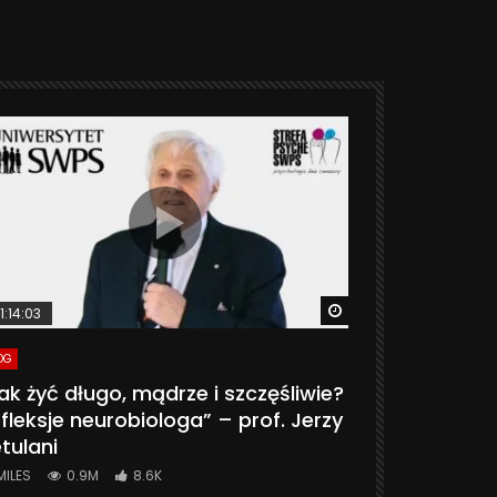
ter
Watch Later
1:14:03
06:20
OG
VLOG
ak żyć długo, mądrze i szczęśliwie?
CZY MASZ 
fleksje neurobiologa” – prof. Jerzy
774K
31.
tulani
MILES
0.9M
8.6K