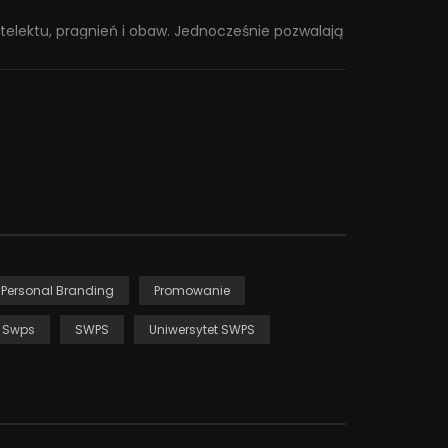
telektu, pragnień i obaw. Jednocześnie pozwalają
pytanie jak funkcjonować na rynku pracy po
achunek. Absolwent psychologii potrafi rozmawiać
ą własnych usług, budowaniem marki personalnej,
 psychologicznych kompetencje.
w grupie. Uczy nowych kompetencji, wspiera w
 coachingowe dla dyrektorów, managerów i
chologa, trenera biznesu, wykładowcy i
0 godzin szkoleń oraz ponad 2000 godzin sesji
, dostarczając rozwiązania dla biznesu.
Personal Branding
Promowanie
u Swps
SWPS
Uniwersytet SWPS
psychologicznej na najwyższym merytorycznym
nego, jak i zawodowego. Chcemy ukazywać
pomocowym, terapeutycznym), ale również w
pl/strefa-psyche