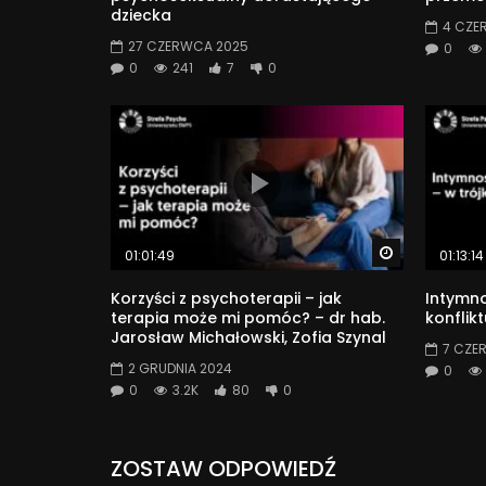
dziecka
4 CZE
27 CZERWCA 2025
0
0
241
7
0
Watch Later
01:01:49
01:13:14
Korzyści z psychoterapii – jak
Intymno
terapia może mi pomóc? – dr hab.
konflik
Jarosław Michałowski, Zofia Szynal
7 CZE
2 GRUDNIA 2024
0
0
3.2K
80
0
ZOSTAW ODPOWIEDŹ