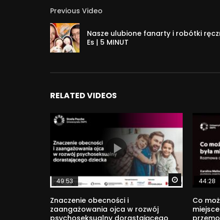
Previous Video
#branding #rozwój #psychologia
6 930
Nasze ulubione fanarty i robótki ręc
Es | 5 MINUT
RELATED VIDEOS
Watch Later
49:53
44:28
Znaczenie obecności i
Co może
zaangażowania ojca w rozwój
miejsc
psychoseksualny dorastającego
przemoc