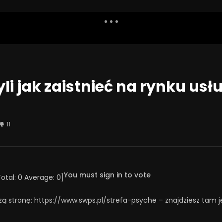
Dislike
Watch Later
Share
Report
Repea
Watch Later
01:05:28
yli jak zaistnieć na rynku us
y zrobić, żeby szkoła
Problemowe zachowania
jscem bezpiecznym –
seksualne u dzieci i młodzieży or
o przemocy rówieśniczej
techniki terapii
11
CA 2025
9 MAJA 2025
2
4
0
0
296
7
0
You must sign in to vote
Total:
0
Average:
0
]
zą stronę: https://www.swps.pl/strefa-psyche – znajdziesz tam