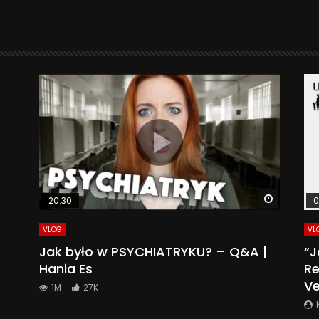
Watch La
20:30
0
VLOG
VL
Jak było w PSYCHIATRYKU? – Q&A |
“J
Hania Es
Re
Ve
1M
27K