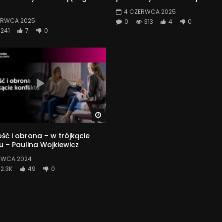
4 CZERWCA 2025
ERWCA 2025
0
313
4
0
241
7
0
Watch Later
ść i obrona – w trójkącie
tu – Paulina Wojkiewicz
RWCA 2024
2.3K
49
0