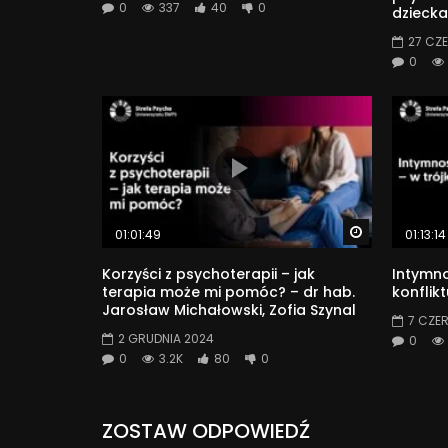
0
337
40
0
dziecka
27 CZ
0
Watch Later
01:01:49
01:13:14
Korzyści z psychoterapii – jak
Intymno
terapia może mi pomóc? – dr hab.
konflik
Jarosław Michałowski, Zofia Szynal
7 CZE
2 GRUDNIA 2024
0
0
3.2K
80
0
ZOSTAW ODPOWIEDŹ