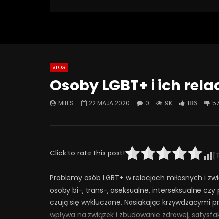
9 006 Views
Turn Off Light
Like
186
57
VLOG
Watch Later
01:23:37
49:53
Osoby LGBT+ i ich relac
Gaslighting.
Znaczenie
zaangażo
MILES
22 MAJA 2020
0
9K
186
5
3 PAŹDZIERNIKA 2025
psychose
0
337
40
0
dziecka
27 CZER
0
24
Click to rate this post!
[
Problemy osób LGBT+ w relacjach miłosnych i związ
osoby bi-, trans-, aseksualne, interseksualne cz
czują się wykluczone. Nasiąkając krzywdzącymi p
wpływa na związek i zbudowanie zdrowej, satysfakc