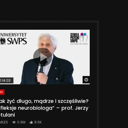
ter
Watch Later
1:14:03
06:20
OG
VLOG
ak żyć długo, mądrze i szczęśliwie?
CZY MASZ 
fleksje neurobiologa” – prof. Jerzy
774K
31.
tulani
MILES
0.9M
8.6K