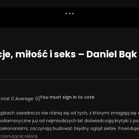
Dislike
Watch Later
Share
Report
Repea
Watch Later
44:28
je, miłość i seks – Daniel Bą
 obecności i
Co możemy zrobić, żeby szkoła
wania ojca w rozwój
była miejscem bezpiecznym –
7
ksualny dorastającego
rozmowa o przemocy rówieśnicz
4 CZERWCA 2025
WCA 2025
0
313
4
0
1
7
0
You must sign in to vote
Total:
0
Average:
0
]
kach zasadniczo nie różnią się od tych, z którymi zmagają się o
y poliamoryczne już od najmłodszych lat doświadczają krytyki z
rzekonaniami, zaczynają budować błędny ogląd siebie. Powoduj
jonującej relacji.