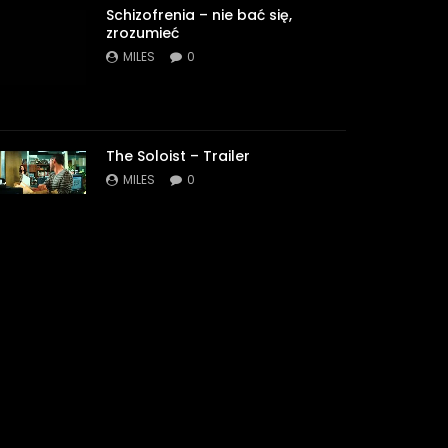
Schizofrenia – nie bać się,
zrozumieć
MILES
0
The Soloist – Trailer
MILES
0