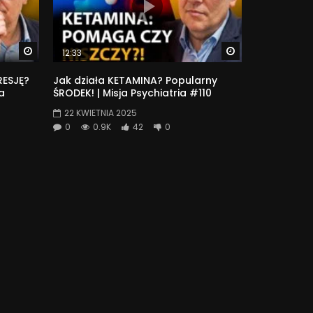
Watch Later
Watch Later
12:33
RESJĘ?
Jak działa KETAMINA? Popularny
ja
ŚRODEK! | Misja Psychiatria #110
22 KWIETNIA 2025
0
0.9K
42
0