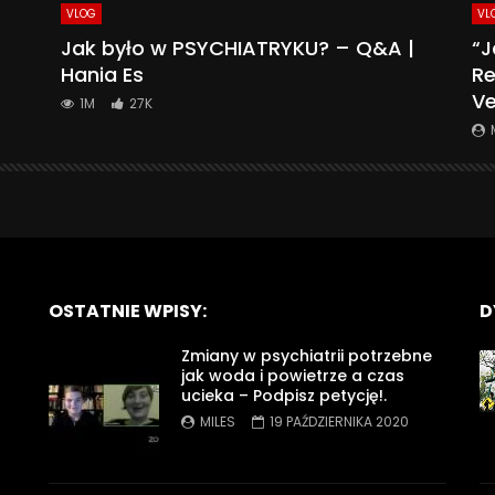
VLOG
VL
Jak było w PSYCHIATRYKU? – Q&A |
“J
Hania Es
Re
Ve
1M
27K
OSTATNIE WPISY:
D
Zmiany w psychiatrii potrzebne
jak woda i powietrze a czas
ucieka – Podpisz petycję!.
MILES
19 PAŹDZIERNIKA 2020