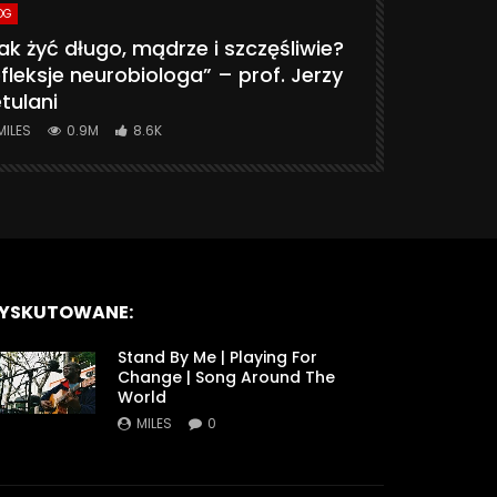
OG
VLOG
ak żyć długo, mądrze i szczęśliwie?
CZY MASZ 
fleksje neurobiologa” – prof. Jerzy
774K
31.
tulani
MILES
0.9M
8.6K
YSKUTOWANE:
Stand By Me | Playing For
Change | Song Around The
World
MILES
0