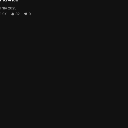
TNIA 2025
1.9K
82
0