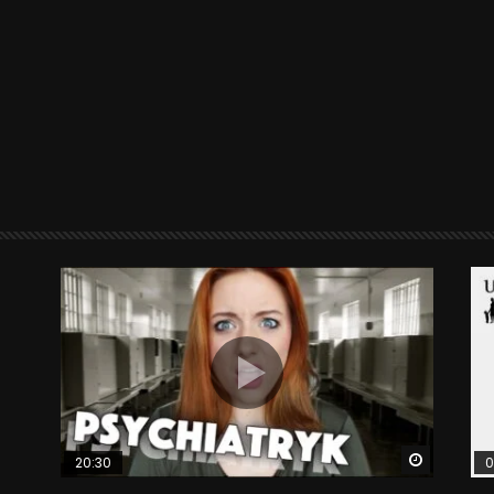
Watch La
20:30
0