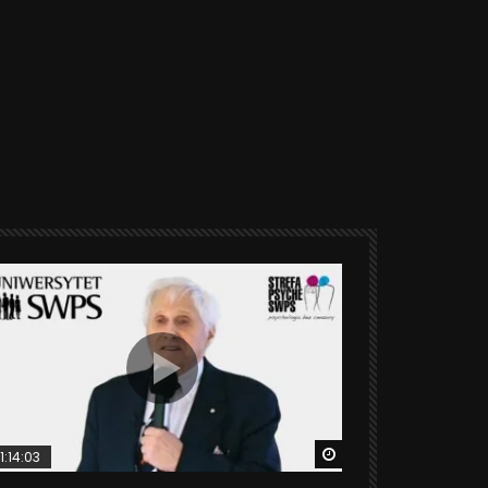
ter
Watch Later
1:14:03
06:20