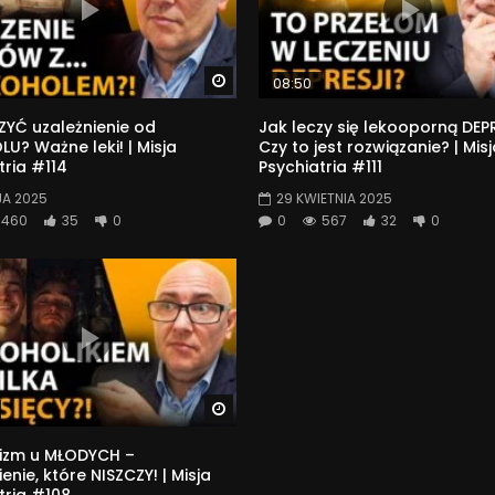
Watch Later
08:50
ZYĆ uzależnienie od
Jak leczy się lekooporną DEP
U? Ważne leki! | Misja
Czy to jest rozwiązanie? | Mis
tria #114
Psychiatria #111
JA 2025
29 KWIETNIA 2025
460
35
0
0
567
32
0
Watch Later
lizm u MŁODYCH –
enie, które NISZCZY! | Misja
tria #108