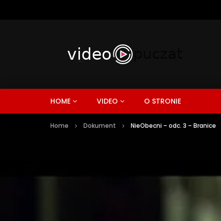
HOME
VIDEO
O STRONIE
Home
Dokument
NieObecni – odc. 3 – Branice