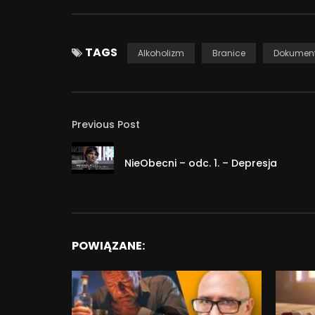
TAGS
Alkoholizm
Branice
Dokumen
Previous Post
NieObecni – odc. 1. – Depresja
POWIĄZANE: