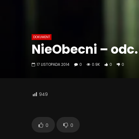
DOKUMENT
NieObecni – odc.
17 LISTOPADA 2014
0
0.9K
0
0
949
0
0