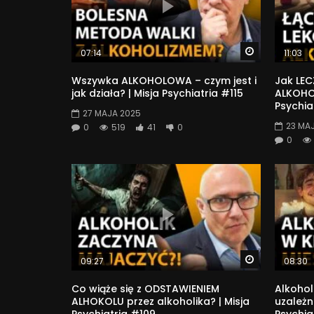
Watch Later
07:14
11:03
Wszywka ALKOHOLOWA – czym jest i
Jak LEC
jak działa? | Misja Psychiatria #115
ALKOHOL
Psychia
27 MAJA 2025
23 MA
0
519
41
0
0
Watch Later
09:27
08:30
Co wiąże się z ODSTAWIENIEM
Alkoho
ALHOKOLU przez alkoholika? | Misja
uzależni
Psychiatria #109
Psychia