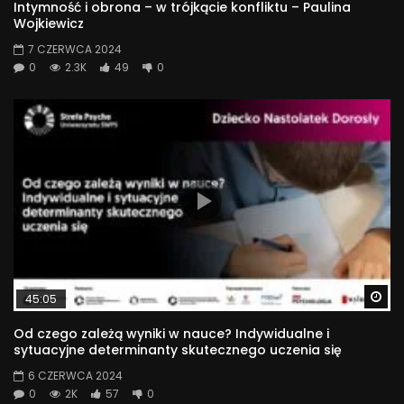
Intymność i obrona – w trójkącie konfliktu – Paulina
Wojkiewicz
7 CZERWCA 2024
0
2.3K
49
0
Wa
45:05
Od czego zależą wyniki w nauce? Indywidualne i
sytuacyjne determinanty skutecznego uczenia się
6 CZERWCA 2024
0
2K
57
0