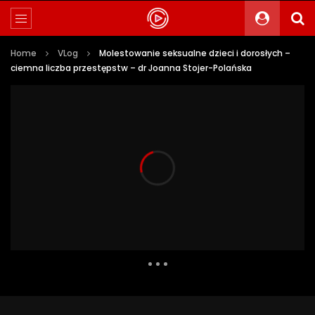
Home
VLog
Molestowanie seksualne dzieci i dorosłych –
ciemna liczba przestępstw – dr Joanna Stojer-Polańska
11 354 Views
153
22
Auto Next
0 Comments