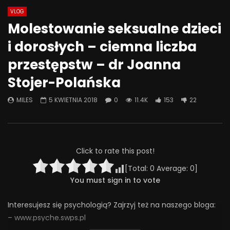
VLOG
Watch Later
49:53
44:28
Molestowanie seksualne dzieci
Znaczenie obecności i
Co możemy zrobić, że
i dorosłych – ciemna liczba
zaangażowania ojca w rozwój
była miejscem bezpi
psychoseksualny dorastającego
rozmowa o przemocy 
przestępstw – dr Joanna
dziecka
4 CZERWCA 2025
Stojer-Polańska
27 CZERWCA 2025
0
313
4
0
0
241
7
0
MILES
5 KWIETNIA 2018
0
11.4K
153
22
Click to rate this post!
[Total:
0
Average:
0
]
You must sign in to vote
Interesujesz się psychologią? Zajrzyj też na naszego bloga:
– www.psyche.swps.pl