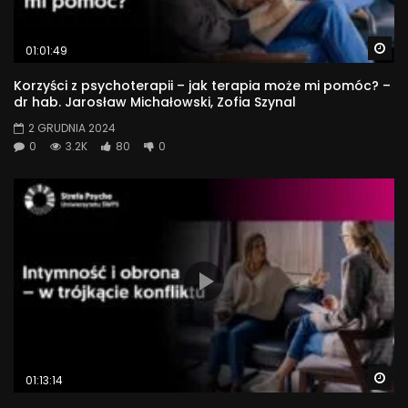
Wa
01:01:49
Korzyści z psychoterapii – jak terapia może mi pomóc? –
dr hab. Jarosław Michałowski, Zofia Szynal
2 GRUDNIA 2024
0
3.2K
80
0
Wa
01:13:14