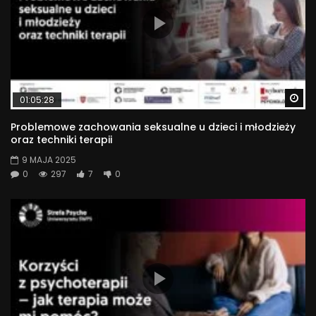
Wa
01:05:28
Problemowe zachowania seksualne u dzieci i młodzieży
oraz techniki terapii
9 MAJA 2025
0
297
7
0