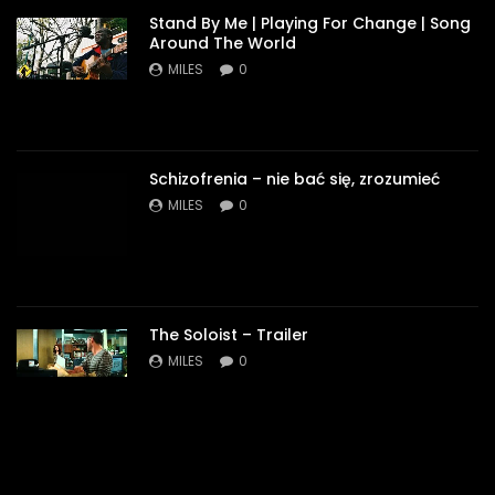
Stand By Me | Playing For Change | Song
Around The World
MILES
0
Schizofrenia – nie bać się, zrozumieć
MILES
0
The Soloist – Trailer
MILES
0