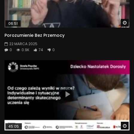
Wa
06:51
Porozumienie Bez Przemocy
22 MARCA 2025
0
0.9K
74
0
Wa
45:05