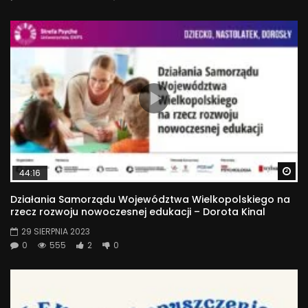
Wa
44:16
Działania Samorządu Województwa Wielkopolskiego na
rzecz rozwoju nowoczesnej edukacji – Dorota Kinal
29 SIERPNIA 2023
0
555
2
0