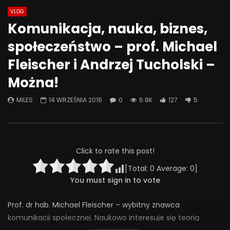
VLOG
Watch Later
06:51
45:05
Komunikacja, nauka, biznes,
Porozumienie Bez Przemocy
Od czego zależą wyni
społeczeństwo – prof. Michael
Indywidualne i sytua
22 MARCA 2025
determinanty skutec
Fleischer i Andrzej Tucholski –
0
0.9K
74
0
uczenia się
Można!
6 CZERWCA 2024
0
2K
57
0
MILES
14 WRZEŚNIA 2016
0
6.8K
127
5
Click to rate this post!
[Total:
0
Average:
0
]
You must sign in to vote
Prof. dr hab. Michael Fleischer – wybitny znawca
komunikacji społecznej. Naukowo interesuje się teorią