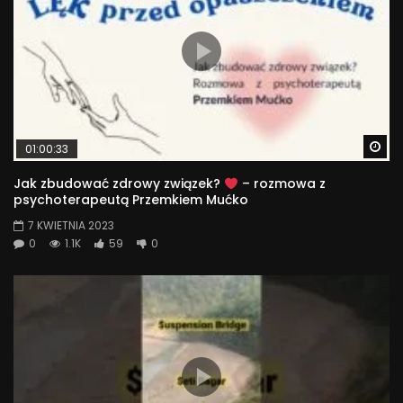
Wa
01:00:33
Jak zbudować zdrowy związek?
– rozmowa z
psychoterapeutą Przemkiem Mućko
7 KWIETNIA 2023
0
1.1K
59
0