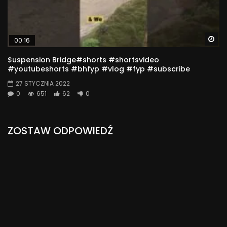
Wa
00:16
$uspension Bridge#shorts #shortsvideo
#youtubeshorts #bhfyp #vlog #fyp #subscribe
27 STYCZNIA 2022
0
651
62
0
ZOSTAW ODPOWIEDŹ