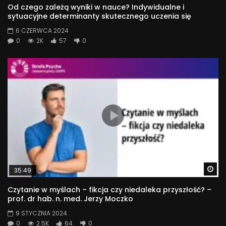
Od czego zależą wyniki w nauce? Indywidualne i
sytuacyjne determinanty skutecznego uczenia się
6 CZERWCA 2024
0
2K
57
0
Wa
35:49
Czytanie w myślach – fikcja czy niedaleka przyszłość? –
prof. dr hab. n. med. Jerzy Moczko
9 STYCZNIA 2024
0
2.5K
64
0