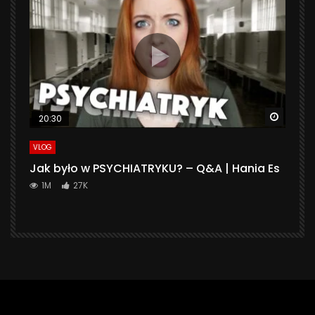
Watch 
20:30
VLOG
Jak było w PSYCHIATRYKU? – Q&A | Hania Es
1M
27K