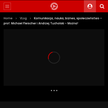
Home
VLog
Komunikacja, nauka, biznes, społeczeństwo –
prof. Michael Fleischer i Andrzej Tucholski – Można!
6 821 Views
127
5
Auto Next
0 Comments