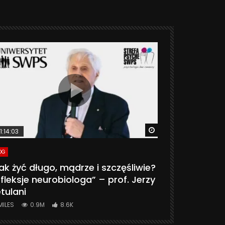
ter
Watch Later
1:14:03
06:20
OG
VLOG
ak żyć długo, mądrze i szczęśliwie?
CZY MASZ 
fleksje neurobiologa” – prof. Jerzy
774K
31.
tulani
MILES
0.9M
8.6K