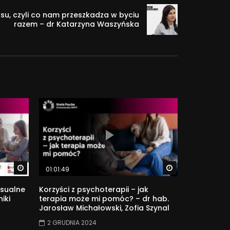
eksu, czyli co nam przeszkadza w byciu
razem – dr Katarzyna Waszyńska
Watch Later
Watch Later
01:01:49
sualne
Korzyści z psychoterapii – jak
iki
terapia może mi pomóc? – dr hab.
Jarosław Michałowski, Zofia Szynal
2 GRUDNIA 2024