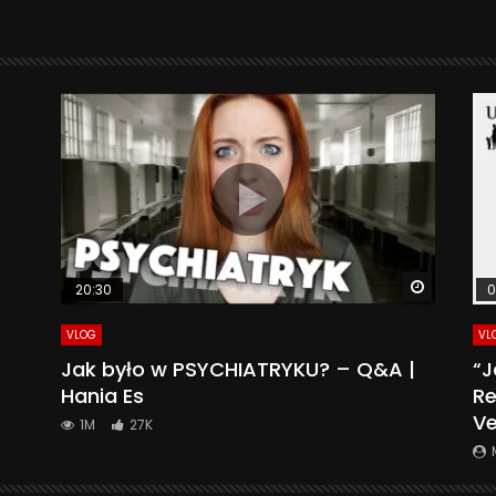
Watch La
20:30
0
VLOG
VL
Jak było w PSYCHIATRYKU? – Q&A |
“J
Hania Es
Re
Ve
1M
27K