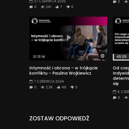
27 CZERWCA 2025
0
0
241
7
0
Watch Later
01:13:14
45:05
Intymność i obrona – w trójkącie
Od czeg
konfliktu – Paulina Wojkiewicz
Indywid
determ
7 CZERWCA 2024
się
0
2.3K
49
0
6 CZE
0
ZOSTAW ODPOWIEDŹ