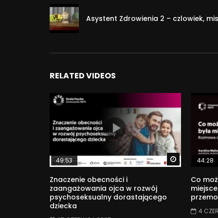
Asystent Zdrowienia 2 – czlowiek, mi
RELATED VIDEOS
Watch Later
49:53
44:28
Znaczenie obecności i
Co może
zaangażowania ojca w rozwój
miejsc
psychoseksualny dorastającego
przemoc
dziecka
4 CZE