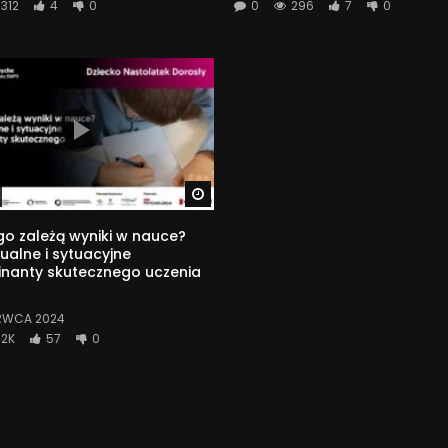
312
4
0
0
296
7
0
Watch Later
o zależą wyniki w nauce?
ualne i sytuacyjne
inanty skutecznego uczenia
RWCA 2024
2K
57
0