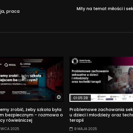
Mity na temat miłości i s
sja, praca
Watch Later
01:05:28
my zrobić, żeby szkoła była
Problemowe zachowania sek
em bezpiecznym – rozmowa o
u dzieci i młodzieży oraz techn
y rówieśniczej
terapii
RWCA 2025
9 MAJA 2025