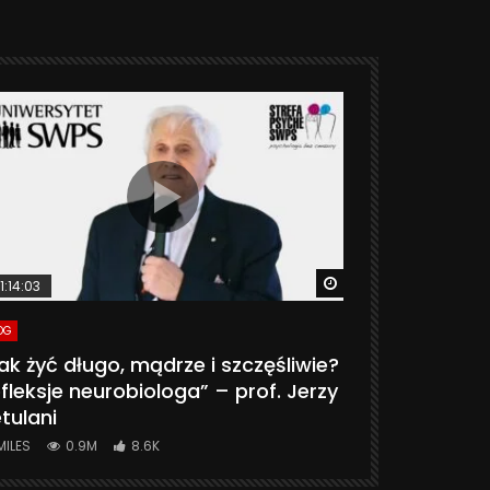
ter
Watch Later
1:14:03
06:20
OG
VLOG
ak żyć długo, mądrze i szczęśliwie?
CZY MASZ 
fleksje neurobiologa” – prof. Jerzy
774K
31.
tulani
MILES
0.9M
8.6K