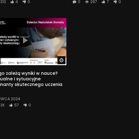
313
4
0
0
297
7
0
Watch Later
o zależą wyniki w nauce?
ualne i sytuacyjne
inanty skutecznego uczenia
RWCA 2024
2K
57
0