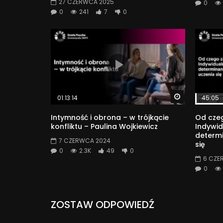
27 CZERWCA 2025
0
0
241
7
0
Watch Later
01:13:14
45:05
Intymność i obrona – w trójkącie
Od czeg
konfliktu – Paulina Wojkiewicz
Indywid
determ
7 CZERWCA 2024
się
0
2.3K
49
0
6 CZE
0
ZOSTAW ODPOWIEDŹ