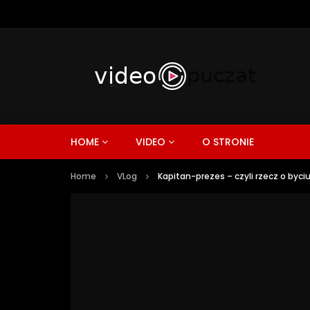
HOME
VIDEO
O STRONIE
Home
VLog
Kapitan-prezes – czyli rzecz o byci