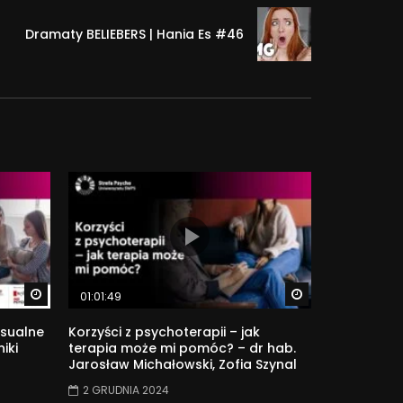
odzi. Współpracował m.in. z zespołem –
, młodzieżową reprezentacją Polski kobiet i
Dramaty BELIEBERS | Hania Es #46
psychologicznej na najwyższym merytorycznym
nego, jak i zawodowego. Chcemy ukazywać
pomocowym, terapeutycznym), ale również w
Watch Later
Watch Later
01:01:49
sualne
Korzyści z psychoterapii – jak
iki
terapia może mi pomóc? – dr hab.
Jarosław Michałowski, Zofia Szynal
2 GRUDNIA 2024