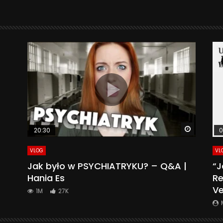
Watch La
20:30
0
VLOG
VL
Jak było w PSYCHIATRYKU? – Q&A |
“J
Hania Es
Re
Ve
1M
27K