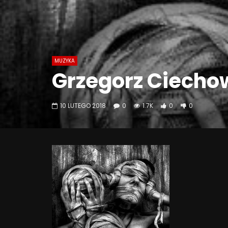
MUZYKA
Grzegorz Ciechow
10 LUTEGO 2018
0
1.7K
0
0