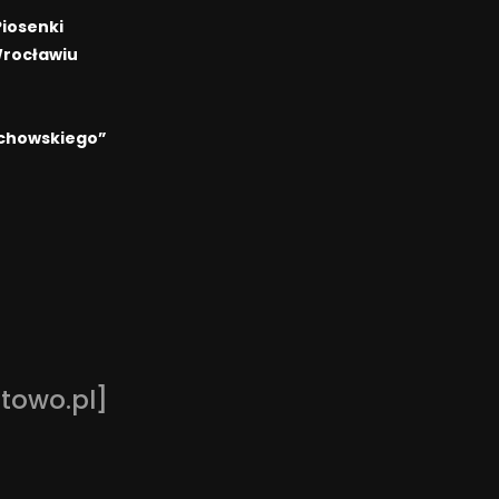
Piosenki
Wrocławiu
echowskiego”
stowo.pl]