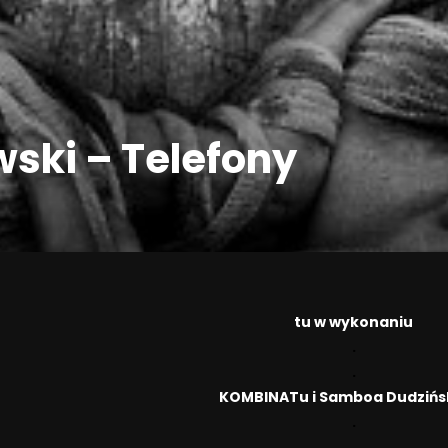
ski – Telefony
tu w wykonaniu
.
.
KOMBINATu i Samboa Dudzińs
.
.