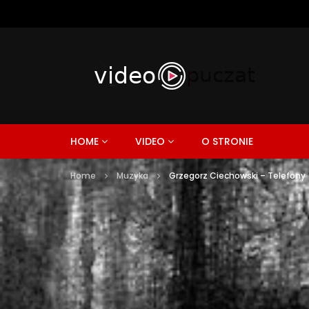
HOME
VIDEO
O STRONIE
Home
Muzyka
Grzegorz Ciechowski – Telefony