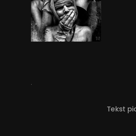
.
Tekst pi