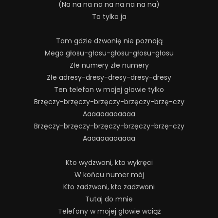
(Na na na na na na na na na)
To tylko ja
Tam gdzie dzwonię nie poznają
Mego głosu-głosu-głosu-głosu-głosu
Złe numery złe numery
Złe adresy-dresy-dresy-dresy-dresy
Ten telefon w mojej głowie tylko
Brzęczy-brzęczy-brzęczy-brzęczy-brzę-czy
Aaaaaaaaaaaa
Brzęczy-brzęczy-brzęczy-brzęczy-brzę-czy
Aaaaaaaaaaaa
Kto wydzwoni, kto wykręci
W końcu numer mój
Kto zadzwoni, kto zadzwoni
Tutaj do mnie
Telefony w mojej głowie wciąż