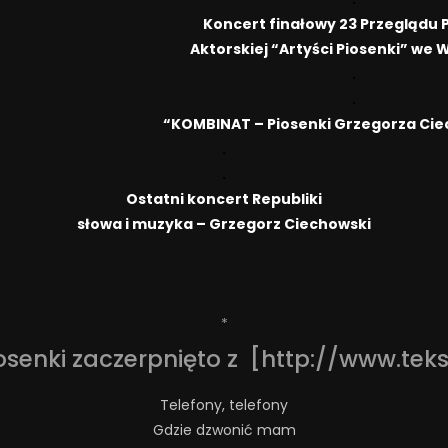
Koncert finałowy 23 Przeglądu 
Aktorskiej “Artyści Piosenki” we 
.
.
“KOMBINAT – Piosenki Grzegorza Ci
.
.
Ostatni koncert Republiki
słowa i muzyka – Grzegorz Ciechowski
*
osenki zaczerpnięto z [http://www.tek
Telefony, telefony
Gdzie dzwonić mam