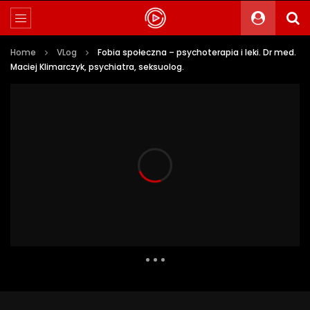
Home
VLog
Fobia społeczna – psychoterapia i leki. Dr med.
Maciej Klimarczyk, psychiatra, seksuolog.
75 484 Views
3 196
33
Auto Next
0 Comments