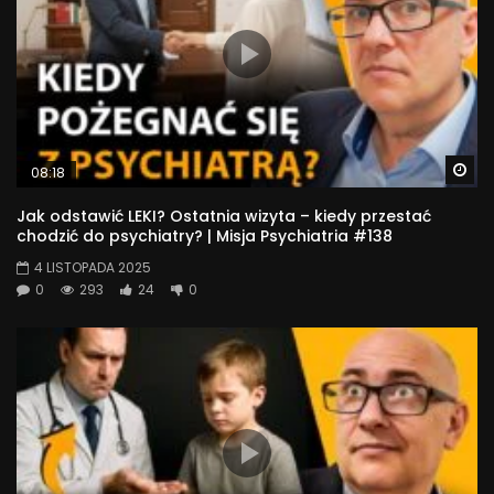
Wa
08:18
Jak odstawić LEKI? Ostatnia wizyta – kiedy przestać
chodzić do psychiatry? | Misja Psychiatria #138
4 LISTOPADA 2025
0
293
24
0