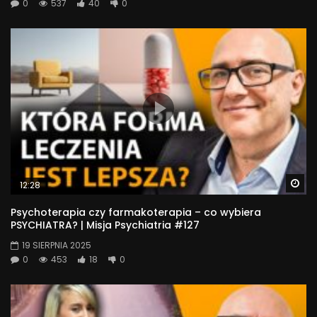
0
537
40
0
Wa
12:28
Psychoterapia czy farmakoterapia – co wybiera
PSYCHIATRA? | Misja Psychiatria #127
19 SIERPNIA 2025
0
453
18
0