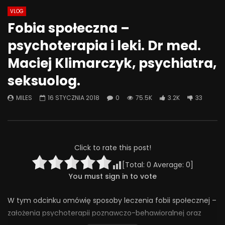
VLOG
Watch Later
08:18
07:49
Fobia społeczna –
Jak odstawić LEKI? Ostatnia wizyta
Jak psychiatrzy i ter
psychoterapia i leki. Dr med.
– kiedy przestać chodzić do
SZKODZĄ pacjentom? 
psychiatry? | Misja Psychiatria
Psychiatria #133
Maciej Klimarczyk, psychiatra,
#138
30 WRZEŚNIA 2025
seksuolog.
4 LISTOPADA 2025
0
413
20
0
293
24
0
MILES
16 STYCZNIA 2018
0
75.5K
3.2K
33
Click to rate this post!
[Total:
0
Average:
0
]
You must sign in to vote
W tym odcinku omówię sposoby leczenia fobii społecznej –
założenia psychoterapii poznawczo-behawioralnej oraz