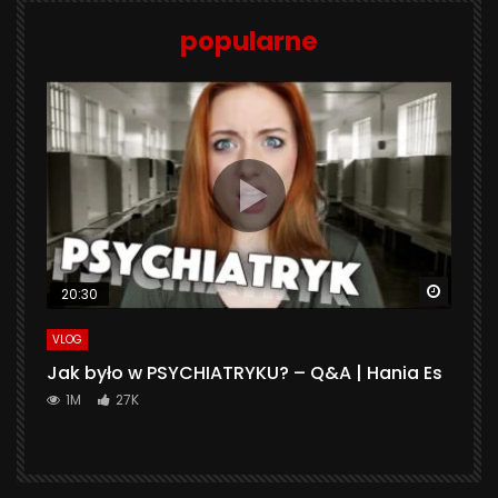
popularne
Watch 
20:30
VLOG
Jak było w PSYCHIATRYKU? – Q&A | Hania Es
1M
27K