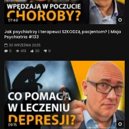
Wa
07:49
Jak psychiatrzy i terapeuci SZKODZĄ pacjentom? | Misja
Psychiatria #133
30 WRZEŚNIA 2025
0
413
20
0
Wa
09:15