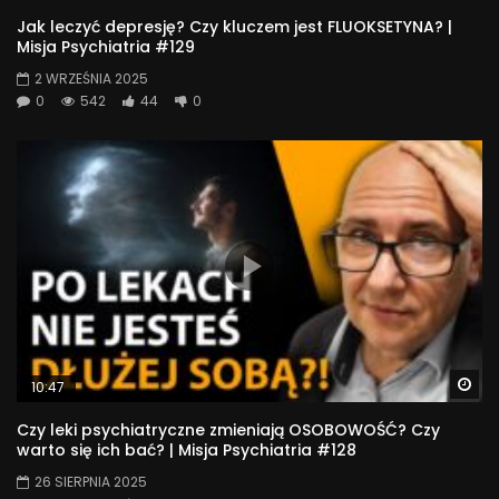
Jak leczyć depresję? Czy kluczem jest FLUOKSETYNA? |
Misja Psychiatria #129
2 WRZEŚNIA 2025
0
542
44
0
Wa
10:47
Czy leki psychiatryczne zmieniają OSOBOWOŚĆ? Czy
warto się ich bać? | Misja Psychiatria #128
26 SIERPNIA 2025