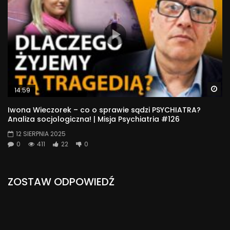
Wa
14:59
Iwona Wieczorek – co o sprawie sądzi PSYCHIATRA?
Analiza socjologiczna! | Misja Psychiatria #126
12 SIERPNIA 2025
0
411
22
0
ZOSTAW ODPOWIEDŹ