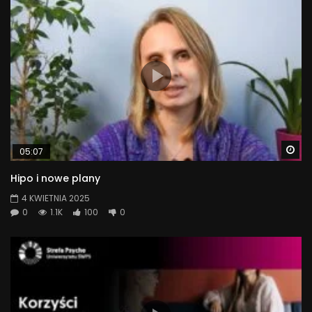
Wa
05:07
Hipo i nowe plany
4 KWIETNIA 2025
0
1.1K
100
0