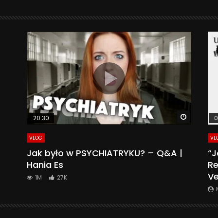
Watch La
20:30
0
VLOG
VL
Jak było w PSYCHIATRYKU? – Q&A |
“J
Hania Es
Re
Ve
1M
27K