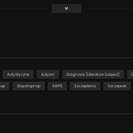
rapii.
Autystyczne
Autyzm
Diagnosis (Literature Subject)
nop
Stopstopnop
SWPS
Szczepienia
Szczepioki