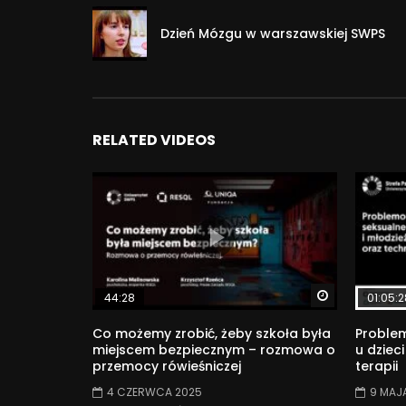
Dzień Mózgu w warszawskiej SWPS
RELATED VIDEOS
Watch Later
44:28
01:05:2
Co możemy zrobić, żeby szkoła była
Proble
miejscem bezpiecznym – rozmowa o
u dzieci
przemocy rówieśniczej
terapii
4 CZERWCA 2025
9 MAJ