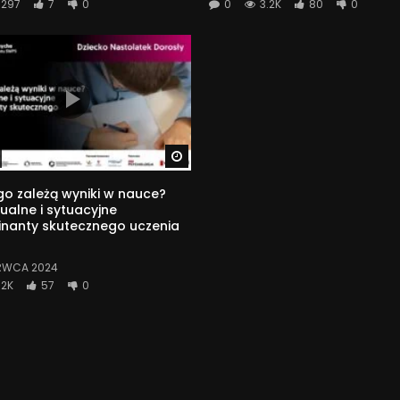
297
7
0
0
3.2K
80
0
Watch Later
o zależą wyniki w nauce?
ualne i sytuacyjne
inanty skutecznego uczenia
RWCA 2024
2K
57
0