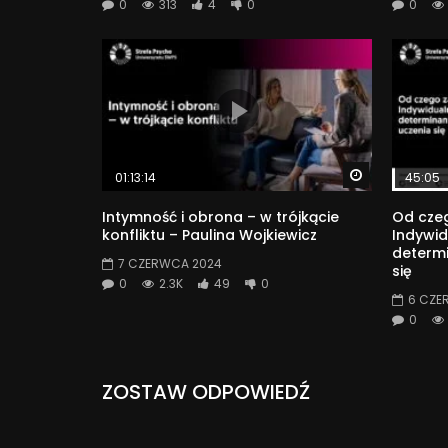
0
313
4
0
0
Watch Later
01:13:14
45:05
Intymność i obrona – w trójkącie
Od czeg
konfliktu – Paulina Wojkiewicz
Indywid
determ
7 CZERWCA 2024
się
0
2.3K
49
0
6 CZE
0
ZOSTAW ODPOWIEDŹ