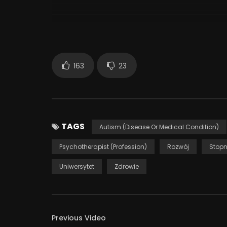
dialogu na temat zdrowia psychicznego i psychote
21 873
163
23
TAGS
Autism (Disease Or Medical Condition)
Psychotherapist (Profession)
Rozwój
Stop
Uniwersytet
Zdrowie
Previous Video