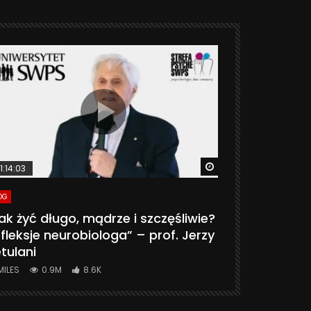
ter
Watch Later
1:14:03
06:20
OG
VLOG
ak żyć długo, mądrze i szczęśliwie?
CZY MASZ 
fleksje neurobiologa” – prof. Jerzy
774K
31.
tulani
MILES
0.9M
8.6K