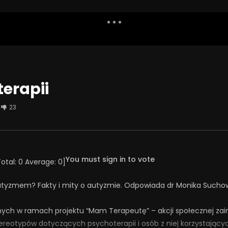
Dislike
Watch Later
Share
Report
Repea
Watch Later
01:01:49
erapii
owe zachowania
Korzyści z psychoterapii – jak
 u dzieci i młodzieży oraz
terapia może mi pomóc? – dr ha
23
erapii
Jarosław Michałowski, Zofia Szyn
2025
2 GRUDNIA 2024
97
7
0
0
3.2K
80
0
You must sign in to vote
Total:
0
Average:
0
]
autyzmem? Fakty i mity o autyzmie. Odpowiada dr Monika Sucho
nych w ramach projektu “Mam Terapeutę” – akcji społecznej zai
ereotypów dotyczących psychoterapii i osób z niej korzystającyc