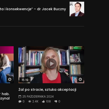
ota i konsekwencje” – dr Jacek Buczny
Watch Later
Watch Later
15:19
Żal po stracie, sztuka akceptacji
 hab.
25 PAŹDZIERNIKA 2024
Szynal
0
2.4K
108
0