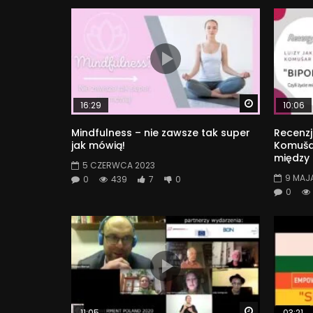
Watch Later
16:29
10:06
Mindfulness – nie zawsze tak super
Recenzj
jak mówią!
Komušar
między
5 CZERWCA 2023
9 MAJ
0
439
7
0
0
Watch Later
11:05
03:21