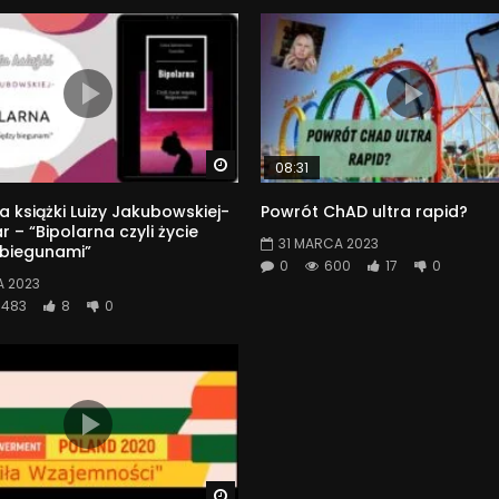
Watch Later
08:31
a książki Luizy Jakubowskiej-
Powrót ChAD ultra rapid?
 – “Bipolarna czyli życie
31 MARCA 2023
 biegunami”
0
600
17
0
A 2023
483
8
0
Watch Later