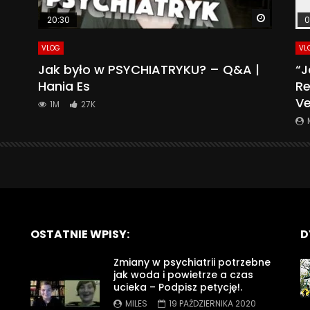
Watch La
20:30
0
VLOG
VL
Jak było w PSYCHIATRYKU? – Q&A |
“J
Hania Es
Re
Ve
1M
27K
OSTATNIE WPISY:
D
Zmiany w psychiatrii potrzebne
jak woda i powietrze a czas
ucieka – Podpisz petycję!.
MILES
19 PAŹDZIERNIKA 2020