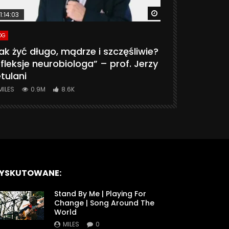
ter
Watch Later
1:14:03
06:20
OG
VLOG
ak żyć długo, mądrze i szczęśliwie?
CZY MASZ 
fleksje neurobiologa” – prof. Jerzy
774K
31.
tulani
MILES
0.9M
8.6K
YSKUTOWANE:
Stand By Me | Playing For
Change | Song Around The
World
MILES
0