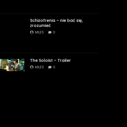
Schizofrenia – nie bać się,
zrozumieć
MILES
0
The Soloist – Trailer
MILES
0