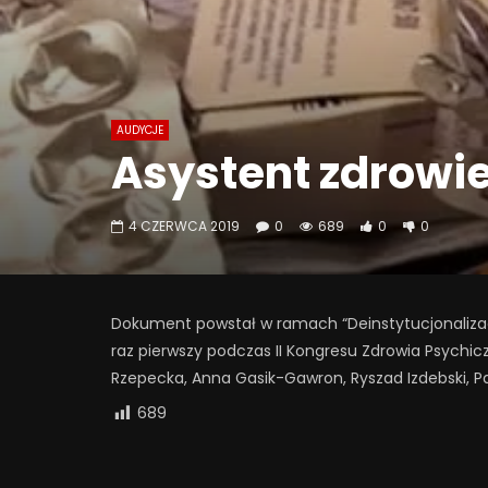
AUDYCJE
Asystent zdrowi
4 CZERWCA 2019
0
689
0
0
Dokument powstał w ramach “Deinstytucjonalizacj
raz pierwszy podczas II Kongresu Zdrowia Psychic
Rzepecka, Anna Gasik-Gawron, Ryszad Izdebski, Pa
689