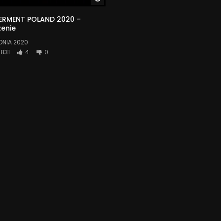
RMENT POLAND 2020 –
enie
DNIA 2020
831
4
0