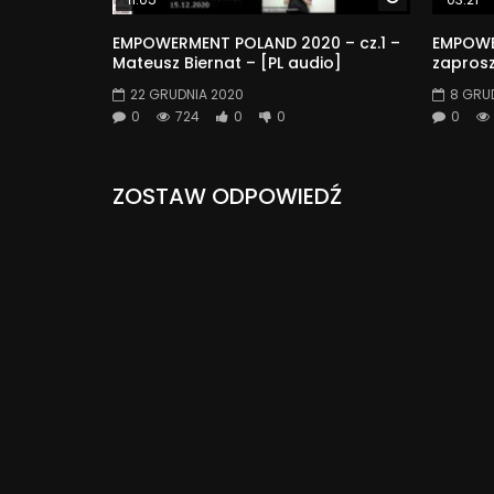
EMPOWERMENT POLAND 2020 – cz.1 –
EMPOWE
Mateusz Biernat – [PL audio]
zaprosz
22 GRUDNIA 2020
8 GRU
0
724
0
0
0
ZOSTAW ODPOWIEDŹ