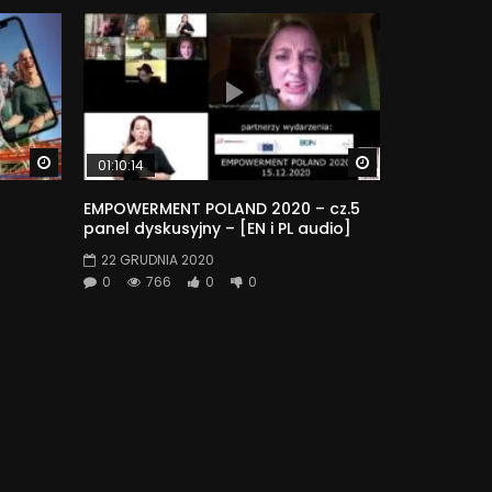
Watch Later
Watch Later
01:10:14
EMPOWERMENT POLAND 2020 – cz.5
panel dyskusyjny – [EN i PL audio]
22 GRUDNIA 2020
0
766
0
0