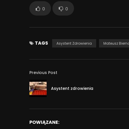
0
0
TAGS
Asystent Zdrowienia
Mateusz Biern
Previous Post
Asystent zdrowienia
POWIĄZANE: