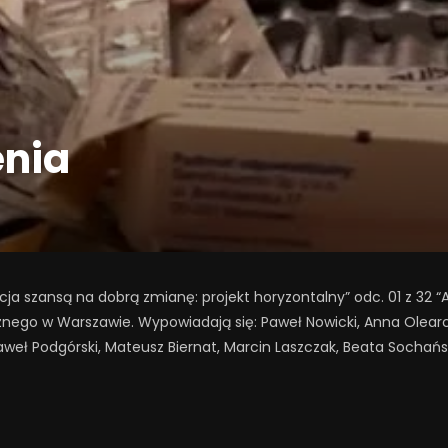
enia
a szansą na dobrą zmianę: projekt horyzontalny” odc. 01 z 32 “
znego w Warszawie. Wypowiadają się: Paweł Nowicki, Anna Olearcz
weł Podgórski, Mateusz Biernat, Marcin Laszczak, Beata Sochańs