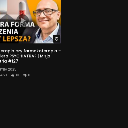
Watch Later
erapia czy farmakoterapia –
era PSYCHIATRA? | Misja
tria #127
RPNIA 2025
453
18
0