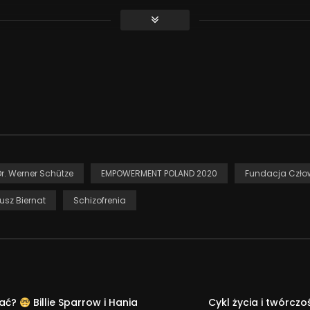
azem na bezpłatnym seminarium online.
rzez Human Foundation, Mental Health Europe i Biuro ds. Osób
oland-2020/
u
Dr. Werner Schütze
EMPOWERMENT POLAND 2020
Fundacja Czło
usz Biernat
Schizofrenia
wać?
Billie Sparrow i Hania
Cykl życia i twórcz