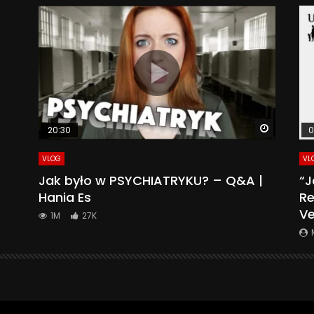
Watch La
20:30
0
VLOG
VL
Jak było w PSYCHIATRYKU? – Q&A |
“J
Hania Es
Re
Ve
1M
27K