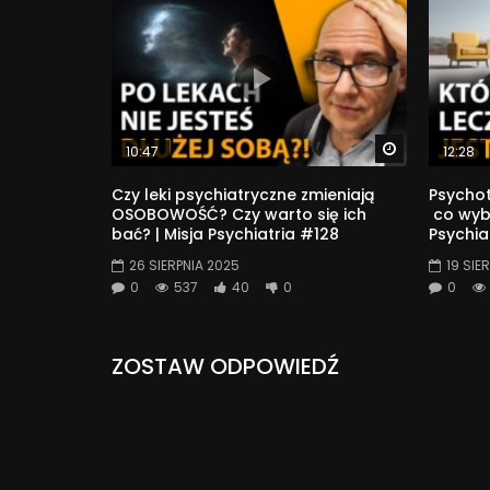
Watch Later
10:47
12:28
Czy leki psychiatryczne zmieniają
Psychot
OSOBOWOŚĆ? Czy warto się ich
co wybi
bać? | Misja Psychiatria #128
Psychia
26 SIERPNIA 2025
19 SIE
0
537
40
0
0
ZOSTAW ODPOWIEDŹ