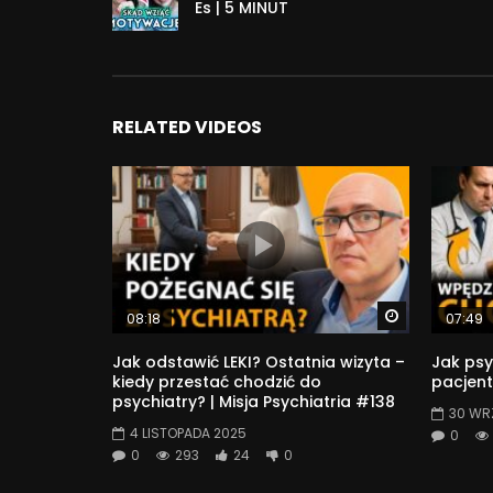
Es | 5 MINUT
RELATED VIDEOS
Watch Later
08:18
07:49
Jak odstawić LEKI? Ostatnia wizyta –
Jak psy
kiedy przestać chodzić do
pacjent
psychiatry? | Misja Psychiatria #138
30 WR
4 LISTOPADA 2025
0
0
293
24
0