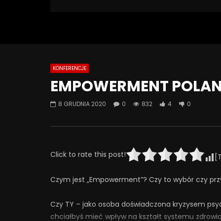
832 Views
Turn Off Light
Like
4
0
KONFERENCJE
Watch Later
08:18
07:49
EMPOWERMENT POLAND 
Jak odstawić LEKI? Ostatnia wizyta
Jak psych
– kiedy przestać chodzić do
SZKODZĄ 
8 GRUDNIA 2020
0
832
4
0
psychiatry? | Misja Psychiatria
Psychiatr
#138
30 WRZE
4 LISTOPADA 2025
0
41
0
293
24
0
Click to rate this post!
[
Czym jest „Empowerment”? Czy to wybór czy przy
Czy TY – jako osoba doświadczona kryzysem psych
chciałbyś mieć wpływ na kształt systemu zdrowi