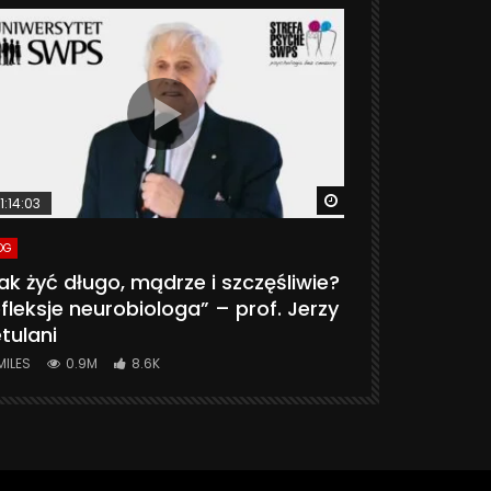
ter
Watch Later
1:14:03
06:20
OG
VLOG
ak żyć długo, mądrze i szczęśliwie?
CZY MASZ 
fleksje neurobiologa” – prof. Jerzy
774K
31.
tulani
MILES
0.9M
8.6K