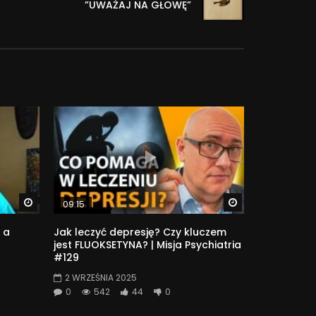
”UWAŻAJ NA GŁOWĘ”
Watch Later
Watch Later
09:15
 a
Jak leczyć depresję? Czy kluczem
jest FLUOKSETYNA? | Misja Psychiatria
#129
2 WRZEŚNIA 2025
0
542
44
0