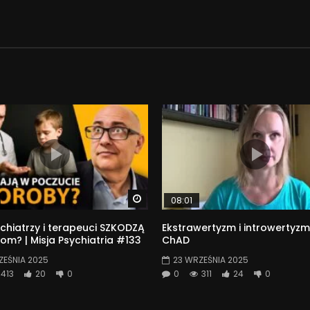
Watch Later
08:01
chiatrzy i terapeuci SZKODZĄ
Ekstrawertyzm i introwertyzm
om? | Misja Psychiatria #133
ChAD
ZEŚNIA 2025
23 WRZEŚNIA 2025
413
20
0
0
311
24
0