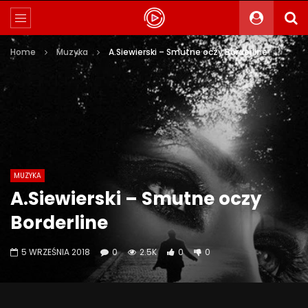
Home
Muzyka
A.Siewierski – Smutne oczy Borderline
MUZYKA
A.Siewierski – Smutne oczy
Borderline
5 WRZEŚNIA 2018
0
2.5K
0
0