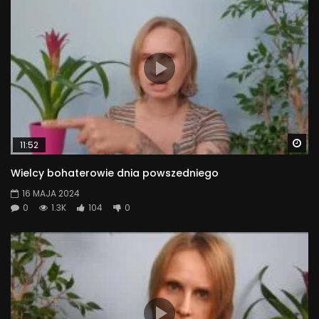
Wa
11:52
Wielcy bohaterowie dnia powszedniego
16 MAJA 2024
0
1.3K
104
0