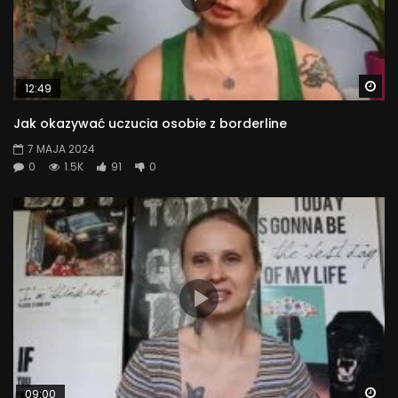
Wa
12:49
Jak okazywać uczucia osobie z borderline
7 MAJA 2024
0
1.5K
91
0
Wa
09:00