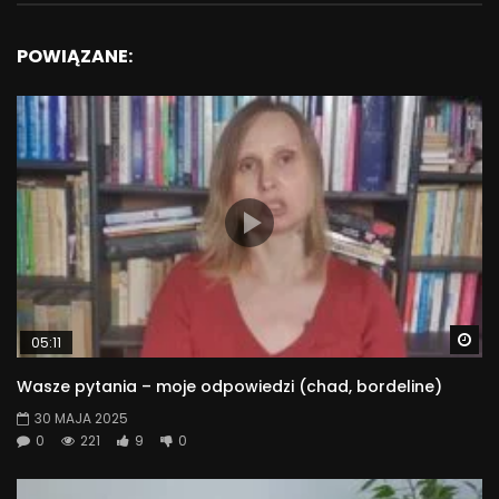
POWIĄZANE:
Wa
05:11
Wasze pytania – moje odpowiedzi (chad, bordeline)
30 MAJA 2025
0
221
9
0