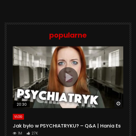
popularne
Watch 
20:30
VLOG
Jak było w PSYCHIATRYKU? – Q&A | Hania Es
1M
27K