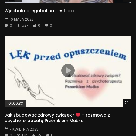
Wjechała pregabalina i jest jazz
16 MAJA 2023
0
527
6
0
Wa
01:00:33
Jak zbudować zdrowy związek?
– rozmowa z
psychoterapeutą Przemkiem Mućko
7 KWIETNIA 2023
0
1.1K
59
0