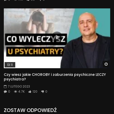
Wa
13:11
Czy wiesz jakie CHOROBY i zaburzenia psychiczne LECZY
psychiatra?
7 LUTEGO 2023
0
4.7K
120
0
ZOSTAW ODPOWIEDŹ