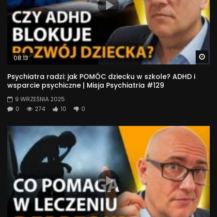
Wa
08:13
Psychiatra radzi: jak POMÓC dziecku w szkole? ADHD i
wsparcie psychiczne | Misja Psychiatria #129
9 WRZEŚNIA 2025
0
274
10
0