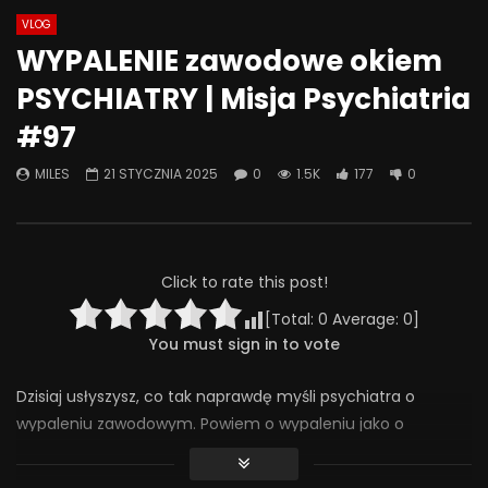
VLOG
Watch Later
08:18
07:49
WYPALENIE zawodowe okiem
Jak odstawić LEKI? Ostatnia wizyta
Jak psychiatrzy i ter
PSYCHIATRY | Misja Psychiatria
– kiedy przestać chodzić do
SZKODZĄ pacjentom? 
psychiatry? | Misja Psychiatria
Psychiatria #133
#97
#138
30 WRZEŚNIA 2025
4 LISTOPADA 2025
0
413
20
MILES
21 STYCZNIA 2025
0
1.5K
177
0
0
293
24
0
Click to rate this post!
[Total:
0
Average:
0
]
You must sign in to vote
Dzisiaj usłyszysz, co tak naprawdę myśli psychiatra o
wypaleniu zawodowym. Powiem o wypaleniu jako o
jednostce chorobowej; o objawach wskazujących na
wypalenie, poczuciu, że jesteśmy tam, gdzie nie