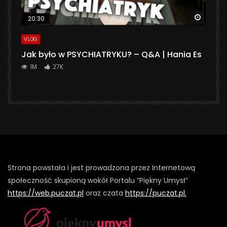
Watch 
20:30
VLOG
Jak było w PSYCHIATRYKU? – Q&A | Hania Es
1M
27K
Strona powstała i jest prowadzona przez Internetową
społeczność skupioną wokół Portalu “Piękny Umysł”
https://web.puczat.pl
oraz czata
https://puczat.pl.