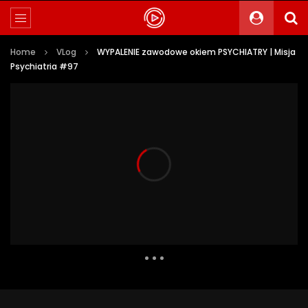
Home
VLog
WYPALENIE zawodowe okiem PSYCHIATRY | Misja
Psychiatria #97
1 521 Views
177
0
Auto Next
0 Comments