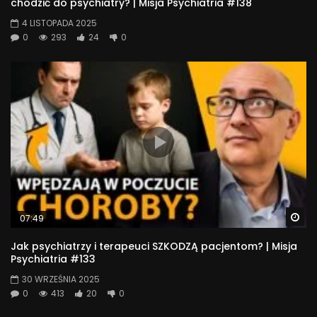
chodzić do psychiatry? | Misja Psychiatria #138
4 LISTOPADA 2025
0
293
24
0
Wa
07:49
Jak psychiatrzy i terapeuci SZKODZĄ pacjentom? | Misja
Psychiatria #133
30 WRZEŚNIA 2025
0
413
20
0