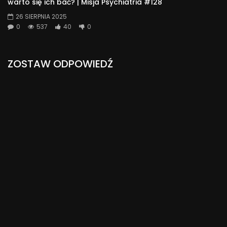
warto się ich bać? | Misja Psychiatria #128
26 SIERPNIA 2025
0
537
40
0
ZOSTAW ODPOWIEDŹ