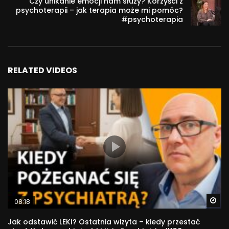
Czy unikanie emocji nam służy? Korzyści z
psychoterapii – jak terapia może mi pomóc?
#psychoterapia
RELATED VIDEOS
Wa
08:18
Jak odstawić LEKI? Ostatnia wizyta – kiedy przestać