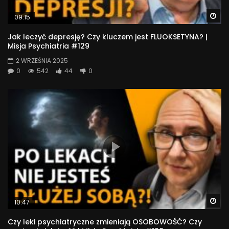
Wa
09:15
Jak leczyć depresję? Czy kluczem jest FLUOKSETYNA? |
Misja Psychiatria #129
2 WRZEŚNIA 2025
0
542
44
0
Wa
10:47
Czy leki psychiatryczne zmieniają OSOBOWOŚĆ? Czy