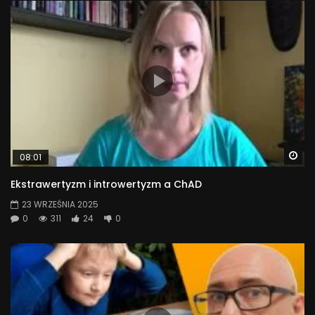
Wa
08:01
Ekstrawertyzm i introwertyzm a ChAD
23 WRZEŚNIA 2025
0
311
24
0