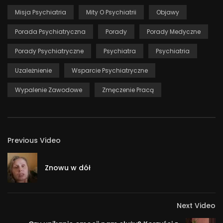
08:52 – Leki
Misja Psychiatria
Mity O Psychiatrii
Objawy
Porada Psychiatryczna
Porady
Porady Medyczne
#misjapsychiatria #wypaleniezawodowe #burnout
1 521
Porady Psychiatryczne
Psychiatra
Psychiatria
Uzależnienie
Wsparcie Psychiatryczne
Wypalenie Zawodowe
Zmęczenie Pracą
Previous Video
Znowu w dół
Next Video