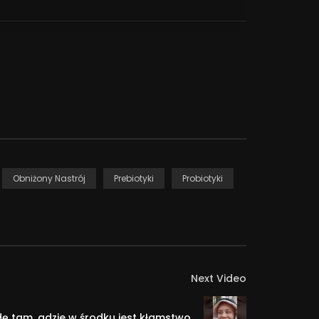
jcie się z lekarzem lub farmaceutą.
letter:
 którym w pigułce podaję Wam najważniejsze i
 formie
Obniżony Nastrój
Prebiotyki
Probiotyki
iałają emocje i jak sobie z nimi radzić.
Next Video
ę tam, gdzie w środku jest kłamstwo.