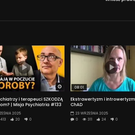
Watch Later
08:01
chiatrzy i terapeuci SZKODZĄ
Ekstrawertyzm i introwertyzm
om? | Misja Psychiatria #133
ChAD
ZEŚNIA 2025
23 WRZEŚNIA 2025
413
20
0
0
311
24
0