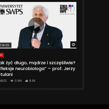
ter
Watch Later
1:14:03
06:20
OG
VLOG
ak żyć długo, mądrze i szczęśliwie?
CZY MASZ 
fleksje neurobiologa” – prof. Jerzy
774K
31.
tulani
MILES
0.9M
8.6K