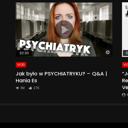
Watch La
20:30
0
VLOG
VL
Jak było w PSYCHIATRYKU? – Q&A |
“J
Hania Es
Re
Ve
1M
27K