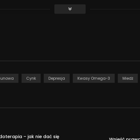
wej diety ani lekarstw. Przed zastosowaniem najlepiej skonsultu
maila z ciekawostkami i poradami, zapisz się na bezpłatny news
 kompleksowego kursu o chorobie afektywnej dwubiegunowej, w
D musicie wiedzieć koniecznie. Wszystko to w bardzo przystępnej
gunowa
Cynk
Depresja
Kwasy Omega-3
Miedż
em o regulacji emocji, w którym pomagam Wam zrozumieć, jak dz
adowcowi i rodzinie:
oterapia – jak nie dać się
Wnieść prawd