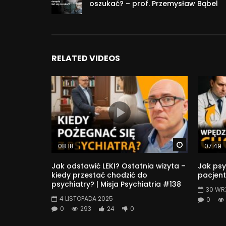
oszukać? – prof. Przemysław Bąbel
RELATED VIDEOS
Watch Later
08:18
07:49
Jak odstawić LEKI? Ostatnia wizyta –
Jak psy
kiedy przestać chodzić do
pacjent
psychiatry? | Misja Psychiatria #138
30 WR
4 LISTOPADA 2025
0
0
293
24
0