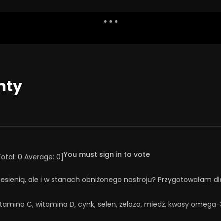
Dislike
Watch Later
Share
Report
Repea
Watch Later
08:01
nty
iatrzy i terapeuci
Ekstrawertyzm i introwertyzm a
pacjentom? | Misja
ChAD
ia #133
23 WRZEŚNIA 2025
ŚNIA 2025
0
311
24
0
3
20
0
You must sign in to vote
Total:
0
Average:
0
]
 jesienią, ale i w stanach obniżonego nastroju? Przygotowałam d
tamina C, witamina D, cynk, selen, żelazo, miedź, kwasy omega-3 