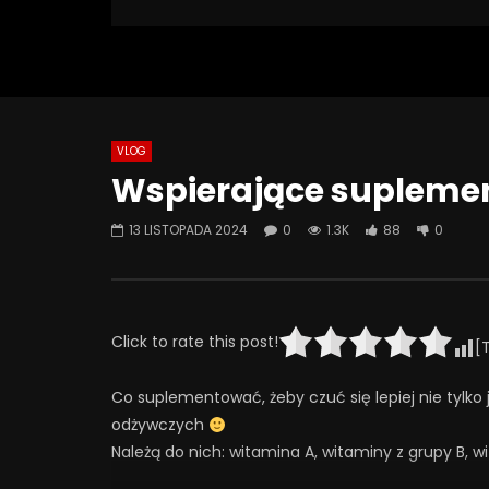
1 299 Views
Turn Off Light
Like
88
0
VLOG
Watch Later
08:18
07:49
Wspierające supleme
Jak odstawić LEKI? Ostatnia wizyta
Jak psych
– kiedy przestać chodzić do
SZKODZĄ 
13 LISTOPADA 2024
0
1.3K
88
0
psychiatry? | Misja Psychiatria
Psychiatr
#138
30 WRZE
4 LISTOPADA 2025
0
41
0
293
24
0
Click to rate this post!
[
Co suplementować, żeby czuć się lepiej nie tylko
odżywczych
Należą do nich: witamina A, witaminy z grupy B, wi