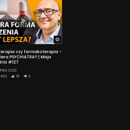
Watch Later
erapia czy farmakoterapia –
era PSYCHIATRA? | Misja
tria #127
RPNIA 2025
453
18
0