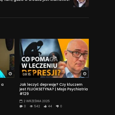
Watch Later
Watch Later
09:15
 a
Jak leczyć depresję? Czy kluczem
jest FLUOKSETYNA? | Misja Psychiatria
#129
2 WRZEŚNIA 2025
0
542
44
0