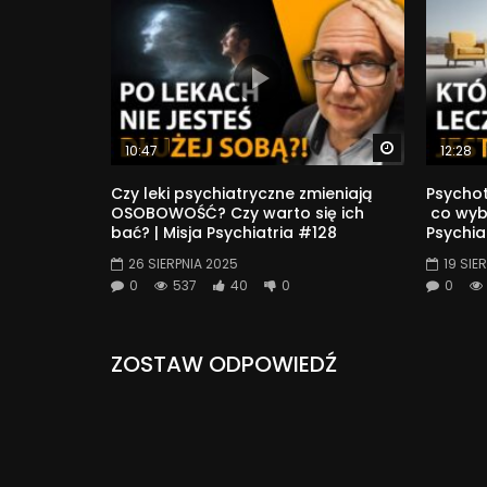
Watch Later
10:47
12:28
Czy leki psychiatryczne zmieniają
Psychot
OSOBOWOŚĆ? Czy warto się ich
co wybi
bać? | Misja Psychiatria #128
Psychia
26 SIERPNIA 2025
19 SIE
0
537
40
0
0
ZOSTAW ODPOWIEDŹ