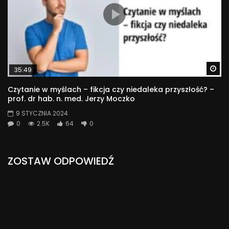
Wa
35:49
Czytanie w myślach – fikcja czy niedaleka przyszłość? –
prof. dr hab. n. med. Jerzy Moczko
9 STYCZNIA 2024
0
2.5K
64
0
ZOSTAW ODPOWIEDŹ