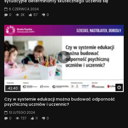
sytuacyjne determinanty skutecznego uczenia się
6 CZERWCA 2024
0
2K
57
0
Wa
42:40
Czy w systemie edukacji można budować odporność
psychiczną uczniów i uczennic?
13 LUTEGO 2024
0
737
11
0