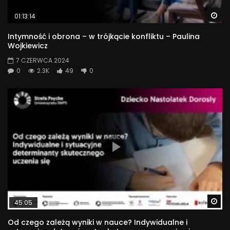
Wa
01:13:14
Intymność i obrona – w trójkącie konfliktu – Paulina
Wojkiewicz
7 CZERWCA 2024
0
2.3K
49
0
Wa
45:05
Od czego zależą wyniki w nauce? Indywidualne i