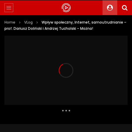
Home
VLog
Wpływ społeczny, Internet, samoutrudnianie –
prof. Dariusz Doliński i Andrzej Tucholski – Można!
15 022 Views
249
10
Auto Next
0 Comments