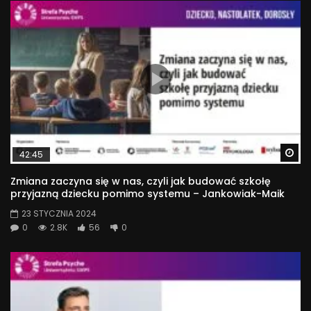
Wa
42:45
Zmiana zaczyna się w nas, czyli jak budować szkołę
przyjazną dziecku pomimo systemu – Jankowiak-Maik
23 STYCZNIA 2024
0
2.8K
56
0