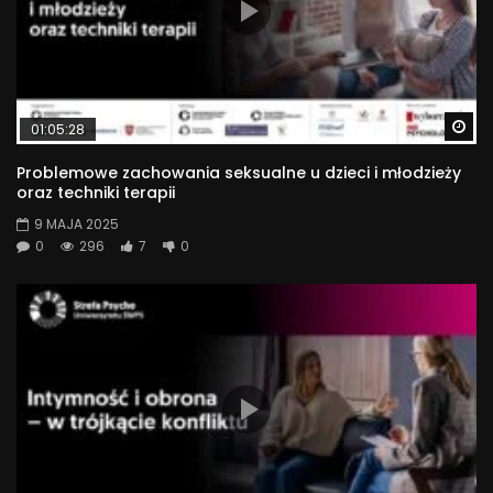
Wa
01:05:28
Problemowe zachowania seksualne u dzieci i młodzieży
oraz techniki terapii
9 MAJA 2025
0
296
7
0