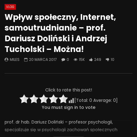
VLOG
Watch Later
01:05:28
01:13:14
Wpływ społeczny, Internet,
Problemowe zachowania
Intymność i obrona – 
samoutrudnianie – prof.
seksualne u dzieci i młodzieży oraz
konfliktu – Paulina W
techniki terapii
Dariusz Doliński i Andrzej
7 CZERWCA 2024
9 MAJA 2025
0
2.3K
49
Tucholski – Można!
0
296
7
0
MILES
20 MARCA 2017
0
15K
249
10
Click to rate this post!
[Total:
0
Average:
0
]
You must sign in to vote
prof. dr hab. Dariusz Doliński – profesor psychologii,
specjalizuje się w psychologii zachowań społecznych