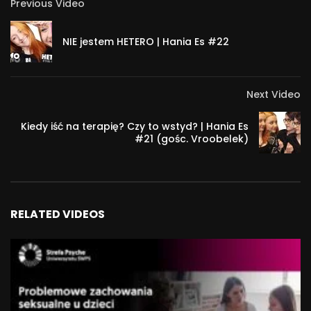
lubi widzieć zainteresowanie na twarzach studentów.
Previous Video
Można! to cykl rozmów z ludźmi, którzy swoim przykładem
NIE jestem HETERO | Hania Es #22
pokazują, jak wiele zależy od nas samych i udowadniają, że
naprawdę można. Gospodarzem programu jest Andrzej
Tucholski, autor bloga andrzejtucholski.pl, student
Next Video
psychologii biznesu na Uniwersytecie SWPS.
Kiedy iść na terapię? Czy to wstyd? | Hania Es
15 022
#21 (gośc. Vroobelek)
RELATED VIDEOS