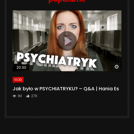
Watch 
20:30
VLOG
Jak było w PSYCHIATRYKU? – Q&A | Hania Es
1M
27K