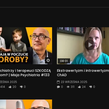
ite’a: patronite.pl/dwubiegunova
Watch Later
08:01
chiatrzy i terapeuci SZKODZĄ
Ekstrawertyzm i introwertyzm
om? | Misja Psychiatria #133
ChAD
ZEŚNIA 2025
23 WRZEŚNIA 2025
414
20
0
0
311
24
0