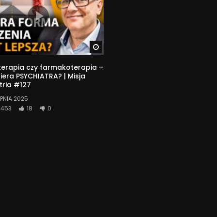
Watch Later
erapia czy farmakoterapia –
era PSYCHIATRA? | Misja
tria #127
RPNIA 2025
453
18
0