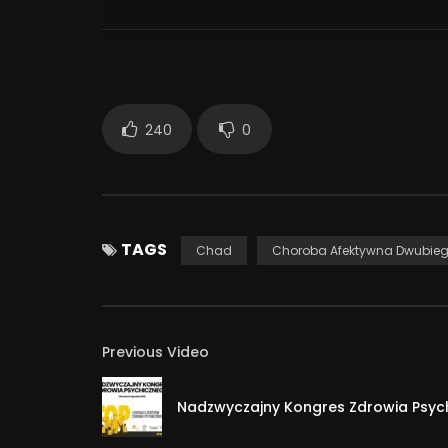
https://subscribepage.io/zapis-newsletter
——————————————–
Zapraszam Was serdecznie do obejrzenia mojego
240
0
najpotrzebniejsze informacje, czyli to, co o ChA
https://subscribepage.io/chad-cz1
Zapraszam Was też do zapoznania się z moim kurs
Uważam, że jest to kwestia przydatna każdemu ch
TAGS
Chad
Choroba Afektywna Dwubie
https://subscribepage.io/ogarnij-swoje-emocje
——————————
Szukasz informacji lub pomocy? Masz pytanie?
Previous Video
Zajrzyj tutaj:
www.dwubiegunova.pl
Nadzwyczajny Kongres Zdrowia Psyc
Teraz znajdziesz mnie też do mnie na Instagrami