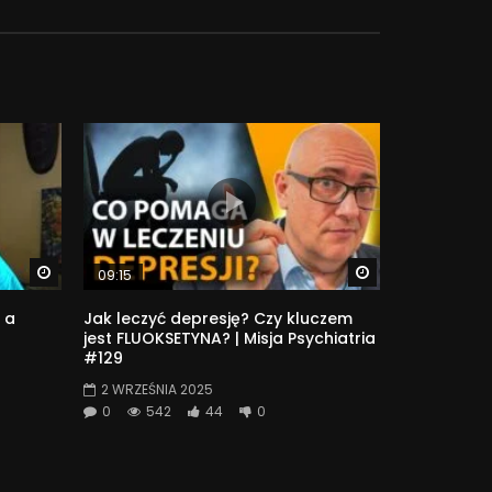
Watch Later
Watch Later
09:15
 a
Jak leczyć depresję? Czy kluczem
jest FLUOKSETYNA? | Misja Psychiatria
#129
2 WRZEŚNIA 2025
0
542
44
0