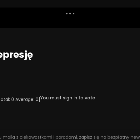
Dislike
Watch Later
Share
Report
Repea
Watch Later
08:01
epresję
iatrzy i terapeuci
Ekstrawertyzm i introwertyzm a
pacjentom? | Misja
ChAD
ia #133
23 WRZEŚNIA 2025
ŚNIA 2025
0
311
24
0
14
20
0
You must sign in to vote
Total:
0
Average:
0
]
maila z ciekawostkami i poradami, zapisz się na bezpłatny news