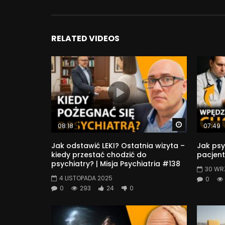
Jeśli chcesz mnie wesprzeć, zapraszam na Patron
Możesz też zaprosić mnie na wirtualną kawkę:
suppi.pl/dwubiegunova
RELATED VIDEOS
buycoffee.to/dwubiegunova
Będę bardzo wdzięczna.
6 125
Watch Later
08:18
07:49
Jak odstawić LEKI? Ostatnia wizyta –
Jak psy
kiedy przestać chodzić do
pacjent
psychiatry? | Misja Psychiatria #138
30 WR
4 LISTOPADA 2025
0
0
293
24
0