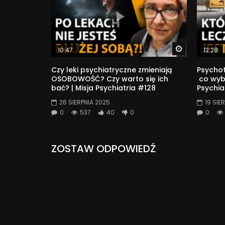
Watch Later
10:47
12:28
Czy leki psychiatryczne zmieniają
Psychot
OSOBOWOŚĆ? Czy warto się ich
co wybi
bać? | Misja Psychiatria #128
Psychia
26 SIERPNIA 2025
19 SIE
0
537
40
0
0
ZOSTAW ODPOWIEDŹ