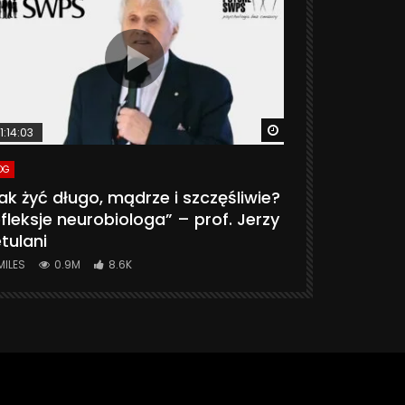
ter
Watch Later
1:14:03
06:20
OG
VLOG
ak żyć długo, mądrze i szczęśliwie?
CZY MASZ 
fleksje neurobiologa” – prof. Jerzy
774K
31.
tulani
MILES
0.9M
8.6K