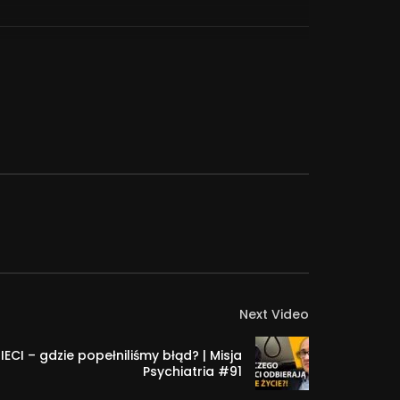
 którym w pigułce podaję Wam najważniejsze i
 formie
iałają emocje i jak sobie z nimi radzić.
Next Video
I – gdzie popełniliśmy błąd? | Misja
Psychiatria #91