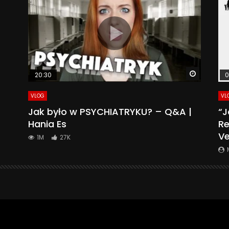
Watch La
20:30
0
VLOG
VL
Jak było w PSYCHIATRYKU? – Q&A |
“J
Hania Es
Re
Ve
1M
27K