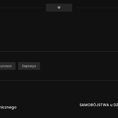
 kompleksowego kursu o chorobie afektywnej dwubiegunowej, w
D musicie wiedzieć koniecznie. Wszystko to w bardzo przystępnej
em o regulacji emocji, w którym pomagam Wam zrozumieć, jak dz
adowcowi i rodzinie:
gunowa
Depresja
SAMOBÓJSTWA u DZIEC
hicznego
e i Tik Toku: @Dwubiegunova