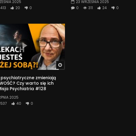
ZEŚNIA 2025
23 WRZEŚNIA 2025
413
20
0
0
311
24
0
Watch Later
i psychiatryczne zmieniają
OŚĆ? Czy warto się ich
Misja Psychiatria #128
RPNIA 2025
537
40
0