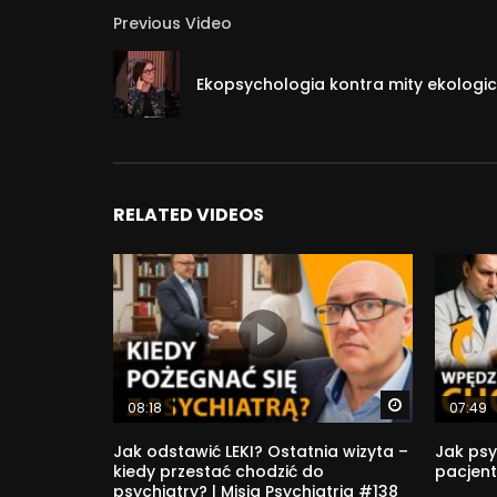
Previous Video
Ekopsychologia kontra mity ekologi
RELATED VIDEOS
Watch Later
08:18
07:49
Jak odstawić LEKI? Ostatnia wizyta –
Jak psy
kiedy przestać chodzić do
pacjent
psychiatry? | Misja Psychiatria #138