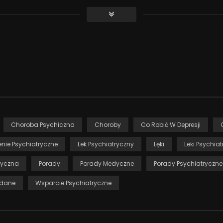
sję
Choroba Psychiczna
Choroby
Co Robić W Depresji
enie Psychiatryczne
Lek Psychiatryczny
Lęki
Leki Psychia
ryczna
Porady
Porady Medyczne
Porady Psychiatryczne
ądane
Wsparcie Psychiatryczne