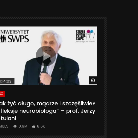
ter
Watch Later
1:14:03
06:20
OG
VLOG
ak żyć długo, mądrze i szczęśliwie?
CZY MASZ 
fleksje neurobiologa” – prof. Jerzy
774K
31.
tulani
MILES
0.9M
8.6K