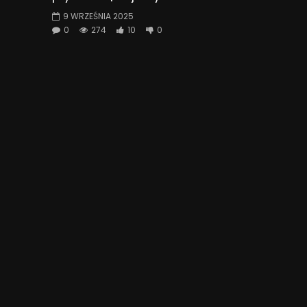
9 WRZEŚNIA 2025
0
274
10
0