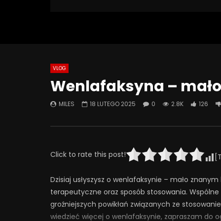
2 797 Views
Turn Off Light
Like
126
0
VLOG
Watch Later
08:18
07:49
Wenlafaksyna – mało z
Jak odstawić LEKI? Ostatnia wizyta
Jak psych
– kiedy przestać chodzić do
SZKODZĄ 
MILES
18 LUTEGO 2025
0
2.8K
126
psychiatry? | Misja Psychiatria
Psychiatr
#138
30 WRZE
4 LISTOPADA 2025
0
41
0
293
24
0
Click to rate this post!
[
Dzisiaj usłyszysz o wenlafaksynie – mało znanym 
terapeutyczne oraz sposób stosowania. Wspólne 
groźniejszych powikłań związanych ze stosowanie
wiedzieć więcej o wenlafaksynie, zapraszam do o