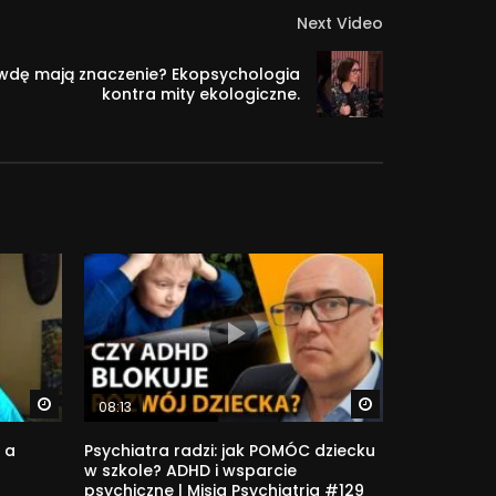
Next Video
wdę mają znaczenie? Ekopsychologia
kontra mity ekologiczne.
Watch Later
Watch Later
08:13
 a
Psychiatra radzi: jak POMÓC dziecku
w szkole? ADHD i wsparcie
psychiczne | Misja Psychiatria #129