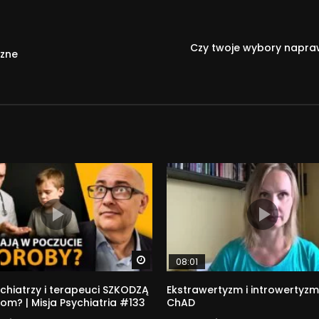
Czy twoje wybory napra
czne
Watch Later
08:01
chiatrzy i terapeuci SZKODZĄ
Ekstrawertyzm i introwertyzm
om? | Misja Psychiatria #133
ChAD