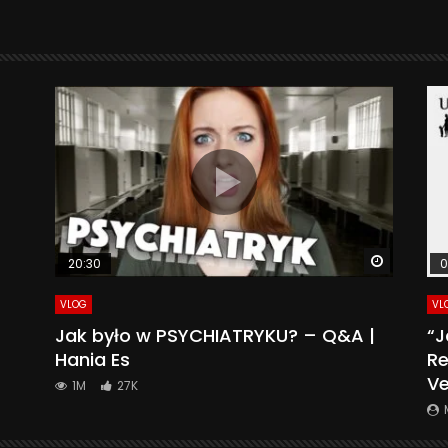
Watch La
20:30
0
VLOG
VL
Jak było w PSYCHIATRYKU? – Q&A |
“J
Hania Es
Re
Ve
1M
27K