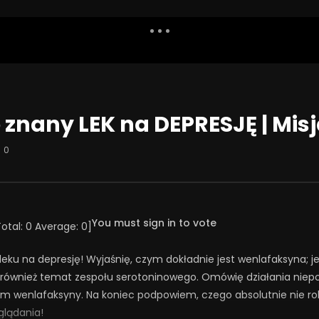
Dislike
Watch Later
Share
Report
Repea
Watch Later
08:01
nany LEK na DEPRESJĘ | Misj
iatrzy i terapeuci
Ekstrawertyzm i introwertyzm a
pacjentom? | Misja
ChAD
0
ia #133
23 WRZEŚNIA 2025
ŚNIA 2025
0
311
24
0
3
20
0
You must sign in to vote
Total:
0
Average:
0
]
leku na depresję! Wyjaśnię, czym dokładnie jest wenlafaksyna; j
również temat zespołu serotoninowego. Omówię działania niepoż
m wenlafaksyny. Na koniec podpowiem, czego absolutnie nie robi
glądania!