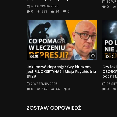
30 WR
4 LISTOPADA 2025
0
0
293
24
0
Watch Later
09:15
10:47
Jak leczyć depresję? Czy kluczem
Czy lek
jest FLUOKSETYNA? | Misja Psychiatria
OSOBOW
#129
bać? | 
2 WRZEŚNIA 2025
26 SIE
0
542
44
0
0
ZOSTAW ODPOWIEDŹ