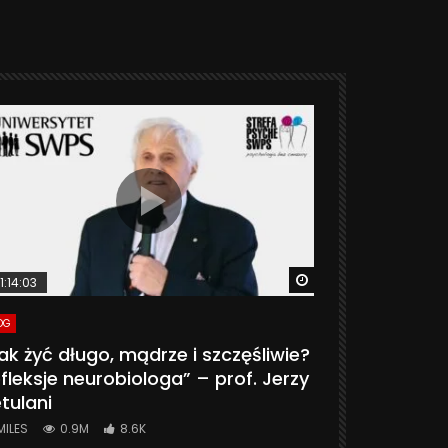
ter
Watch Later
1:14:03
06:20
OG
VLOG
ak żyć długo, mądrze i szczęśliwie?
CZY MASZ 
fleksje neurobiologa” – prof. Jerzy
774K
31.
tulani
MILES
0.9M
8.6K