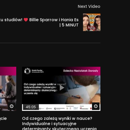
Next Video
ku studiów!
Billie Sparrow i Hania Es
| 5 MINUT
Watch Later
Watch Later
45:05
ącie
Od czego zależą wyniki w nauce?
z
Indywidualne i sytuacyjne
determinanty skutecznego uczenia