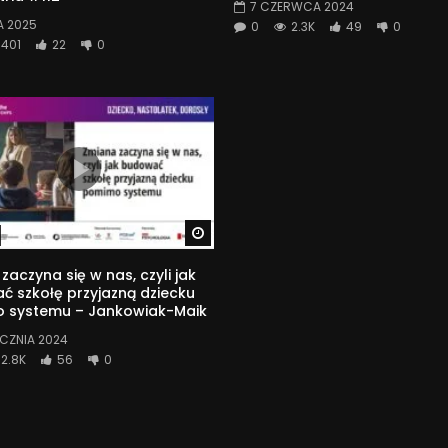
7 CZERWCA 2024
A 2025
0
2.3K
49
0
401
22
0
Watch Later
zaczyna się w nas, czyli jak
 szkołę przyjazną dziecku
 systemu – Jankowiak-Maik
YCZNIA 2024
2.8K
56
0