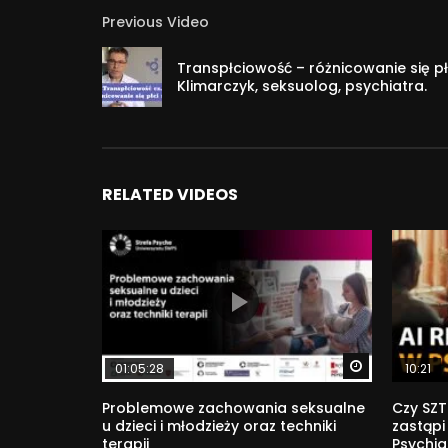
formatach audio, wideo i tekstowych.
Previous Video
#sztucznainteligencja #etyka #psychologia
Transpłciowość – różnicowanie się pł
Klimarczyk, seksuolog, psychiatra.
1 771
RELATED VIDEOS
Watch Later
01:05:28
10:21
Problemowe zachowania seksualne
Czy SZT
u dzieci i młodzieży oraz techniki
zastąpi
terapii
Psychia