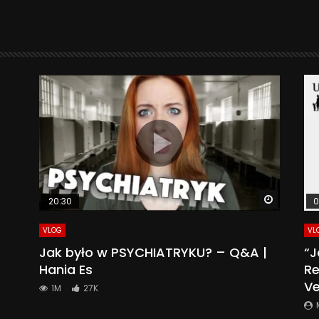
Watch La
20:30
0
VLOG
VL
Jak było w PSYCHIATRYKU? – Q&A |
“J
Hania Es
Re
Ve
1M
27K