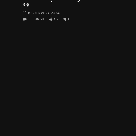
się
6 CZERWCA 2024
0
2K
57
0