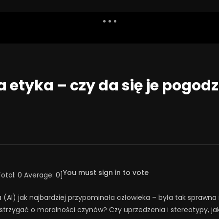
Dislike
Watch Later
Share
Report
Repea
Watch Later
01:13:14
 etyka – czy da się je pogodzi
CZNA INTELIGENCJA (AI)
Intymność i obrona – w trójkącie
SYCHIATRÓW? | Misja
konfliktu – Paulina Wojkiewicz
ia #112
7 CZERWCA 2024
2025
0
2.3K
49
0
01
22
0
You must sign in to vote
Total:
0
Average:
0
]
 (AI) jak najbardziej przypominała człowieka – była tak sprawna i
strzygać o moralności czynów? Czy uprzedzenia i stereotypy, jak