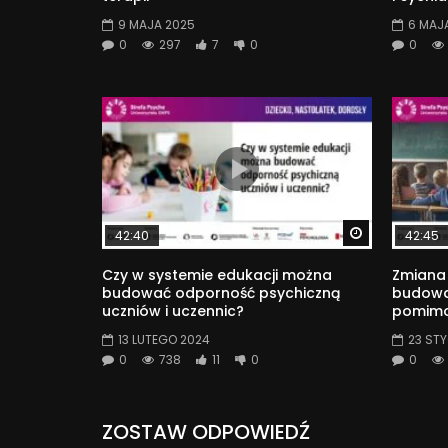
9 MAJA 2025
6 MAJ
0
297
7
0
0
Watch Later
42:40
42:45
Czy w systemie edukacji można
Zmiana 
budować odporność psychiczną
budować
uczniów i uczennic?
pomimo
13 LUTEGO 2024
23 ST
0
738
11
0
0
ZOSTAW ODPOWIEDŹ