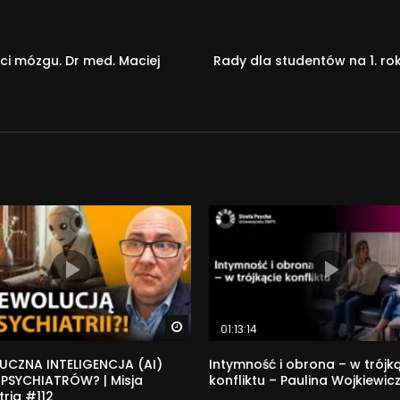
ci mózgu. Dr med. Maciej
Rady dla studentów na 1. ro
Watch Later
01:13:14
UCZNA INTELIGENCJA (AI)
Intymność i obrona – w trójk
 PSYCHIATRÓW? | Misja
konfliktu – Paulina Wojkiewic
tria #112