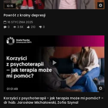
Wa
10:15
Powrót z krainy depresji
16 STYCZNIA 2025
0
3.6K
210
0
Wa
01:01:49
Korzyści z psychoterapii – jak terapia może mi pomóc? –
dr hab. Jarosław Michałowski, Zofia Szynal