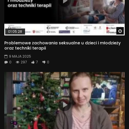
Wa
01:05:28
Problemowe zachowania seksualne u dzieci i młodzieży
oraz techniki terapii
9 MAJA 2025
0
297
7
0