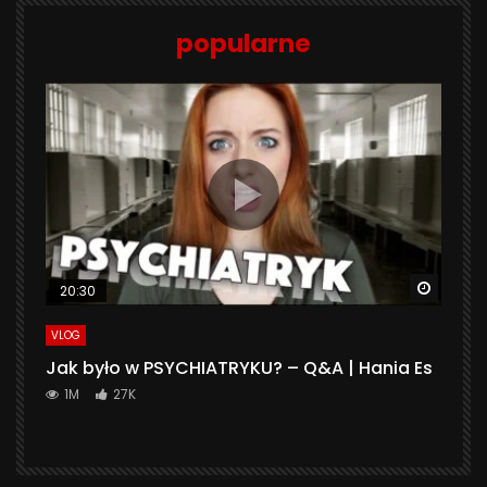
popularne
Watch 
20:30
VLOG
Jak było w PSYCHIATRYKU? – Q&A | Hania Es
1M
27K