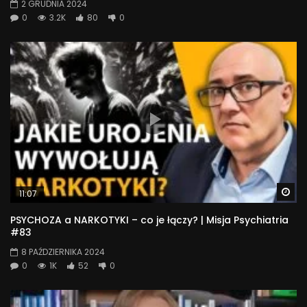
2 GRUDNIA 2024
0
3.2K
80
0
Wa
11:07
PSYCHOZA a NARKOTYKI – co je łączy? | Misja Psychiatria
#83
8 PAŹDZIERNIKA 2024
0
1K
52
0