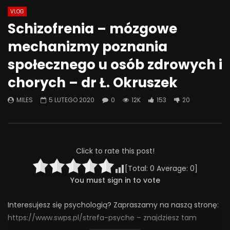
VLOG
Watch Later
44:28
01:05:28
Schizofrenia – mózgowe
Co możemy zrobić, żeby szkoła
Problemowe zachow
mechanizmy poznania
była miejscem bezpiecznym –
seksualne u dzieci i 
rozmowa o przemocy rówieśniczej
techniki terapii
społecznego u osób zdrowych i
4 CZERWCA 2025
9 MAJA 2025
chorych – dr Ł. Okruszek
0
314
4
0
0
297
7
0
MILES
5 LUTEGO 2020
0
12K
153
20
Click to rate this post!
[Total:
0
Average:
0
]
You must sign in to vote
Interesujesz się psychologią? Zapraszamy na naszą stronę:
https://www.swps.pl/strefa-psyche – znajdziesz tam