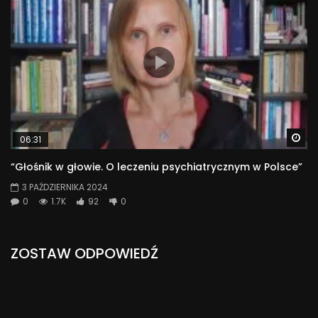
Wa
06:31
“Głośnik w głowie. O leczeniu psychiatrycznym w Polsce”
3 PAŹDZIERNIKA 2024
0
1.7K
92
0
ZOSTAW ODPOWIEDŹ