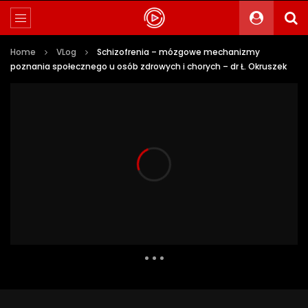
Home
VLog
Schizofrenia – mózgowe mechanizmy
poznania społecznego u osób zdrowych i chorych – dr Ł. Okruszek
12 012 Views
153
20
Auto Next
0 Comments