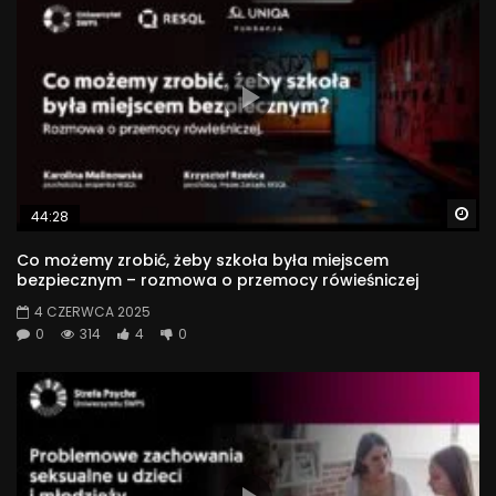
Wykład odbył się w ramach Dnia Mózgu 2019. Więcej o
wydarzeniu: https://www.swps.pl/strefa-
psyche/wydarzenia/102-warszawa/19019-dzien-mozgu-
2019
#Schizofrenia #mózg #neuronauka
12 012
Wa
44:28
Co możemy zrobić, żeby szkoła była miejscem
bezpiecznym – rozmowa o przemocy rówieśniczej
4 CZERWCA 2025
0
314
4
0