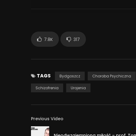
Kanał ma charakter edukacyjny, nie leczniczy. St
*****
Moja strona: http://www.psychiatrabydgoszcz.pl
7.8K
317
Instagram: https://www.instagram.com/dr_klima
Facebook: https://www.facebook.com/psychiatra
403 255
TAGS
Bydgoszcz
Choroba Psychiczna
Schizofrenia
Urojenia
Previous Video
Nieodwzajemniona miłość – prof. To