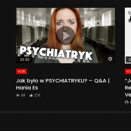
Watch La
20:30
0
VLOG
VL
Jak było w PSYCHIATRYKU? – Q&A |
“J
Hania Es
Re
Ve
1M
27K