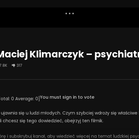
Dislike
Watch Later
Share
Report
Repea
Watch Later
09:15
 Maciej Klimarczyk – psychiat
iatrzy i terapeuci
Jak leczyć depresję? Czy klucze
pacjentom? | Misja
jest FLUOKSETYNA? | Misja
7.8K
317
ia #133
Psychiatria #129
ŚNIA 2025
2 WRZEŚNIA 2025
14
20
0
0
542
44
0
You must sign in to vote
Total:
0
Average:
0
]
 ujawnia się u ludzi młodych. Czym szybciej wdroży się właściwe 
li chcesz się tego dowiedzieć, obejrzyj ten filmik.
górę i subskrybuj kanał, aby wiedzieć więcej na temat ludzkiej psyc