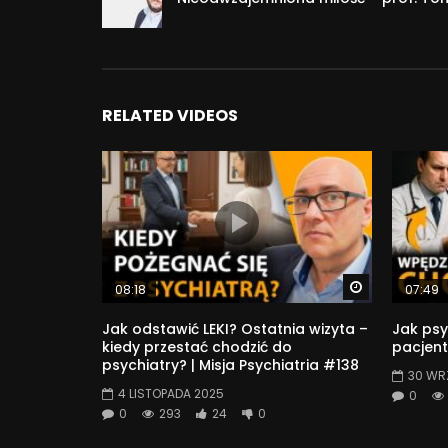
RELATED VIDEOS
Watch Later
08:18
07:49
Jak odstawić LEKI? Ostatnia wizyta –
Jak psy
kiedy przestać chodzić do
pacjent
psychiatry? | Misja Psychiatria #138
30 WR
4 LISTOPADA 2025
0
0
293
24
0