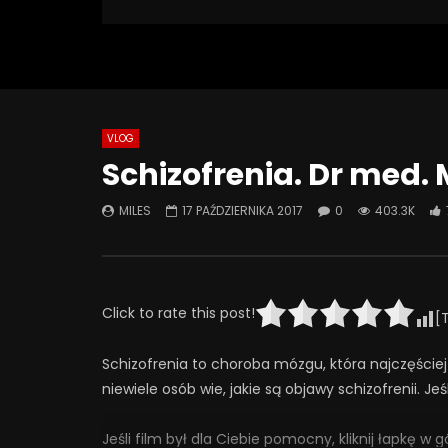
403 255 Views
Turn Off Light
Like
7 776
317
VLOG
Watch Later
08:18
07:49
Schizofrenia. Dr med.
Jak odstawić LEKI? Ostatnia wizyta
Jak psych
– kiedy przestać chodzić do
SZKODZĄ 
MILES
17 PAŹDZIERNIKA 2017
0
403.3K
psychiatry? | Misja Psychiatria
Psychiatr
#138
30 WRZE
4 LISTOPADA 2025
0
4
0
293
24
0
Click to rate this post!
[
Schizofrenia to choroba mózgu, która najczęściej
niewiele osób wie, jakie są objawy schizofrenii. Jeś
Jeśli film był dla Ciebie pomocny, kliknij łapkę w 