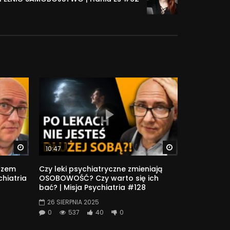
Watch Later
Watch Later
10:47
uczem
Czy leki psychiatryczne zmieniają
chiatria
OSOBOWOŚĆ? Czy warto się ich
bać? | Misja Psychiatria #128
26 SIERPNIA 2025
0
537
40
0