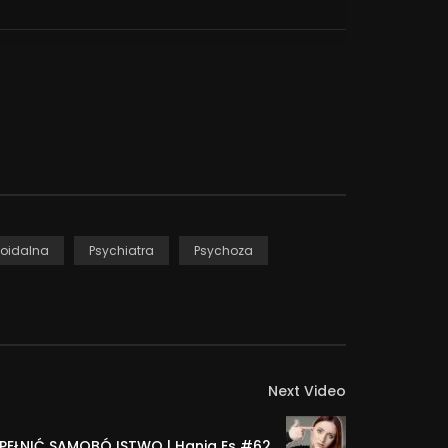
bistym zbadaniu przez lekarza.
oidalna
Psychiatra
Psychoza
Next Video
OPEŁNIĆ SAMOBÓJSTWO | Hania Es #62