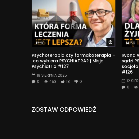
Watch Later
12:28
14:59
Psychoterapia czy farmakoterapia –
Iwona W
co wybiera PSYCHIATRA? | Misja
sądzi P
Psychiatria #127
socjolog
#126
19 SIERPNIA 2025
12 SIE
0
453
18
0
0
ZOSTAW ODPOWIEDŹ