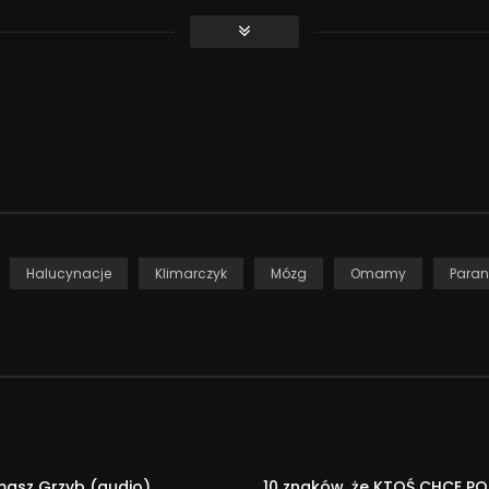
awianie diagnoz i prowadzenie leczenia jest możliwe tylko po oso
rczyk/
.seksuolog.bydgoszcz/
Halucynacje
Klimarczyk
Mózg
Omamy
Paran
masz Grzyb (audio)
10 znaków, że KTOŚ CHCE P