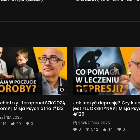
Watch Later
09:15
chiatrzy i terapeuci SZKODZĄ
Jak leczyć depresję? Czy kl
om? | Misja Psychiatria #133
jest FLUOKSETYNA? | Misja Psy
#129
ZEŚNIA 2025
2 WRZEŚNIA 2025
414
20
0
0
542
44
0