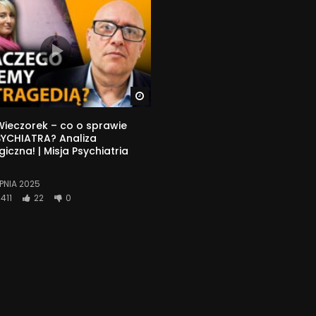
Watch Later
ieczorek – co o sprawie
SYCHIATRA? Analiza
iczna! | Misja Psychiatria
RPNIA 2025
411
22
0