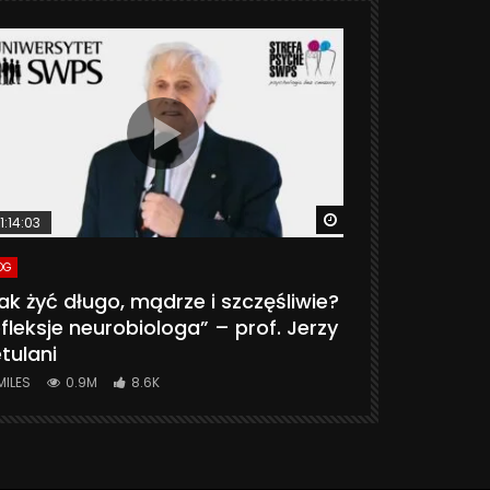
ter
Watch Later
1:14:03
06:20
OG
VLOG
ak żyć długo, mądrze i szczęśliwie?
CZY MASZ 
fleksje neurobiologa” – prof. Jerzy
774K
31.
tulani
MILES
0.9M
8.6K