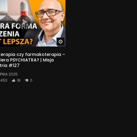
Watch Later
erapia czy farmakoterapia –
era PSYCHIATRA? | Misja
tria #127
RPNIA 2025
453
18
0