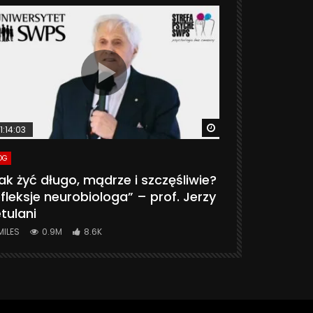
ter
Watch Later
1:14:03
06:20
OG
VLOG
ak żyć długo, mądrze i szczęśliwie?
CZY MASZ 
fleksje neurobiologa” – prof. Jerzy
774K
31.
tulani
MILES
0.9M
8.6K