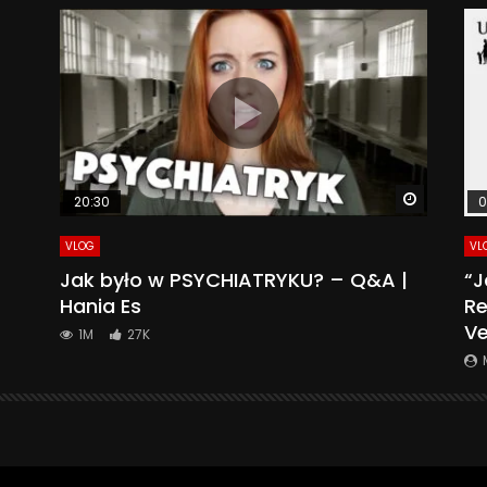
Watch La
20:30
0
VLOG
VL
Jak było w PSYCHIATRYKU? – Q&A |
“J
Hania Es
Re
Ve
1M
27K