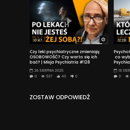
Watch Later
10:47
12:28
Czy leki psychiatryczne zmieniają
Psychot
OSOBOWOŚĆ? Czy warto się ich
co wybi
bać? | Misja Psychiatria #128
Psychia
26 SIERPNIA 2025
19 SIE
0
537
40
0
0
ZOSTAW ODPOWIEDŹ