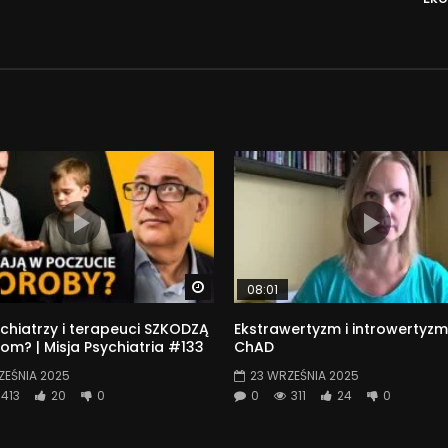
adowcowi i rodzinie:
e i Tik Toku: @Dwubiegunova
ite’a: patronite.pl/dwubiegunova
Watch Later
08:01
chiatrzy i terapeuci SZKODZĄ
Ekstrawertyzm i introwertyzm
om? | Misja Psychiatria #133
ChAD
ZEŚNIA 2025
23 WRZEŚNIA 2025
413
20
0
0
311
24
0