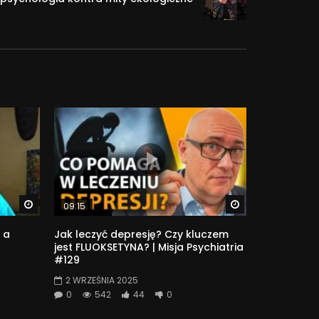
Watch Later
Watch Later
09:15
 a
Jak leczyć depresję? Czy kluczem
jest FLUOKSETYNA? | Misja Psychiatria
#129
2 WRZEŚNIA 2025
0
542
44
0