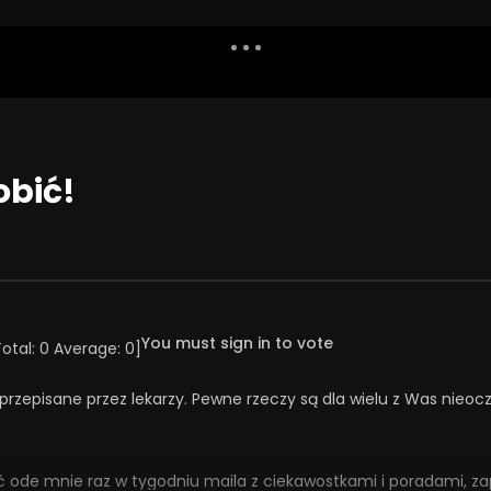
Dislike
Watch Later
Share
Report
Repea
Watch Later
08:01
obić!
iatrzy i terapeuci
Ekstrawertyzm i introwertyzm a
pacjentom? | Misja
ChAD
ia #133
23 WRZEŚNIA 2025
ŚNIA 2025
0
311
24
0
3
20
0
You must sign in to vote
Total:
0
Average:
0
]
przepisane przez lekarzy. Pewne rzeczy są dla wielu z Was nieo
nie raz w tygodniu maila z ciekawostkami i poradami, zapis