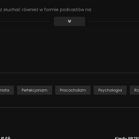
z słuchać również w formie podcastów na:
8vSco2hKNnHByTSll
/strefa-psyche-uniwersytetu-swps/id1437994794
a638-b1b7-4187-ac68-62f47126318e
prawianiu swoich wyników, osiąganiu kolejnych etapów rozwoju. 
ym nierealistyczne cele, bez pozostawienia miejsca na błędy. C
ń, którym trudno sprostać? Czy perfekcjonista potrafi poradzi
wiada dr Konrad Piotrowski.
nista
Perfekcjonizm
Pracocholizm
Psychologia
Ro
rowadzi?
ukiwanie sposobów na to, aby zrobić coś lepiej, aby przeskoczyć
 względami są charakterystyczne dla naszego gatunku. Temu dą
set lat. Jednak w dzisiejszych społeczeństwach, silnie skoncentr
miejsca na popełnianie błędów, jest często przez nas rozpatryw
s #49
Kiedy PRZE