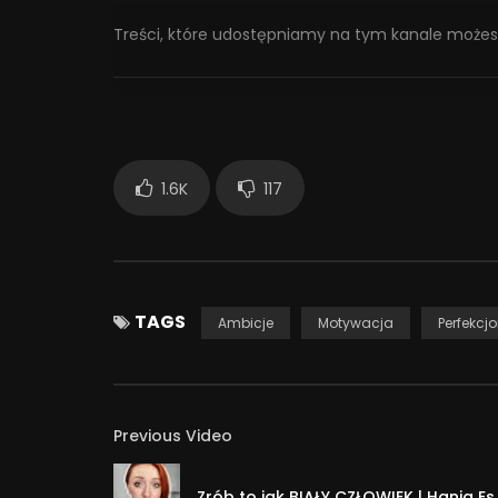
Treści, które udostępniamy na tym kanale możes
– Spotify: https://open.spotify.com/show/5cGf8
– iTunes: https://itunes.apple.com/us/podcast
– SoundCloud: https://soundcloud.com/swpspl
– Lecton: https://lectonapp.com/podcast/e2bf
1.6K
117
Nie ma nic złego w dążeniu do bycia lepszym, po
za doskonałością zaczynamy wytyczać sobie i inn
życia? Jakie są konsekwencje nadmiernych wymaga
perfekcjonizm, jak powstaje i dokąd prowadzi opo
TAGS
Ambicje
Motywacja
Perfekcjo
Perfekcjonizm. Czym jest, jak powstaje i dokąd p
Chęć poprawienia siebie, dążenie do ideału, posz
poprzednio są zachowaniami, które pod wieloma
Previous Video
jaki ludzkość wykonała w trakcie ostatnich kilku
za idealnymi standardami, która nie pozostawia 
Zrób to jak BIAŁY CZŁOWIEK | Hania E