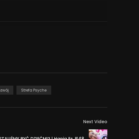
Problem zaczyna się wtedy, gdy w naszej pogoni
zy bycie perfekcjonistą poprawia jakość naszego
ć sobie z krytyką? O tym czym jest
zwój
Strefa Psyche
 nad poprzeczką zawieszoną ciut wyżej niż
żeniu zawdzięczamy przecież niezwykły postęp
Next Video
owanych na jakości wykonania zadań, ciągła pogoń
ana bez zwracania uwagi na konsekwencje tej
STALIŚMY BYĆ DZIEĆMI? | Hania Es #48