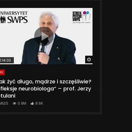
ter
Watch Later
1:14:03
06:20
OG
VLOG
ak żyć długo, mądrze i szczęśliwie?
CZY MASZ 
fleksje neurobiologa” – prof. Jerzy
774K
31.
tulani
MILES
0.9M
8.6K