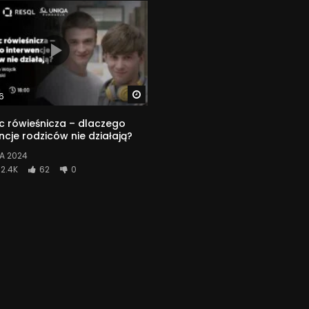
Watch Later
6
 rówieśnicza – dlaczego
ncje rodziców nie działają?
A 2024
2.4K
62
0