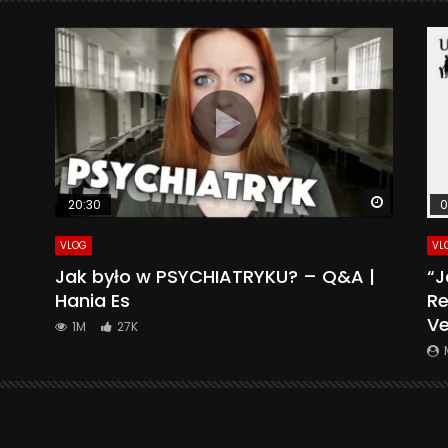
Watch La
20:30
0
VLOG
VL
Jak było w PSYCHIATRYKU? – Q&A |
“J
Hania Es
Re
Ve
1M
27K