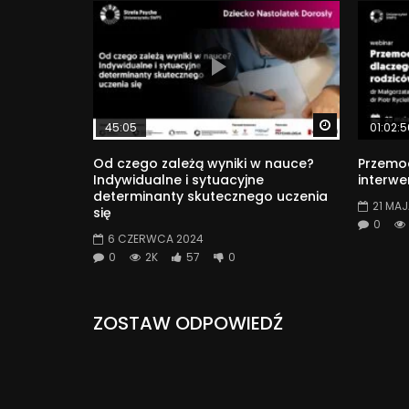
#perfekcjonizm #psychologia #rozwój
122 431
Watch Later
45:05
01:02:5
Od czego zależą wyniki w nauce?
Przemoc
Indywidualne i sytuacyjne
interwe
determinanty skutecznego uczenia
21 MAJ
się
0
6 CZERWCA 2024
0
2K
57
0
ZOSTAW ODPOWIEDŹ