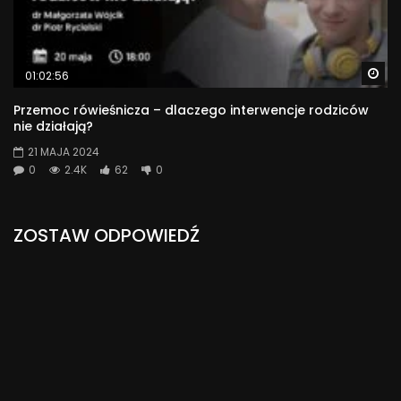
Wa
01:02:56
Przemoc rówieśnicza – dlaczego interwencje rodziców
nie działają?
21 MAJA 2024
0
2.4K
62
0
ZOSTAW ODPOWIEDŹ