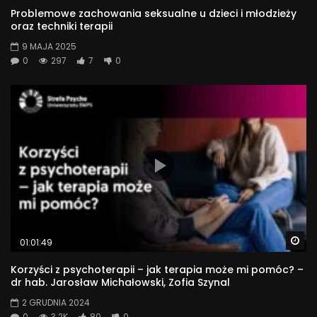
Problemowe zachowania seksualne u dzieci i młodzieży
oraz techniki terapii
9 MAJA 2025
0
297
7
0
Wa
01:01:49
Korzyści z psychoterapii – jak terapia może mi pomóc? –
dr hab. Jarosław Michałowski, Zofia Szynal
2 GRUDNIA 2024
0
3.2K
80
0