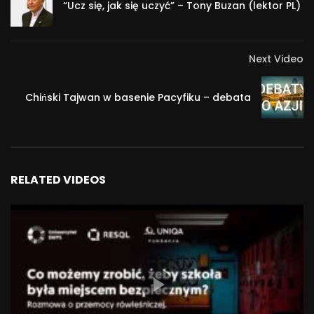
“Ucz się, jak się uczyć” – Tony Buzan (lektor PL)
was a guest of the SWPS University.
During his Learn how to Learn – on Effective Learning
Techniques lecture, he will tell you:
Next Video
– how to make studying pleasant
– how to develop your creativity and innovation
– which studying techniques will enable you to read fast
Chiński Tajwan w basenie Pacyfiku – debata
and memorize more
#Tony Buzan #mind #learning #mind mapping
#psychology
RELATED VIDEOS
269 111