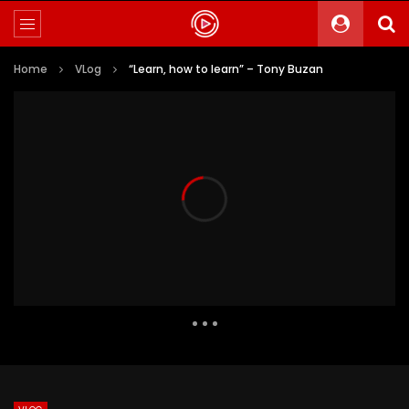
Home
VLog
“Learn, how to learn” – Tony Buzan
269 111 Views
3 285
122
Auto Next
0 Comments