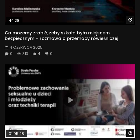
Wa
44:28
Co możemy zrobić, żeby szkoła była miejscem
bezpiecznym – rozmowa o przemocy rówieśniczej
4 CZERWCA 2025
0
313
4
0
Wa
01:05:28