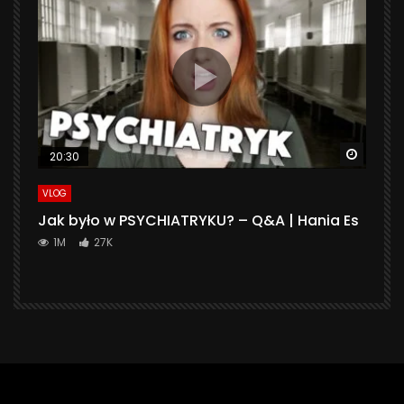
Watch 
20:30
VLOG
Jak było w PSYCHIATRYKU? – Q&A | Hania Es
1M
27K