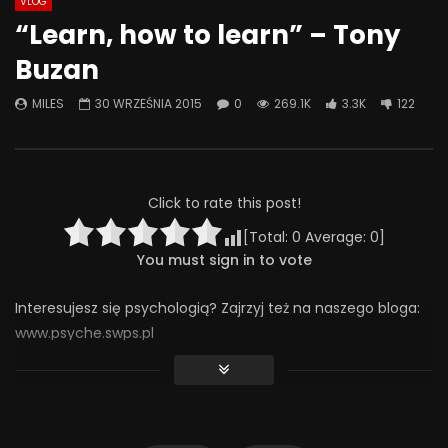
VLOG
Watch Later
44:28
01:05:28
“Learn, how to learn” – Tony
Co możemy zrobić, żeby szkoła
Problemowe zachow
Buzan
była miejscem bezpiecznym –
seksualne u dzieci i 
rozmowa o przemocy rówieśniczej
techniki terapii
MILES
30 WRZEŚNIA 2015
0
269.1K
3.3K
122
4 CZERWCA 2025
9 MAJA 2025
0
313
4
0
0
297
7
0
Click to rate this post!
[Total:
0
Average:
0
]
You must sign in to vote
Interesujesz się psychologią? Zajrzyj też na naszego bloga:
www.psyche.swps.pl
Treści, które udostępniamy na tym kanale możesz słuchać
również w formie podcastów na:
– Spotify: