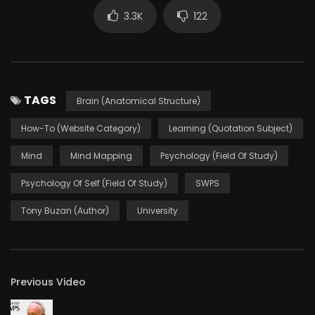
https://open.spotify.com/show/5cGf88vSco2hKNnHByTSll
3.3K
122
– iTunes: https://itunes.apple.com/us/podcast/strefa-
psyche-uniwersytetu-swps/id1437994794
– SoundCloud: https://soundcloud.com/swpspl
– Lecton: https://lectonapp.com/podcast/e2bfa638-b1b7-
4187-ac68-62f47126318e
TAGS
Brain (Anatomical Structure)
How-To (Website Category)
Learning (Quotation Subject)
Wersja audio:
Mind
Mind Mapping
Psychology (Field Of Study)
Psychology Of Self (Field Of Study)
SWPS
Tony Buzan (Author)
University
Previous Video
Tony Buzan who has popularized the idea of mental
literacy and a thinking technique known as Mind Mapping