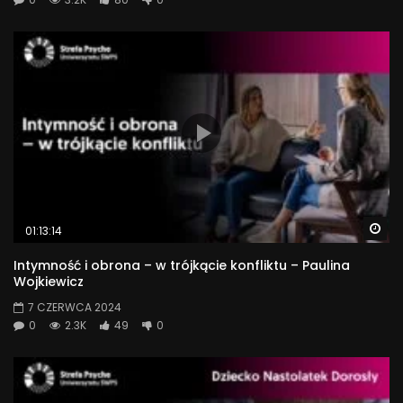
Wa
01:13:14
Intymność i obrona – w trójkącie konfliktu – Paulina
Wojkiewicz
7 CZERWCA 2024
0
2.3K
49
0