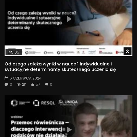
Wa
45:05
Od czego zależą wyniki w nauce? Indywidualne i
sytuacyjne determinanty skutecznego uczenia się
6 CZERWCA 2024
0
2K
57
0