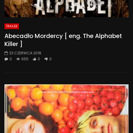
TRAILER
Abecadło Mordercy [ eng. The Alphabet
Killer ]
23 CZERWCA 2018
0
655
0
0