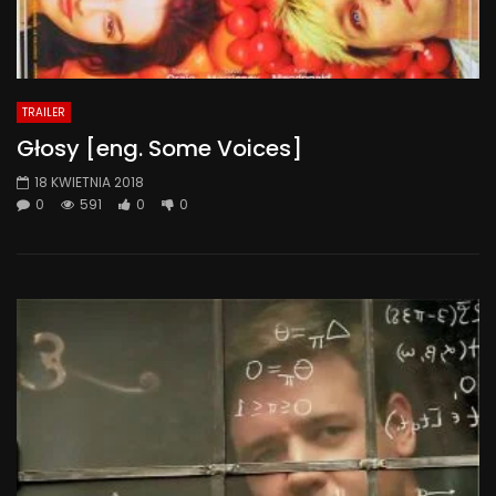
TRAILER
Głosy [eng. Some Voices]
18 KWIETNIA 2018
0
591
0
0