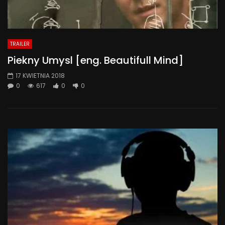
TRAILER
Piekny Umysl [eng. Beautifull Mind]
17 KWIETNIA 2018
0
617
0
0