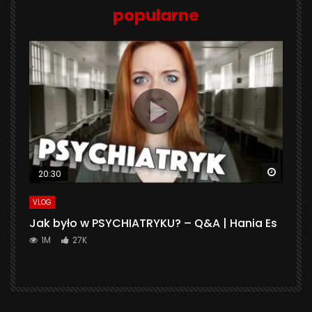
popularne
Watch 
20:30
VLOG
Jak było w PSYCHIATRYKU? – Q&A | Hania Es
1M
27K