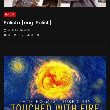
TRAILER
Solista [eng. Solist]
25 MARCA 2018
0
582
0
0