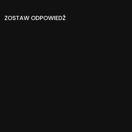
05:46 – Mechanizmy zaprzeczania w rodzinach alkoholików.
06:53 – Jak przerwać błędne koło współuzależnienia?
ZOSTAW ODPOWIEDŹ
_________________________________________
RCT Rodzinne Centrum Terapii
Ul. Zdrojowa 19
25-336 Kielce
Home
_________________________________________
Realizacja: https://jutubex.pl/