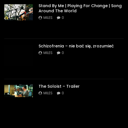
Stand By Me | Playing For Change | Song
Around The World
MILES
0
Schizofrenia – nie bać się, zrozumieć
MILES
0
The Soloist – Trailer
MILES
0