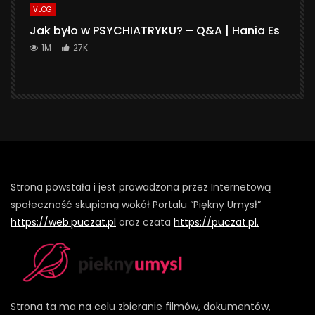
VLOG
Jak było w PSYCHIATRYKU? – Q&A | Hania Es
1M
27K
Strona powstała i jest prowadzona przez Internetową
społeczność skupioną wokół Portalu “Piękny Umysł”
https://web.puczat.pl
oraz czata
https://puczat.pl.
Strona ta ma na celu zbieranie filmów, dokumentów,