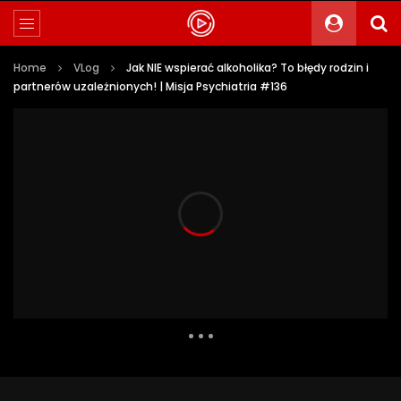
Home
VLog
Jak NIE wspierać alkoholika? To błędy rodzin i
partnerów uzależnionych! | Misja Psychiatria #136
264 Views
17
0
Auto Next
0 Comments