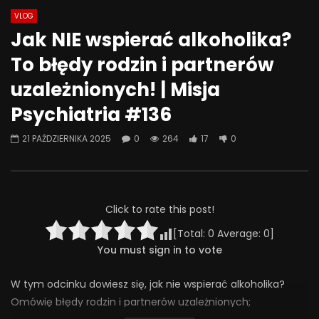
VLOG
Jak NIE wspierać alkoholika?
To błędy rodzin i partnerów
uzależnionych! | Misja
Psychiatria #136
21 PAŹDZIERNIKA 2025
0
264
17
0
Click to rate this post!
[Total:
0
Average:
0
]
You must sign in to vote
W tym odcinku dowiesz się, jak nie wspierać alkoholika?
Omówię błędy rodzin i partnerów uzależnionych;