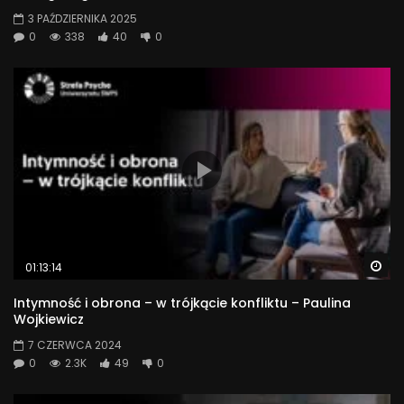
3 PAŹDZIERNIKA 2025
0
338
40
0
Wa
01:13:14
Intymność i obrona – w trójkącie konfliktu – Paulina
Wojkiewicz
7 CZERWCA 2024
0
2.3K
49
0