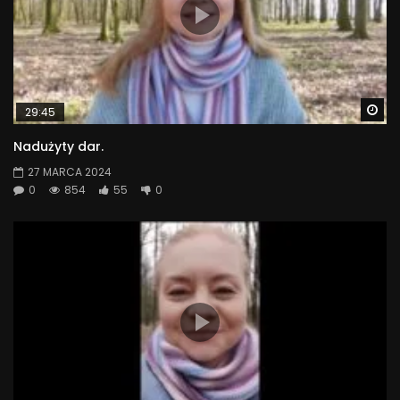
Wa
29:45
Nadużyty dar.
27 MARCA 2024
0
854
55
0