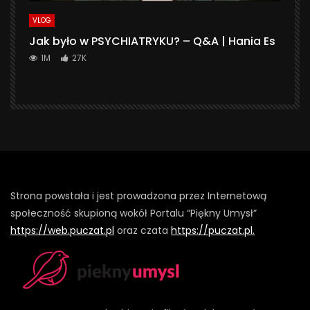
VLOG
Jak było w PSYCHIATRYKU? – Q&A | Hania Es
1M
27K
Strona powstała i jest prowadzona przez Internetową
społeczność skupioną wokół Portalu “Piękny Umysł”
https://web.puczat.pl
oraz czata
https://puczat.pl.