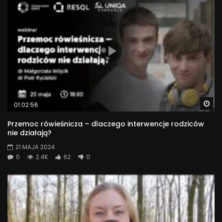
Wa
01:02:56
Przemoc rówieśnicza – dlaczego interwencje rodziców
nie działają?
21 MAJA 2024
0
2.4K
62
0