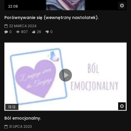
Wa
22:08
Porównywanie się (wewnętrzny nastolatek).
22 MARCA 2024
0
807
26
0
Wa
13:12
Ból emocjonalny.
31 LIPCA 2023