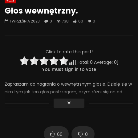
VLOG
Watch Later
01:23:37
01:13:14
Głos wewnętrzny.
Gaslighting.
Intymność i obrona – 
1 WRZEŚNIA 2023
0
738
60
0
konfliktu – Paulina W
3 PAŹDZIERNIKA 2025
7 CZERWCA 2024
0
338
40
0
0
2.3K
49
Click to rate this post!
[Total:
0
Average:
0
]
You must sign in to vote
Zapraszam do nagrania o wewnętrznym głosie. Dzielę się w
nim tym jak ten głos postrzegam, czym różni się on od
innych głosów, jak go rozpoznawać, jak siebie wesprzeć, by
go usłyszeć i jak za nim podążać.
Nagranie, o którym wspominam “Uwalnianie ciała” znajduje
się na tym linku:
60
0