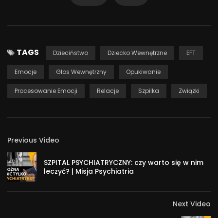
TAGS
Dzieciństwo
Dziecko Wewnętrzne
EFT
Emocje
Głos Wewnętrzny
Opukiwanie
Procesowanie Emocji
Relacje
Szpilka
Związki
Previous Video
SZPITAL PSYCHIATRYCZNY: czy warto się w nim
leczyć? | Misja Psychiatria
Kontakt:
podcast –
https://open.spotify.com/show/0ptNLmlKKBmFmMXgWAzCvq
Next Video
www – http://www.MagdalenaSzpilka.com