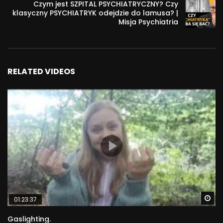
Czym jest SZPITAL PSYCHIATRYCZNY? Czy
facebook – http://www.facebook.com/Magdalena.Szpilka
klasyczny PSYCHIATRYK odejdzie do lamusa? |
Misja Psychiatria
muzyka :
Lee Rosevere – Illuminations
Leva – Constellation
RELATED VIDEOS
zdjęcia: archiwum własne i www.Pixabay.com
738
Wa
01:23:37
Gaslighting.