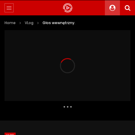
Home
VLog
Głos wewnętrzny.
738 Views
60
0
Auto Next
0 Comments