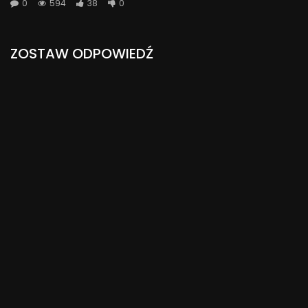
0
594
38
0
ZOSTAW ODPOWIEDŹ