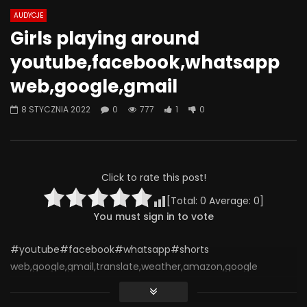
AUDYCJE
Watch Later
12:02
Girls playing around
SCHIZOFRENIA: kiedy potrzebny jest
Czas na zmiany w lec
youtube,facebook,whatsapp
SZPITAL PSYCHIATRYCZNY? Gdzie
25 KWIETNIA 2023
LECZYĆ schizofrenię?
web,google,gmail
0
428
12
27 LIPCA 2023
0
451
0
0
8 STYCZNIA 2022
0
777
1
0
Click to rate this post!
[Total:
0
Average:
0
]
You must sign in to vote
#youtube#facebook#whatsapp#shorts
web,google,gmail,translate,weather,amazon,google
translate, instagram ,
traductor,hotmail,cricbuzz,tiempo,fb,clima,google,maps,wea