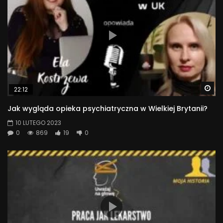
Wa
22:12
Jak wygląda opieka psychiatryczna w Wielkiej Brytanii?
10 LUTEGO 2023
0
869
19
0