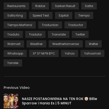
Restaurants
Roblox
Sarkari Result
Satta
Satta King
Speed Test
Szpital
Tiempo
Tiempo Mañana
Traduction
Traductor
Traduto
Tradutor
Translate
Twitter
Walmart
Weather
Weathertomorrow
Wetter
Whatsapp
X? S? Mi?n B?c
Yahoo
Yahoomail
Yandex
Previous Video
NASZE POSTANOWIENIA NA TEN ROK
Billie
Sparrow i Hania Es | 5 MINUT