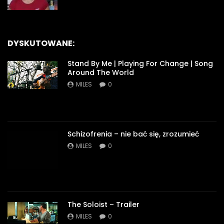
DYSKUTOWANE:
Stand By Me | Playing For Change | Song
Around The World
MILES
0
Schizofrenia – nie bać się, zrozumieć
MILES
0
The Soloist – Trailer
MILES
0