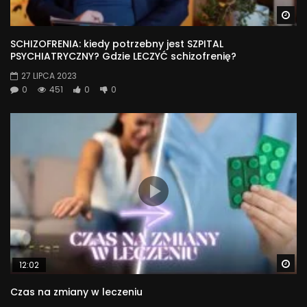
Wa
SCHIZOFRENIA: kiedy potrzebny jest SZPITAL
PSYCHIATRYCZNY? Gdzie LECZYĆ schizofrenię?
27 LIPCA 2023
0
451
0
0
Wa
12:02
Czas na zmiany w leczeniu