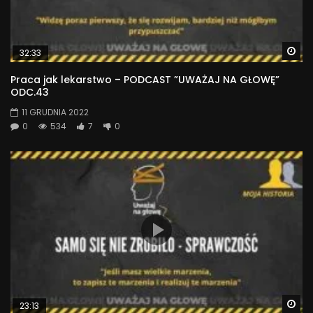
Wa
32:33
Praca jak lekarstwo – PODCAST ”UWAŻAJ NA GŁOWĘ”
ODC.43
11 GRUDNIA 2022
0
534
7
0
Wa
23:13