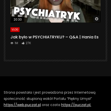
Watch 
20:30
VLOG
Jak było w PSYCHIATRYKU? – Q&A | Hania Es
1M
27K
Strona powstała i jest prowadzona przez Internetową
społeczność skupioną wokół Portalu “Piękny Umysł”
https://web.puczat.pl
oraz czata
https://puczat.pl.