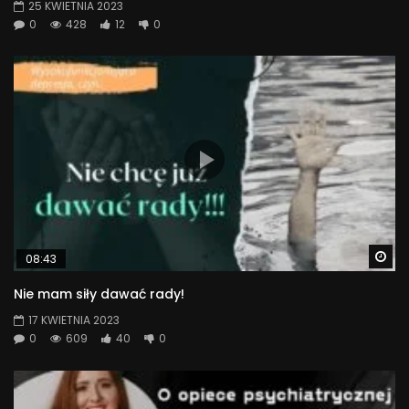
25 KWIETNIA 2023
0
428
12
0
Wa
08:43
Nie mam siły dawać rady!
17 KWIETNIA 2023
0
609
40
0