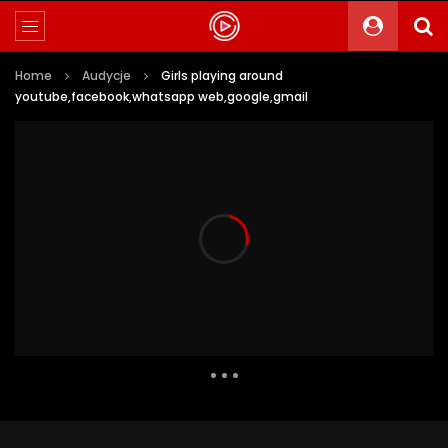
Home
Audycje
Girls playing around
youtube,facebook,whatsapp web,google,gmail
777 Views
1
0
Auto Next
0 Comments